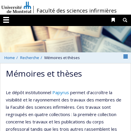
Passer
/
Faculté des sciences infirmières
au
contenu
Liens 
R
Menu
N
Home
Recherche
Mémoires et thèses
Mémoires et thèses
Le dépôt institutionnel
Papyrus
permet d’accroître la
visibilité et le rayonnement des travaux des membres de
la Faculté des sciences infirmières. Ces travaux sont
regroupés en quatre collections : la première collection
concerne les travaux et les publications du corps
professoral tandis que les trois autres rassemblent les