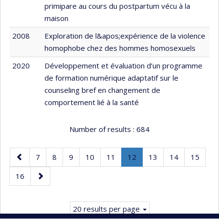
primipare au cours du postpartum vécu à la
maison
2008
Exploration de l&apos;expérience de la violence
homophobe chez des hommes homosexuels
2020
Développement et évaluation d’un programme
de formation numérique adaptatif sur le
counseling bref en changement de
comportement lié à la santé
Number of results :
684
Previous
Page
Page
Page
Page
Page
Page
.
Page
Page
Page
7
8
9
10
11
12
13
14
15
page
Current
Page
Next
16
page.
page
20 results per page