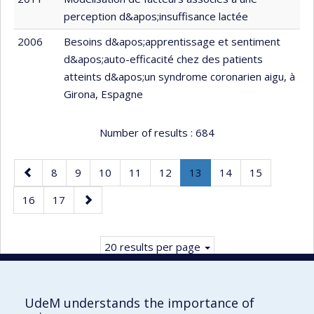
perception d&apos;insuffisance lactée
2006
Besoins d&apos;apprentissage et sentiment
d&apos;auto-efficacité chez des patients
atteints d&apos;un syndrome coronarien aigu, à
Girona, Espagne
Number of results :
684
Previous
Page
Page
Page
Page
Page
Page
.
Page
Page
8
9
10
11
12
13
14
15
page
Current
Page
Page
Next
16
17
page.
page
20 results per page
UdeM understands the importance of