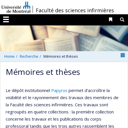
Passer
/
Faculté des sciences infirmières
au
contenu
Liens 
R
Menu
N
Home
Recherche
Mémoires et thèses
Mémoires et thèses
Le dépôt institutionnel
Papyrus
permet d’accroître la
visibilité et le rayonnement des travaux des membres de
la Faculté des sciences infirmières. Ces travaux sont
regroupés en quatre collections : la première collection
concerne les travaux et les publications du corps
professoral tandis que les trois autres rassemblent les