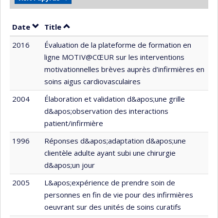
Sort by date in ascending order
Sort by title in ascending order
Date
Title
2016
Évaluation de la plateforme de formation en
ligne MOTIV@CŒUR sur les interventions
motivationnelles brèves auprès d’infirmières en
soins aigus cardiovasculaires
2004
Élaboration et validation d&apos;une grille
d&apos;observation des interactions
patient/infirmière
1996
Réponses d&apos;adaptation d&apos;une
clientèle adulte ayant subi une chirurgie
d&apos;un jour
2005
L&apos;expérience de prendre soin de
personnes en fin de vie pour des infirmières
oeuvrant sur des unités de soins curatifs