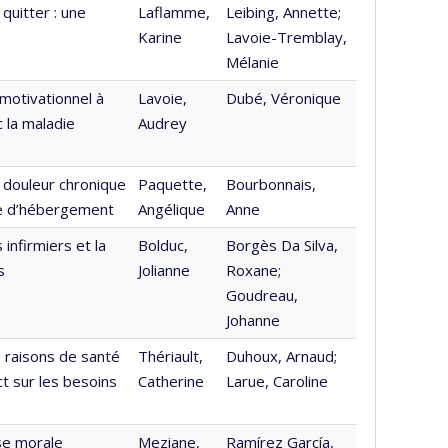
 quitter : une
Laflamme,
Leibing, Annette;
Karine
Lavoie-Tremblay,
Mélanie
 motivationnel à
Lavoie,
Dubé, Véronique
 la maladie
Audrey
a douleur chronique
Paquette,
Bourbonnais,
re d’hébergement
Angélique
Anne
infirmiers et la
Bolduc,
Borgès Da Silva,
s
Jolianne
Roxane;
Goudreau,
Johanne
s raisons de santé
Thériault,
Duhoux, Arnaud;
t sur les besoins
Catherine
Larue, Caroline
sse morale
Meziane,
Ramírez García,