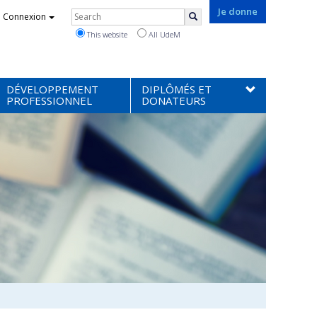
Rechercher
Je donne
Connexion
Search
This website
All UdeM
DÉVELOPPEMENT
DIPLÔMÉS ET
PROFESSIONNEL
DONATEURS