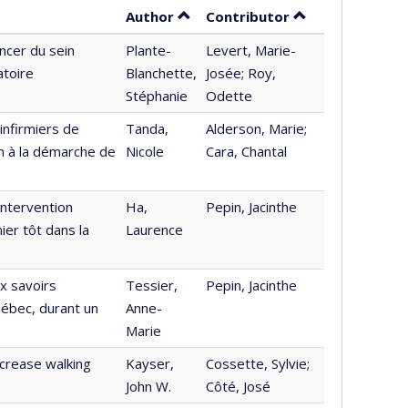
Sort by author in ascending orde
by contributor i
Author
Contributor
ncer du sein
Plante-
Levert, Marie-
atoire
Blanchette,
Josée; Roy,
Stéphanie
Odette
infirmiers de
Tanda,
Alderson, Marie;
ion à la démarche de
Nicole
Cara, Chantal
intervention
Ha,
Pepin, Jacinthe
ier tôt dans la
Laurence
ux savoirs
Tessier,
Pepin, Jacinthe
uébec, durant un
Anne-
Marie
ncrease walking
Kayser,
Cossette, Sylvie;
John W.
Côté, José