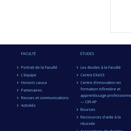
FACULTÉ
ÉTUDES
Portrait de la Faculté
Les études à la Faculté
L'équipe
Centre EXeSS
Honoris causa
Centre d'innovation en
formation infirmière et
Partenaires
apprentissage professionne
Revues et communications
— CIFI-AP
Activités
Bourses
Ressources d'aide à la
réussite