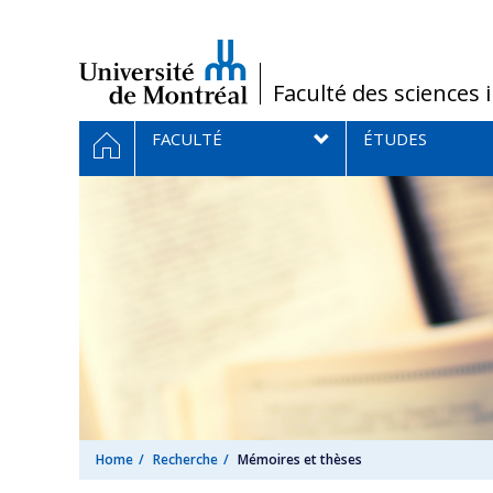
Passer
au
contenu
/
Faculté des sciences 
Navigation
HOME
FACULTÉ
ÉTUDES
principale
Home
Recherche
Mémoires et thèses