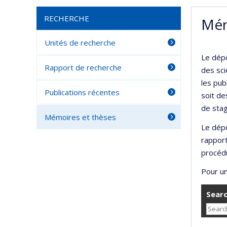
RECHERCHE
Mém
Unités de recherche
Le dépô
Rapport de recherche
des sci
les pub
Publications récentes
soit de
de stag
Mémoires et thèses
Le dépô
rappor
procédu
Pour un
Searc