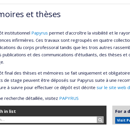
oires et thèses
t institutionnel
Papyrus
permet d’accroître la visibilité et le r
ences infirmières. Ces travaux sont regroupés en quatre collection
lications du corps professoral tandis que les trois autres rassemb
s publications et des communications d’étudiants, des thèses et
e.
t final des thèses et mémoires se fait uniquement et obligatoir
ts de stage peuvent être déposés sur Papyrus suite à une reco
re à suivre pour effectuer ce dépôt est décrite
sur le site web 
e recherche détaillée, visitez
PAPYRUS
h in list
For a 
Search…
Visit 