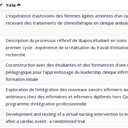
Sort by date in ascending order
Sort by title in ascending order
Title
L’expérience d’autosoins des femmes âgées atteintes d’un ca
recevant des traitements de chimiothérapie en clinique ambul
Description du processus réflexif de l&apos;étudiant en soins 
premier cycle : expérience de la réalisation du travail d’initiat
recherche
Coconstruction avec des étudiantes et des formatrices d’une 
pédagogique pour l’apprentissage du leadership clinique infirm
formation initiale
Exploration de l’intégration des nouveaux savoirs infirmiers a
antérieurs chez des infirmières et infirmiers diplômés hors Q
programme d’intégration professionnelle
Development and testing of a virtual nursing intervention to i
after a cardiac event : a randomized trial