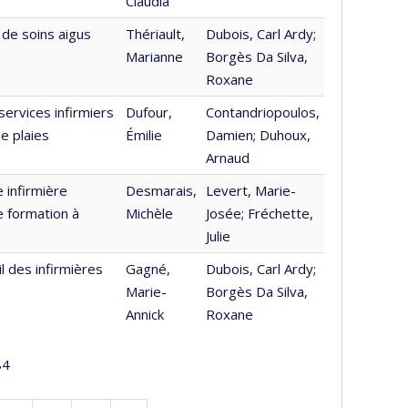
Claudia
 de soins aigus
Thériault,
Dubois, Carl Ardy;
Marianne
Borgès Da Silva,
Roxane
ervices infirmiers
Dufour,
Contandriopoulos,
de plaies
Émilie
Damien; Duhoux,
Arnaud
 infirmière
Desmarais,
Levert, Marie-
e formation à
Michèle
Josée; Fréchette,
Julie
l des infirmières
Gagné,
Dubois, Carl Ardy;
Marie-
Borgès Da Silva,
Annick
Roxane
84