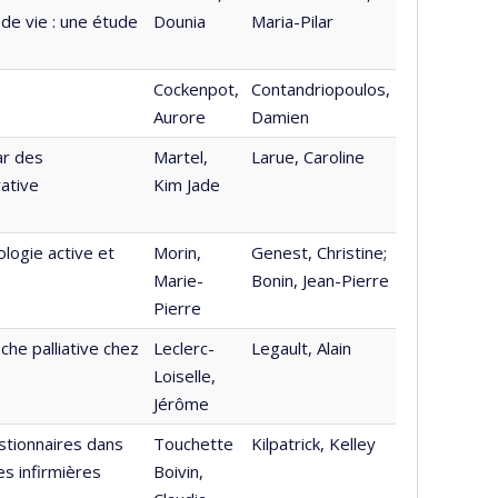
 de vie : une étude
Dounia
Maria-Pilar
Cockenpot,
Contandriopoulos,
Aurore
Damien
ar des
Martel,
Larue, Caroline
rative
Kim Jade
logie active et
Morin,
Genest, Christine;
Marie-
Bonin, Jean-Pierre
Pierre
che palliative chez
Leclerc-
Legault, Alain
Loiselle,
Jérôme
stionnaires dans
Touchette
Kilpatrick, Kelley
s infirmières
Boivin,