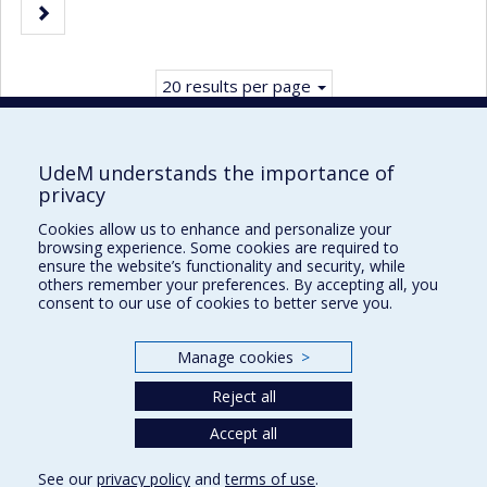
Next
page.
page
20 results per page
UdeM understands the importance of
privacy
Faculté des sciences infirmières
Cookies allow us to enhance and personalize your
Pavillon Marguerite-d'Youville
browsing experience. Some cookies are required to
2375, chemin de la Côte-Sainte-Catherine
ensure the website’s functionality and security, while
others remember your preferences. By accepting all, you
Montréal (Québec) H3T 1A8
consent to our use of cookies to better serve you.
Lien Google Maps
Nous joindre
Manage cookies
>
Plan du site
Reject all
Accessibilité
Accept all
See our
privacy policy
and
terms of use
.