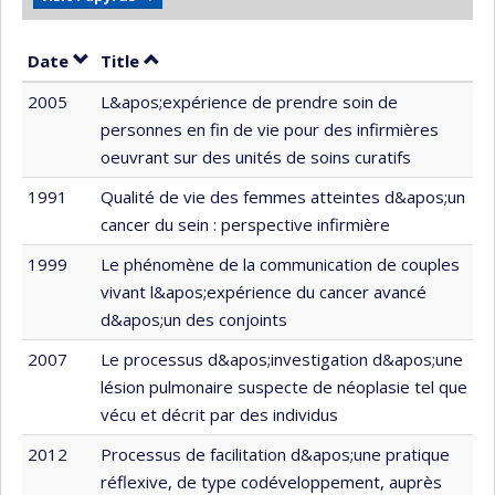
Sort by date in ascending order
Sort by title in ascending order
Date
Title
2005
L&apos;expérience de prendre soin de
personnes en fin de vie pour des infirmières
oeuvrant sur des unités de soins curatifs
1991
Qualité de vie des femmes atteintes d&apos;un
cancer du sein : perspective infirmière
1999
Le phénomène de la communication de couples
vivant l&apos;expérience du cancer avancé
d&apos;un des conjoints
2007
Le processus d&apos;investigation d&apos;une
lésion pulmonaire suspecte de néoplasie tel que
vécu et décrit par des individus
2012
Processus de facilitation d&apos;une pratique
réflexive, de type codéveloppement, auprès