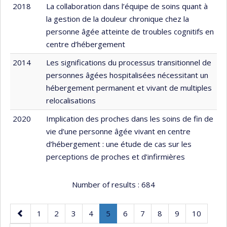
2018
La collaboration dans l’équipe de soins quant à
la gestion de la douleur chronique chez la
personne âgée atteinte de troubles cognitifs en
centre d’hébergement
2014
Les significations du processus transitionnel de
personnes âgées hospitalisées nécessitant un
hébergement permanent et vivant de multiples
relocalisations
2020
Implication des proches dans les soins de fin de
vie d’une personne âgée vivant en centre
d’hébergement : une étude de cas sur les
perceptions de proches et d’infirmières
Number of results :
684
Previous
Page
Page
Page
Page
Page
.
Page
Page
Page
Page
Page
1
2
3
4
5
6
7
8
9
10
page
Current