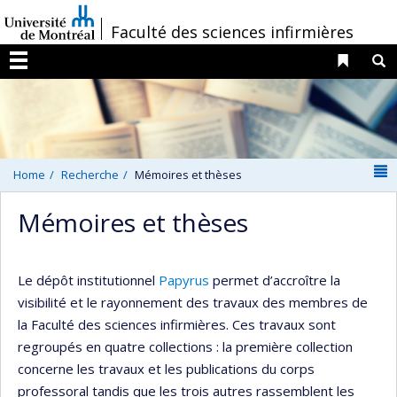
Passer
/
Faculté des sciences infirmières
au
contenu
Liens 
R
Menu
N
Home
Recherche
Mémoires et thèses
Mémoires et thèses
Le dépôt institutionnel
Papyrus
permet d’accroître la
visibilité et le rayonnement des travaux des membres de
la Faculté des sciences infirmières. Ces travaux sont
regroupés en quatre collections : la première collection
concerne les travaux et les publications du corps
professoral tandis que les trois autres rassemblent les