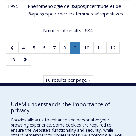
1995
Phénoménologie de l&apos;incertitude et de
l&apos;espoir chez les femmes séropositives
Number of results :
684
Previous
Page
Page
Page
Page
Page
Page
.
Page
Page
Page
4
5
6
7
8
9
10
11
12
page
Current
Page
Next
13
page.
page
10 results per page
UdeM understands the importance of
privacy
Faculté des sciences infirmières
Cookies allow us to enhance and personalize your
Pavillon Marguerite-d'Youville
browsing experience. Some cookies are required to
2375, chemin de la Côte-Sainte-Catherine
ensure the website’s functionality and security, while
others remember your preferences. By accepting all, you
Montréal (Québec) H3T 1A8