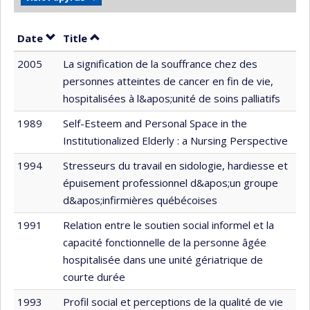
Sort by date in descending order
Sort by title in descending order
Date
Title
2005
La signification de la souffrance chez des
personnes atteintes de cancer en fin de vie,
hospitalisées à l&apos;unité de soins palliatifs
1989
Self-Esteem and Personal Space in the
Institutionalized Elderly : a Nursing Perspective
1994
Stresseurs du travail en sidologie, hardiesse et
épuisement professionnel d&apos;un groupe
d&apos;infirmières québécoises
1991
Relation entre le soutien social informel et la
capacité fonctionnelle de la personne âgée
hospitalisée dans une unité gériatrique de
courte durée
1993
Profil social et perceptions de la qualité de vie