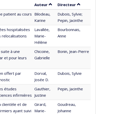
Trier par auteur en ordre décrois
par contributeur e
Auteur
Directeur
le patient au cours
Bilodeau,
Dubois, Sylvie;
Karine
Pepin, Jacinthe
ées hospitalisées
Lavallée,
Bourbonnais,
relocalisations
Marie-
Anne
Hélène
suite à une
Chicoine,
Bonin, Jean-Pierre
r et pour leurs
Gabrielle
n offert par
Dorval,
Dubois, Sylvie
nostic
Josée D.
des études
Gauthier,
Pepin, Jacinthe
ciences infirmières
Justine
 clientèle et de
Girard,
Goudreau,
firmiers ayant suivi
Marie-
Johanne