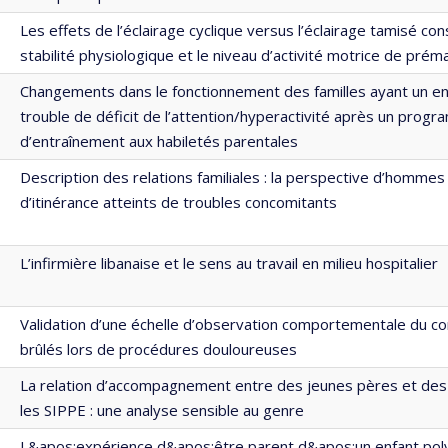
Les effets de l’éclairage cyclique versus l’éclairage tamisé con
stabilité physiologique et le niveau d’activité motrice de prém
Changements dans le fonctionnement des familles ayant un enf
trouble de déficit de l’attention/hyperactivité après un prog
d’entraînement aux habiletés parentales
Description des relations familiales : la perspective d’hommes 
d’itinérance atteints de troubles concomitants
L’infirmière libanaise et le sens au travail en milieu hospitalier
Validation d’une échelle d’observation comportementale du co
brûlés lors de procédures douloureuses
La relation d’accompagnement entre des jeunes pères et des 
les SIPPE : une analyse sensible au genre
L&apos;expérience d&apos;être parent d&apos;un enfant pol