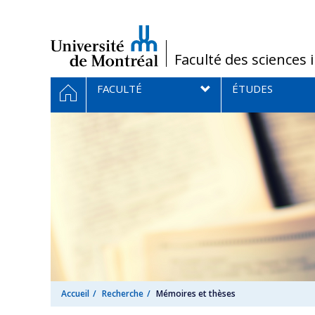
Passer
au
contenu
/
Faculté des sciences 
Navigation
ACCUEIL
FACULTÉ
ÉTUDES
principale
Accueil
Recherche
Mémoires et thèses