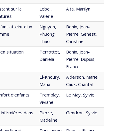
stant sur la
Lebel,
Aita, Marilyn
aturés
Valérie
ant atteint d’un
Nguyen,
Bonin, Jean-
ramme
Phuong
Pierre; Genest,
Thao
Christine
en situation
Perrottet,
Bonin, Jean-
Daniela
Pierre; Dupuis,
France
El-Khoury,
Alderson, Marie;
Maha
Caux, Chantal
nfort d’enfants
Tremblay,
Le May, Sylvie
Viviane
infirmières dans
Pierre,
Gendron, Sylvie
Madeline
yhandicapé
Dussiaume,
Dupuis, France