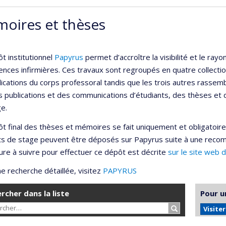
oires et thèses
t institutionnel
Papyrus
permet d’accroître la visibilité et le r
ences infirmières. Ces travaux sont regroupés en quatre collection
lications du corps professoral tandis que les trois autres rassemb
s publications et des communications d’étudiants, des thèses et
e.
t final des thèses et mémoires se fait uniquement et obligatoir
ts de stage peuvent être déposés sur Papyrus suite à une reco
re à suivre pour effectuer ce dépôt est décrite
sur le site web 
e recherche détaillée, visitez
PAPYRUS
rcher dans la liste
Pour u
Rechercher…
Visite