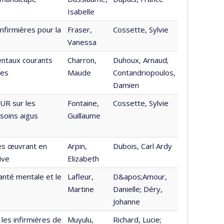
Isabelle
nfirmières pour la
Fraser,
Cossette, Sylvie
Vanessa
mentaux courants
Charron,
Duhoux, Arnaud;
les
Maude
Contandriopoulos,
Damien
UR sur les
Fontaine,
Cossette, Sylvie
 soins aigus
Guillaume
es œuvrant en
Arpin,
Dubois, Carl Ardy
ive
Elizabeth
anté mentale et le
Lafleur,
D&apos;Amour,
Martine
Danielle; Déry,
Johanne
les infirmières de
Muyulu,
Richard, Lucie;