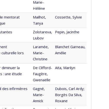
Marie-
Hélène
 de mentorat
Mailhot,
Cossette, Sylvie
aque
Tanya
butantes
Zolotareva,
Pepin, Jacinthe
Liubov
ment
Laramée,
Blanchet Garneau,
culturelle lors
Marie-
Amélie
Christine
r diminuer la
De Clifford-
Aita, Marilyn
s : une étude
Faugère,
Gwenaëlle
l des infirmières
Gagné,
Dubois, Carl Ardy;
Marie-
Borgès Da Silva,
Annick
Roxane