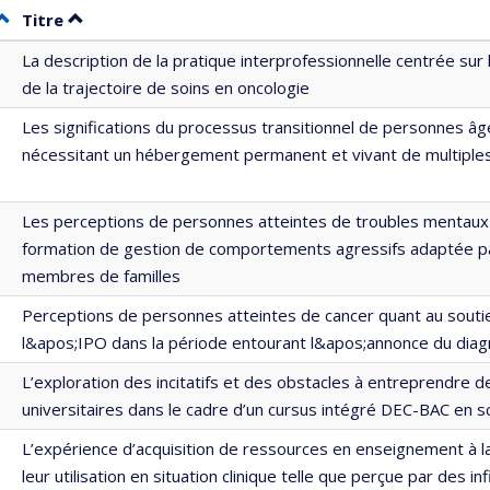
Trier par date en ordre décroissant
Trier par titre en ordre décroissant
Titre
La description de la pratique interprofessionnelle centrée sur 
de la trajectoire de soins en oncologie
Les significations du processus transitionnel de personnes âg
nécessitant un hébergement permanent et vivant de multiples 
Les perceptions de personnes atteintes de troubles mentaux 
formation de gestion de comportements agressifs adaptée pa
membres de familles
Perceptions de personnes atteintes de cancer quant au soutie
l&apos;IPO dans la période entourant l&apos;annonce du diag
L’exploration des incitatifs et des obstacles à entreprendre 
universitaires dans le cadre d’un cursus intégré DEC-BAC en s
L’expérience d’acquisition de ressources en enseignement à la
leur utilisation en situation clinique telle que perçue par des in