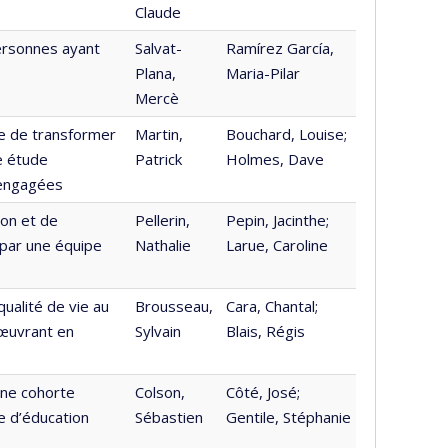
Claude
personnes ayant
Salvat-
Ramírez García,
Plana,
Maria-Pilar
Mercè
ue de transformer
Martin,
Bouchard, Louise;
ne étude
Patrick
Holmes, Dave
 engagées
ion et de
Pellerin,
Pepin, Jacinthe;
 par une équipe
Nathalie
Larue, Caroline
 qualité de vie au
Brousseau,
Cara, Chantal;
 œuvrant en
Sylvain
Blais, Régis
’une cohorte
Colson,
Côté, José;
e d’éducation
Sébastien
Gentile, Stéphanie