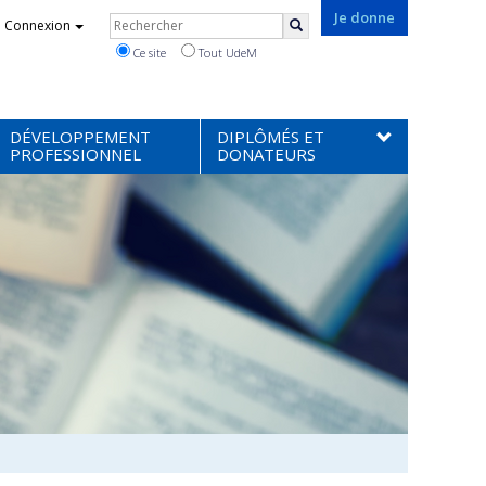
Rechercher
Je donne
Connexion
Rechercher
Ce site
Tout UdeM
DÉVELOPPEMENT
DIPLÔMÉS ET
PROFESSIONNEL
DONATEURS