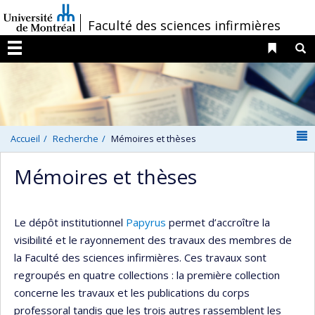
Passer
/
Faculté des sciences infirmières
au
contenu
Liens 
R
Menu
N
Accueil
Recherche
Mémoires et thèses
Mémoires et thèses
Le dépôt institutionnel
Papyrus
permet d’accroître la
visibilité et le rayonnement des travaux des membres de
la Faculté des sciences infirmières. Ces travaux sont
regroupés en quatre collections : la première collection
concerne les travaux et les publications du corps
professoral tandis que les trois autres rassemblent les