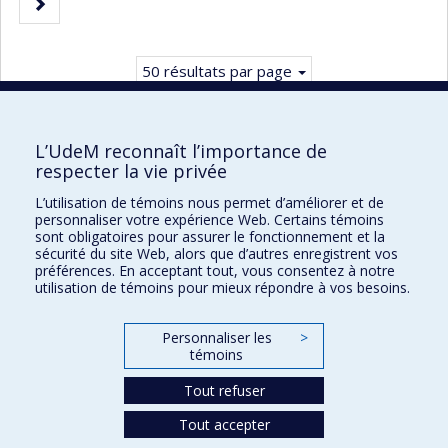
Page
courante.
suivante
50 résultats par page
L’UdeM reconnaît l’importance de
respecter la vie privée
Faculté des sciences infirmières
L’utilisation de témoins nous permet d’améliorer et de
Pavillon Marguerite-d'Youville
personnaliser votre expérience Web. Certains témoins
2375, chemin de la Côte-Sainte-Catherine
sont obligatoires pour assurer le fonctionnement et la
sécurité du site Web, alors que d’autres enregistrent vos
Montréal (Québec) H3T 1A8
préférences. En acceptant tout, vous consentez à notre
utilisation de témoins pour mieux répondre à vos besoins.
Lien Google Maps
Nous joindre
Personnaliser les
>
Plan du site
témoins
Accessibilité
Tout refuser
Tout accepter