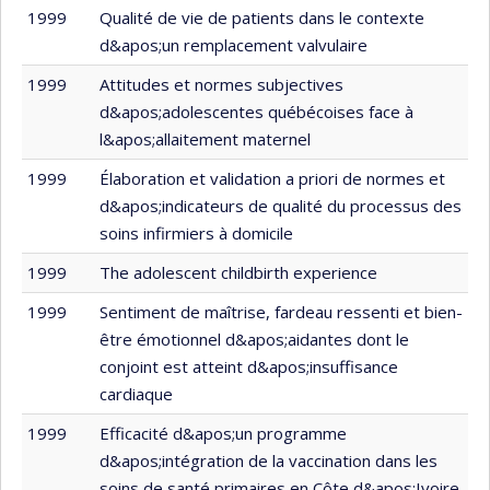
1999
Qualité de vie de patients dans le contexte
d&apos;un remplacement valvulaire
1999
Attitudes et normes subjectives
d&apos;adolescentes québécoises face à
l&apos;allaitement maternel
1999
Élaboration et validation a priori de normes et
d&apos;indicateurs de qualité du processus des
soins infirmiers à domicile
1999
The adolescent childbirth experience
1999
Sentiment de maîtrise, fardeau ressenti et bien-
être émotionnel d&apos;aidantes dont le
conjoint est atteint d&apos;insuffisance
cardiaque
1999
Efficacité d&apos;un programme
d&apos;intégration de la vaccination dans les
soins de santé primaires en Côte d&apos;Ivoire