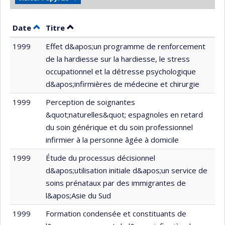
Trier par date en ordre décroissant
Trier par titre en ordre décroissant
Date
Titre
1999
Effet d&apos;un programme de renforcement
de la hardiesse sur la hardiesse, le stress
occupationnel et la détresse psychologique
d&apos;infirmières de médecine et chirurgie
1999
Perception de soignantes
&quot;naturelles&quot; espagnoles en retard
du soin générique et du soin professionnel
infirmier à la personne âgée à domicile
1999
Étude du processus décisionnel
d&apos;utilisation initiale d&apos;un service de
soins prénataux par des immigrantes de
l&apos;Asie du Sud
1999
Formation condensée et constituants de