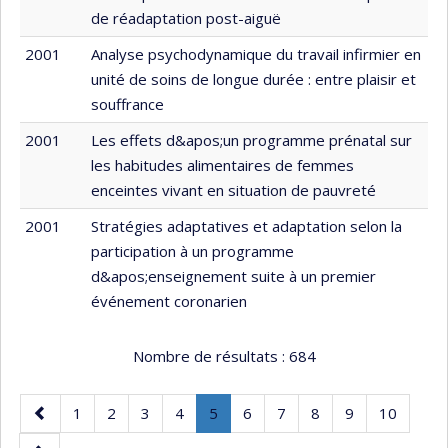
de réadaptation post-aiguë
2001
Analyse psychodynamique du travail infirmier en
unité de soins de longue durée : entre plaisir et
souffrance
2001
Les effets d&apos;un programme prénatal sur
les habitudes alimentaires de femmes
enceintes vivant en situation de pauvreté
2001
Stratégies adaptatives et adaptation selon la
participation à un programme
d&apos;enseignement suite à un premier
événement coronarien
Nombre de résultats :
684
Page
Page
Page
Page
Page
Page
.
Page
Page
Page
Page
Page
1
2
3
4
5
6
7
8
9
10
précédente
Page