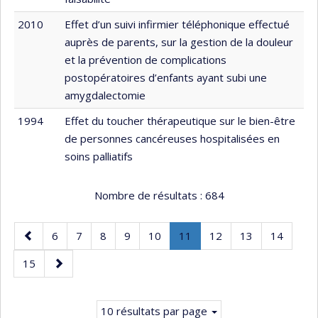
2010
Effet d’un suivi infirmier téléphonique effectué
auprès de parents, sur la gestion de la douleur
et la prévention de complications
postopératoires d’enfants ayant subi une
amygdalectomie
1994
Effet du toucher thérapeutique sur le bien-être
de personnes cancéreuses hospitalisées en
soins palliatifs
Nombre de résultats :
684
Page
Page
Page
Page
Page
Page
Page
.
Page
Page
Page
6
7
8
9
10
11
12
13
14
précédente
Page
Page
Page
15
courante.
suivante
10 résultats par page