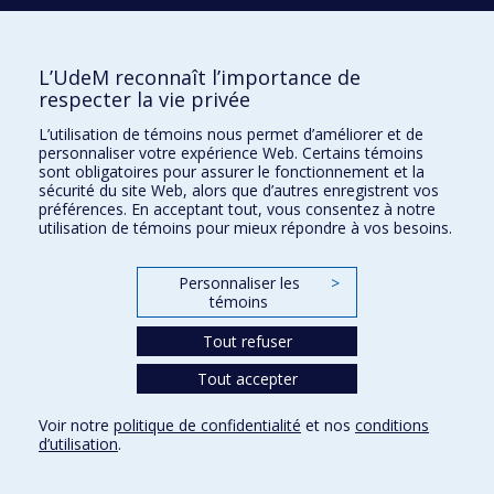
L’UdeM reconnaît l’importance de
respecter la vie privée
Faculté des sciences infirmières
L’utilisation de témoins nous permet d’améliorer et de
Pavillon Marguerite-d'Youville
personnaliser votre expérience Web. Certains témoins
2375, chemin de la Côte-Sainte-Catherine
sont obligatoires pour assurer le fonctionnement et la
sécurité du site Web, alors que d’autres enregistrent vos
Montréal (Québec) H3T 1A8
préférences. En acceptant tout, vous consentez à notre
utilisation de témoins pour mieux répondre à vos besoins.
Lien Google Maps
Nous joindre
Personnaliser les
>
Plan du site
témoins
Accessibilité
Tout refuser
Tout accepter
Confidentialité
Voir notre
politique de confidentialité
et nos
conditions
Conditions d’utilisation
d’utilisation
.
Paramètres des témoins
Université de