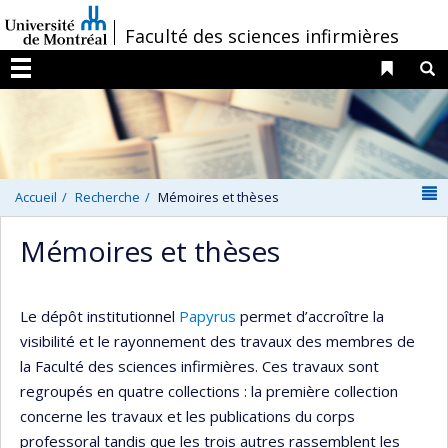
Passer
/
Faculté des sciences infirmières
au
contenu
Liens 
R
Menu
N
Accueil
Recherche
Mémoires et thèses
Mémoires et thèses
Le dépôt institutionnel
Papyrus
permet d’accroître la
visibilité et le rayonnement des travaux des membres de
la Faculté des sciences infirmières. Ces travaux sont
regroupés en quatre collections : la première collection
concerne les travaux et les publications du corps
professoral tandis que les trois autres rassemblent les