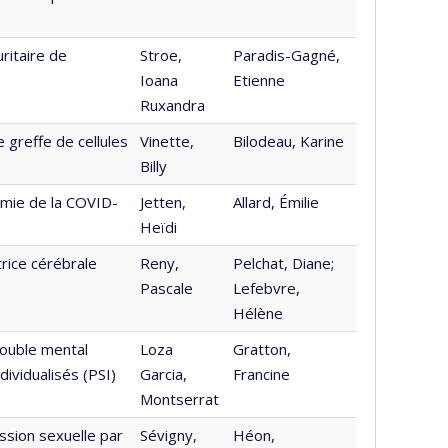
ritaire de
Stroe,
Paradis-Gagné,
Ioana
Etienne
Ruxandra
 greffe de cellules
Vinette,
Bilodeau, Karine
Billy
émie de la COVID-
Jetten,
Allard, Émilie
Heïdi
rice cérébrale
Reny,
Pelchat, Diane;
Pascale
Lefebvre,
Hélène
rouble mental
Loza
Gratton,
ividualisés (PSI)
Garcia,
Francine
Montserrat
sion sexuelle par
Sévigny,
Héon,