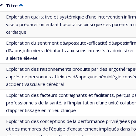
Trier par date en ordre décroissant
Trier par titre en ordre décroissant
Titre
Exploration qualitative et systémique d’une intervention infirmi
vise à préparer un enfant hospitalisé ainsi que ses parents à u
cardiaque
Exploration du sentiment d&apos;auto-efficacité d&apos;infir
d&apos;infirmiers débutants aux soins intensifs à administre
à alerte élevée
Exploration des raisonnements produits par des ergothérape
auprès de personnes atteintes d&apos;une hémiplégie conséc
accident vasculaire cérébral
Exploration des facteurs contraignants et facilitants, perçus p
professionnels de la santé, à l’implantation d’une unité collabo
d’apprentissage en milieu clinique
Exploration des conceptions de la performance privilégiées pa
et des membres de l’équipe d’encadrement impliqués dans l’o