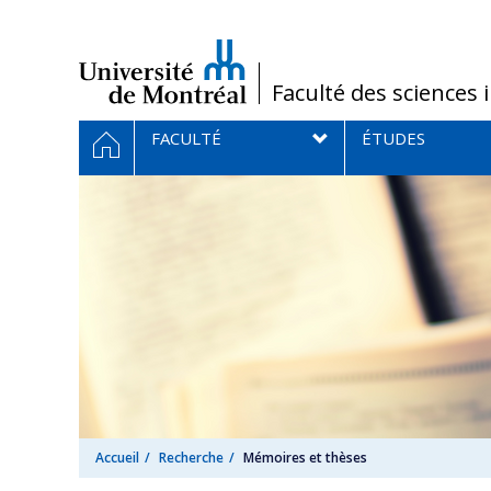
Passer
au
contenu
/
Faculté des sciences 
Navigation
ACCUEIL
FACULTÉ
ÉTUDES
principale
Accueil
Recherche
Mémoires et thèses