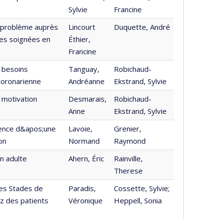
Sylvie
Francine
e problème auprès
Lincourt
Duquette, André
nes soignées en
Éthier,
Francine
 besoins
Tanguay,
Robichaud-
coronarienne
Andréanne
Ekstrand, Sylvie
 motivation
Desmarais,
Robichaud-
Anne
Ekstrand, Sylvie
lence d&apos;une
Lavoie,
Grenier,
on
Normand
Raymond
n adulte
Ahern, Éric
Rainville,
Therese
les Stades de
Paradis,
Cossette, Sylvie;
z des patients
Véronique
Heppell, Sonia