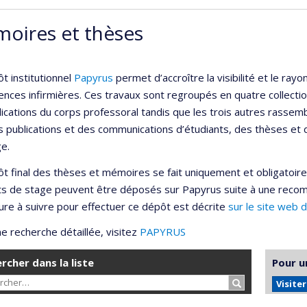
oires et thèses
t institutionnel
Papyrus
permet d’accroître la visibilité et le r
ences infirmières. Ces travaux sont regroupés en quatre collection
lications du corps professoral tandis que les trois autres rassemb
s publications et des communications d’étudiants, des thèses et
e.
t final des thèses et mémoires se fait uniquement et obligatoir
ts de stage peuvent être déposés sur Papyrus suite à une reco
re à suivre pour effectuer ce dépôt est décrite
sur le site web 
e recherche détaillée, visitez
PAPYRUS
rcher dans la liste
Pour u
Rechercher…
Visite