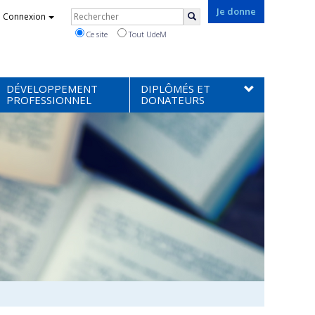
Rechercher
Je donne
Connexion
Rechercher
Ce site
Tout UdeM
DÉVELOPPEMENT
DIPLÔMÉS ET
PROFESSIONNEL
DONATEURS