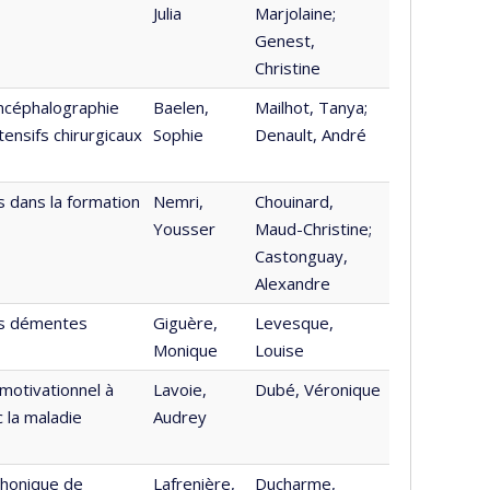
Julia
Marjolaine;
Genest,
Christine
encéphalographie
Baelen,
Mailhot, Tanya;
tensifs chirurgicaux
Sophie
Denault, André
dans la formation
Nemri,
Chouinard,
Yousser
Maud-Christine;
Castonguay,
Alexandre
nes démentes
Giguère,
Levesque,
Monique
Louise
 motivationnel à
Lavoie,
Dubé, Véronique
 la maladie
Audrey
éphonique de
Lafrenière,
Ducharme,