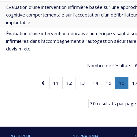
Évaluation d’une intervention infirmière basée sur une approch
cognitive comportementale sur l’acceptation d’un défibrillateu
implantable
Évaluation d’une intervention éducative numérique visant à so
infirmières dans l’accompagnement à l’autogestion sécuritaire 
devis mixte
Nombre de résultats :
6
Page
Page
Page
Page
Page
Page
Page
.
P
11
12
13
14
15
16
1
précédente
Page
coura
30 résultats par page
RECHERCHE
INTERNATIONAL
D