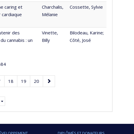
e caring et
Charchalis,
Cossette, Sylvie
r cardiaque
Mélanie
utenir des
Vinette,
Bilodeau, Karine;
du cannabis : un
Billy
Côté, José
84
age
Page
Page
Page
Page
7
18
19
20
suivante
nte.
ÉVELOPPEMENT
DIPLÔMÉS ET DONATEURS