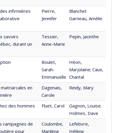
des infirmières
Pierre,
Blanchet
laborative
Jennifer
Garneau, Amélie
ux savoirs
Tessier,
Pepin, Jacinthe
uébec, durant un
Anne-Marie
eption
Boulet,
Héon,
Sarah-
Marjolaine; Caux,
Emmanuelle
Chantal
 matriarcales en
Dagenais,
Reidy, Mary
rmière
Carole
 chez des hommes
Fluet, Carol
Gagnon, Louise;
Holmes, Dave
les campagnes de
Coulombe,
Lefebvre,
outière pour
Marilène
Hélène