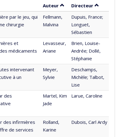
Trier par auteur en ordre décroi
par contributeur 
Auteur
Directeur
ère par le jeu, qui
Fellmann,
Dupuis, France;
ne chirurgie
Malvina
Longuet,
Sébastien
mières et
Levasseur,
Brien, Louise-
r des médicaments
Ariane
Andrée; Dollé,
Stéphanie
utes intervenant
Meyer,
Deschamps,
utive à un
Sylvie
Michèle; Talbot,
Lise
ar des
Martel, Kim
Larue, Caroline
rative
Jade
r des infirmières
Rolland,
Dubois, Carl Ardy
ffre de services
Karine