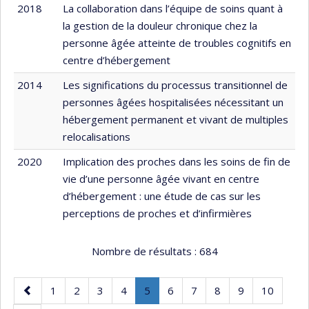
2018
La collaboration dans l’équipe de soins quant à
la gestion de la douleur chronique chez la
personne âgée atteinte de troubles cognitifs en
centre d’hébergement
2014
Les significations du processus transitionnel de
personnes âgées hospitalisées nécessitant un
hébergement permanent et vivant de multiples
relocalisations
2020
Implication des proches dans les soins de fin de
vie d’une personne âgée vivant en centre
d’hébergement : une étude de cas sur les
perceptions de proches et d’infirmières
Nombre de résultats :
684
Page
Page
Page
Page
Page
Page
.
Page
Page
Page
Page
Page
1
2
3
4
5
6
7
8
9
10
précédente
Page