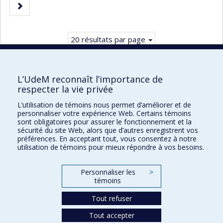
Page
courante.
suivante
20 résultats par page
L’UdeM reconnaît l’importance de
respecter la vie privée
Faculté des sciences infirmières
L’utilisation de témoins nous permet d’améliorer et de
Pavillon Marguerite-d'Youville
personnaliser votre expérience Web. Certains témoins
2375, chemin de la Côte-Sainte-Catherine
sont obligatoires pour assurer le fonctionnement et la
sécurité du site Web, alors que d’autres enregistrent vos
Montréal (Québec) H3T 1A8
préférences. En acceptant tout, vous consentez à notre
utilisation de témoins pour mieux répondre à vos besoins.
Lien Google Maps
Nous joindre
Personnaliser les
>
Plan du site
témoins
Accessibilité
Tout refuser
Tout accepter