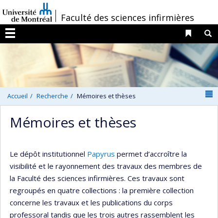
Passer
/
Faculté des sciences infirmières
au
contenu
Liens 
R
Menu
N
Accueil
Recherche
Mémoires et thèses
Mémoires et thèses
Le dépôt institutionnel
Papyrus
permet d’accroître la
visibilité et le rayonnement des travaux des membres de
la Faculté des sciences infirmières. Ces travaux sont
regroupés en quatre collections : la première collection
concerne les travaux et les publications du corps
professoral tandis que les trois autres rassemblent les