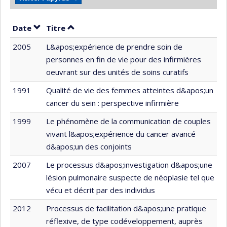
Trier par date en ordre croissant
Trier par titre en ordre croissant
Date
Titre
2005
L&apos;expérience de prendre soin de
personnes en fin de vie pour des infirmières
oeuvrant sur des unités de soins curatifs
1991
Qualité de vie des femmes atteintes d&apos;un
cancer du sein : perspective infirmière
1999
Le phénomène de la communication de couples
vivant l&apos;expérience du cancer avancé
d&apos;un des conjoints
2007
Le processus d&apos;investigation d&apos;une
lésion pulmonaire suspecte de néoplasie tel que
vécu et décrit par des individus
2012
Processus de facilitation d&apos;une pratique
réflexive, de type codéveloppement, auprès