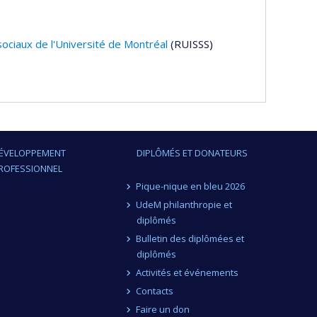
sociaux de l'Université de Montréal
(RUISSS)
ÉVELOPPEMENT
DIPLÔMÉS ET DONATEURS
ROFESSIONNEL
Pique-nique en bleu 2026
UdeM philanthropie et
diplômés
Bulletin des diplômées et
diplômés
Activités et événements
Contacts
Faire un don