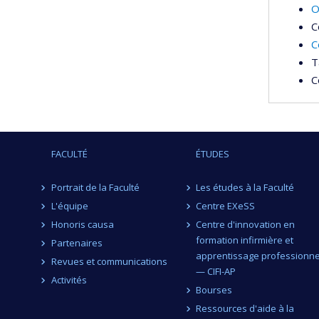
O
C
C
T
C
FACULTÉ
ÉTUDES
Portrait de la Faculté
Les études à la Faculté
L'équipe
Centre EXeSS
Honoris causa
Centre d'innovation en
formation infirmière et
Partenaires
apprentissage professionne
Revues et communications
— CIFI-AP
Activités
Bourses
Ressources d'aide à la