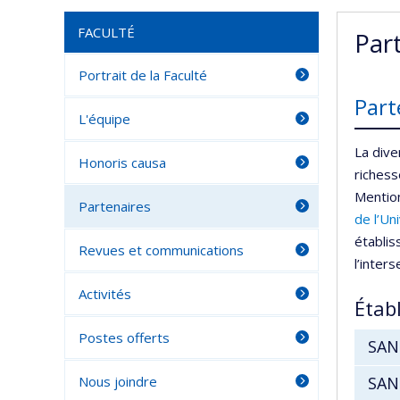
FACULTÉ
Par
Portrait de la Faculté
Part
L'équipe
La dive
Honoris causa
richess
Mentio
Partenaires
de
l’Un
établis
Revues et communications
l’inter
Activités
Étab
Postes offerts
SAN
Nous joindre
SAN