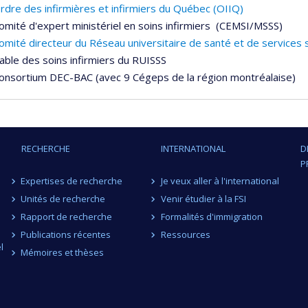
rdre des infirmières et infirmiers du Québec (OIIQ)
omité d'expert ministériel en soins infirmiers (CEMSI/MSSS)
omité directeur du Réseau universitaire de santé et de services 
able des soins infirmiers du RUISSS
onsortium DEC-BAC (avec 9 Cégeps de la région montréalaise)
RECHERCHE
INTERNATIONAL
D
P
Expertises de recherche
Je veux aller à l'international
Unités de recherche
Venir étudier à la FSI
Rapport de recherche
Formalités d'immigration
Publications récentes
Ressources
l
Mémoires et thèses