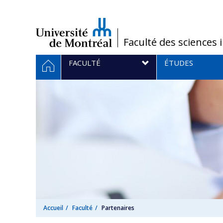
Passer
au
contenu
/
Faculté des sciences 
Navigation
ACCUEIL
FACULTÉ
ÉTUDES
principale
Accueil
Faculté
Partenaires