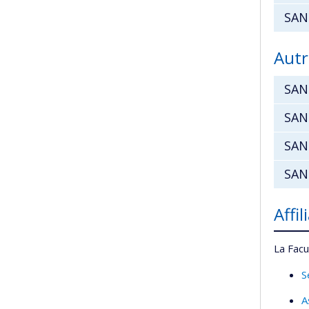
SAN
Autr
SAN
SAN
SAN
SAN
Affi
La Facu
S
A