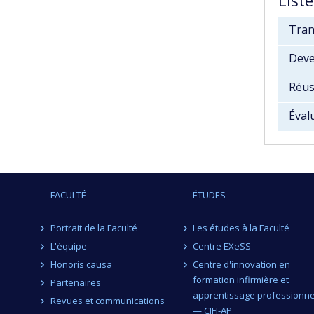
Tran
Deve
Réus
Éval
FACULTÉ
ÉTUDES
Portrait de la Faculté
Les études à la Faculté
L'équipe
Centre EXeSS
Honoris causa
Centre d'innovation en
formation infirmière et
Partenaires
apprentissage professionne
Revues et communications
— CIFI-AP