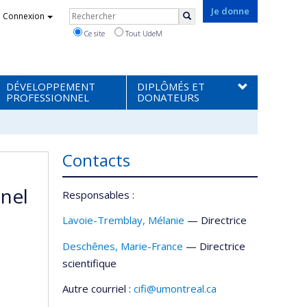
Rechercher
Je donne
Connexion
Rechercher
Ce site
Tout UdeM
DÉVELOPPEMENT
DIPLÔMÉS ET
PROFESSIONNEL
DONATEURS
Contacts
nnel
Responsables :
Lavoie-Tremblay
, Mélanie
— Directrice
Deschênes, Marie-France
— Directrice
scientifique
Autre courriel :
cifi@umontreal.ca