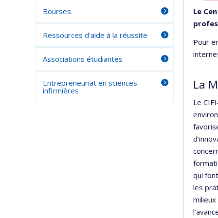
Bourses
Le Cen
profes
Ressources d'aide à la réussite
Pour en
interne
Associations étudiantes
La M
Entrepreneuriat en sciences
infirmières
Le CIFI
environ
favoris
d’innov
concern
formati
qui fon
les pra
milieux
l’avanc