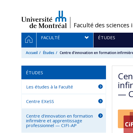
Passer
au
contenu
/
Faculté des sciences 
Navigation
ACCUEIL
FACULTÉ
ÉTUDES
principale
Accueil
Études
Centre d'innovation en formation infirmièr
ÉTUDES
Cen
inf
Les études à la Faculté
— C
Centre EXeSS
Centre d'innovation en formation
infirmière et apprentissage
professionnel — CIFI-AP