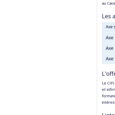
au Cana
Les 
Axe 
Axe 
Axe 
Axe 
L'of
Le CIFI
et infi
formate
intéres
List