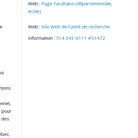
Web :
Page Facultaire (départementale,
école)
te
Web :
Site Web de l’unité de recherche
Information :
514 343-6111 #51472
ui
ations
nnel,
t pour
s des
ébec,