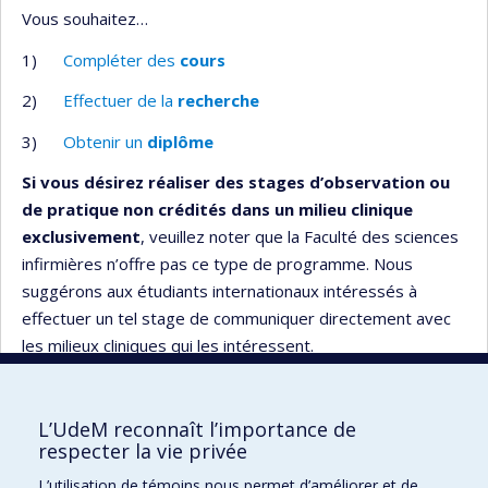
Vous souhaitez…
1)
Compléter des
cours
2)
Effectuer de la
recherche
3)
Obtenir un
diplôme
Si vous désirez réaliser des
stages d’observation ou
de pratique non crédités dans un milieu clinique
exclusivement
, veuillez noter que la Faculté des sciences
infirmières n’offre pas ce type de programme. Nous
suggérons aux étudiants internationaux intéressés à
effectuer un tel stage de communiquer directement avec
les milieux cliniques qui les intéressent.
L’UdeM reconnaît l’importance de
respecter la vie privée
Faculté des sciences infirmières
L’utilisation de témoins nous permet d’améliorer et de