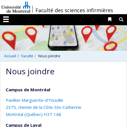
Passer
/
Faculté des sciences infirmières
au
contenu
Liens 
R
Menu
Accueil
Faculté
Nous joindre
Nous joindre
Campus de Montréal
Pavillon Marguerite-d'Youville
2375, chemin de la Côte-Ste-Catherine
Montréal (Québec) H3T 1A8
Campus de Laval