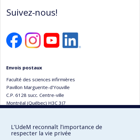
Suivez-nous!
Envois postaux
Faculté des sciences infirmières
Pavillon Marguerite-d'Youville
C.P. 6128 succ. Centre-ville
Montréal (Québec) H3C 3J7
L’UdeM reconnaît l’importance de
respecter la vie privée
Faculté des sciences infirmières