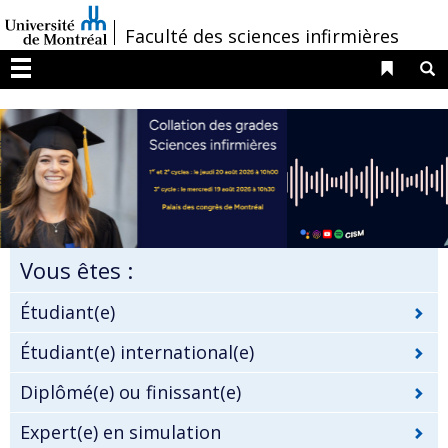
Passer
/
Faculté des sciences infirmières
au
contenu
Liens 
R
Menu
Vous êtes :
Étudiant(e)
Étudiant(e) international(e)
Diplômé(e) ou finissant(e)
Expert(e) en simulation