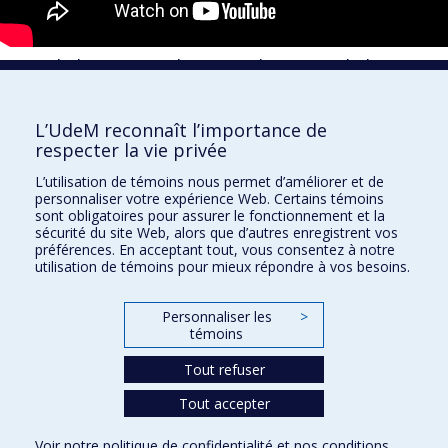
Mot de bienvenue des vices doyennes de la FSI
L’UdeM reconnaît l’importance de
respecter la vie privée
Faculté des sciences infirmières
L’utilisation de témoins nous permet d’améliorer et de
Pavillon Marguerite-d'Youville
personnaliser votre expérience Web. Certains témoins
2375, chemin de la Côte-Sainte-Catherine
sont obligatoires pour assurer le fonctionnement et la
sécurité du site Web, alors que d’autres enregistrent vos
Montréal (Québec) H3T 1A8
préférences. En acceptant tout, vous consentez à notre
utilisation de témoins pour mieux répondre à vos besoins.
Lien Google Maps
Nous joindre
Personnaliser les
>
Plan du site
témoins
Accessibilité
Tout refuser
Tout accepter
Confidentialité
Voir notre
politique de confidentialité
et nos
conditions