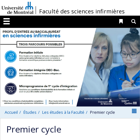
Passer
/
Faculté des sciences infirmières
au
contenu
Liens 
R
Menu
N
Accueil
Études
Les études à la Faculté
Premier cycle
Premier cycle