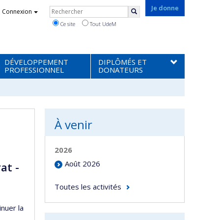
Rechercher
Je donne
Connexion
Rechercher
Ce site
Tout UdeM
DÉVELOPPEMENT
DIPLÔMÉS ET
PROFESSIONNEL
DONATEURS
À venir
2026
Août 2026
at -
Toutes les activités
inuer la