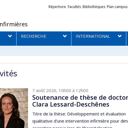
Liens
Répertoire
Facultés
Bibliothèques
Plan campus
externes
infirmières
RECHERCHE
INTERNATIONAL
vités
7 août 2026, 10h00 à 12h00
Soutenance de thèse de doctor
Clara Lessard-Deschênes
Titre de la thèse: Développement et évaluation
qualitative d’une intervention infirmière pour dim
coercition perçue lors de l’hospitalisation...