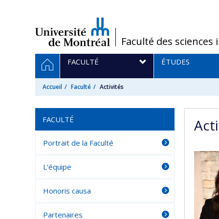
Passer
au
contenu
/
Faculté des sciences 
Navigation
ACCUEIL
FACULTÉ
ÉTUDES
principale
Accueil
Faculté
Activités
FACULTÉ
Acti
Portrait de la Faculté
L'équipe
Honoris causa
Partenaires