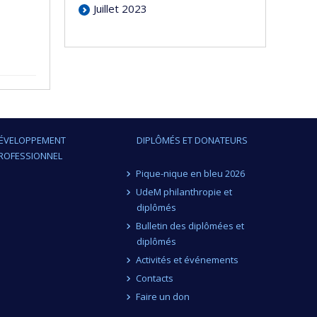
Juillet 2023
ÉVELOPPEMENT
DIPLÔMÉS ET DONATEURS
ROFESSIONNEL
Pique-nique en bleu 2026
UdeM philanthropie et
diplômés
Bulletin des diplômées et
diplômés
Activités et événements
Contacts
Faire un don