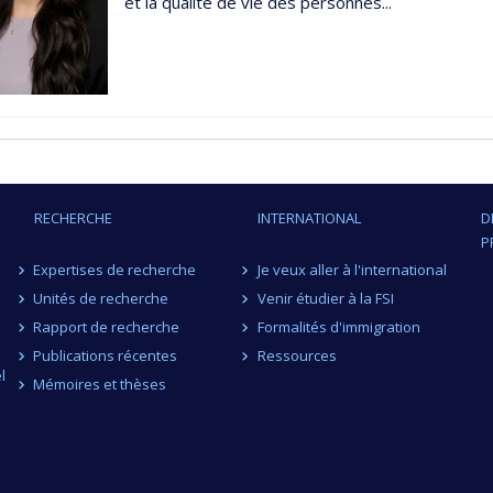
et la qualité de vie des personnes...
RECHERCHE
INTERNATIONAL
D
P
Expertises de recherche
Je veux aller à l'international
Unités de recherche
Venir étudier à la FSI
Rapport de recherche
Formalités d'immigration
Publications récentes
Ressources
l
Mémoires et thèses