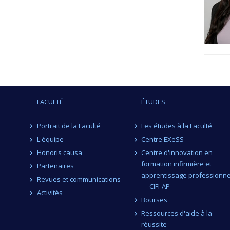
FACULTÉ
ÉTUDES
Portrait de la Faculté
Les études à la Faculté
L'équipe
Centre EXeSS
Honoris causa
Centre d'innovation en
formation infirmière et
Partenaires
apprentissage professionne
Revues et communications
— CIFI-AP
Activités
Bourses
Ressources d'aide à la
réussite