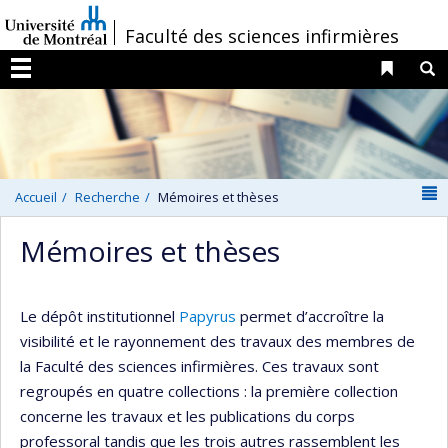
Passer
/
Faculté des sciences infirmières
au
contenu
Liens 
R
Menu
N
Accueil
Recherche
Mémoires et thèses
Mémoires et thèses
Le dépôt institutionnel
Papyrus
permet d’accroître la
visibilité et le rayonnement des travaux des membres de
la Faculté des sciences infirmières. Ces travaux sont
regroupés en quatre collections : la première collection
concerne les travaux et les publications du corps
professoral tandis que les trois autres rassemblent les