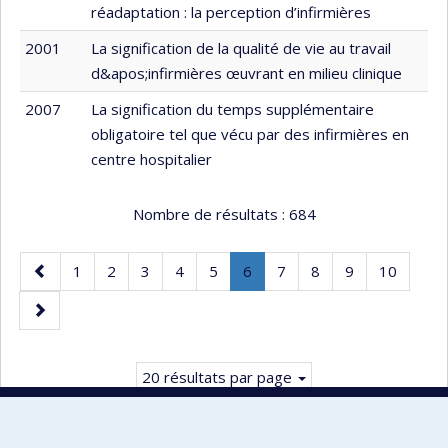
réadaptation : la perception d’infirmières
2001
La signification de la qualité de vie au travail
d&apos;infirmières œuvrant en milieu clinique
2007
La signification du temps supplémentaire
obligatoire tel que vécu par des infirmières en
centre hospitalier
Nombre de résultats :
684
Page
Page
Page
Page
Page
Page
Page
.
Page
Page
Page
Page
1
2
3
4
5
6
7
8
9
10
précédente
Page
Page
courante.
suivante
20 résultats par page