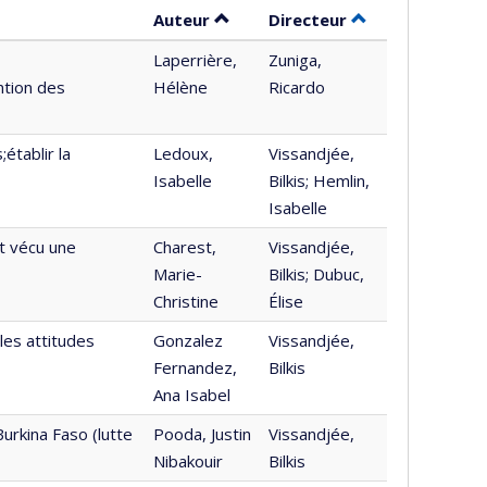
Trier par auteur en ordre décroi
par contributeur
Auteur
Directeur
Laperrière,
Zuniga,
ntion des
Hélène
Ricardo
établir la
Ledoux,
Vissandjée,
Isabelle
Bilkis; Hemlin,
Isabelle
nt vécu une
Charest,
Vissandjée,
Marie-
Bilkis; Dubuc,
Christine
Élise
 les attitudes
Gonzalez
Vissandjée,
Fernandez,
Bilkis
Ana Isabel
urkina Faso (lutte
Pooda, Justin
Vissandjée,
Nibakouir
Bilkis