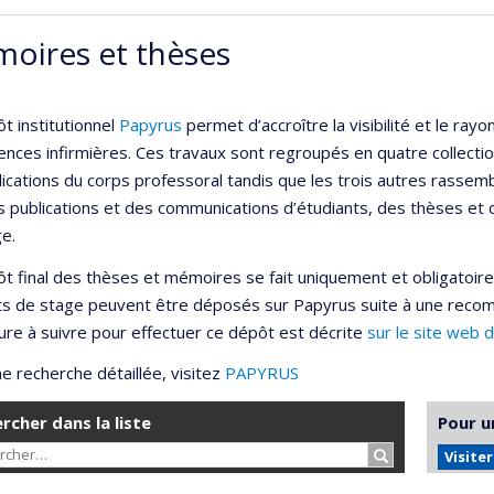
oires et thèses
t institutionnel
Papyrus
permet d’accroître la visibilité et le r
ences infirmières. Ces travaux sont regroupés en quatre collection
lications du corps professoral tandis que les trois autres rassemb
s publications et des communications d’étudiants, des thèses et
e.
t final des thèses et mémoires se fait uniquement et obligatoir
ts de stage peuvent être déposés sur Papyrus suite à une reco
re à suivre pour effectuer ce dépôt est décrite
sur le site web 
e recherche détaillée, visitez
PAPYRUS
rcher dans la liste
Pour u
Rechercher…
Visite