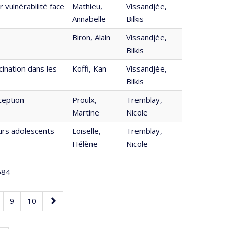
vulnérabilité face
Mathieu,
Vissandjée,
Annabelle
Bilkis
Biron, Alain
Vissandjée,
Bilkis
ination dans les
Koffi, Kan
Vissandjée,
Bilkis
ception
Proulx,
Tremblay,
Martine
Nicole
urs adolescents
Loiselle,
Tremblay,
Hélène
Nicole
84
age
Page
Page
Page
9
10
suivante