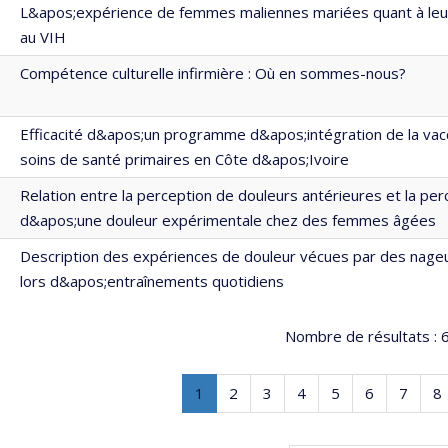
L&apos;expérience de femmes maliennes mariées quant à leur 
au VIH
Compétence culturelle infirmière : Où en sommes-nous?
Efficacité d&apos;un programme d&apos;intégration de la vacc
soins de santé primaires en Côte d&apos;Ivoire
Relation entre la perception de douleurs antérieures et la per
d&apos;une douleur expérimentale chez des femmes âgées
Description des expériences de douleur vécues par des nage
lors d&apos;entraînements quotidiens
Nombre de résultats :
6
Page
.
Page
Page
Page
Page
Page
Page
P
1
2
3
4
5
6
7
8
Page
courante.