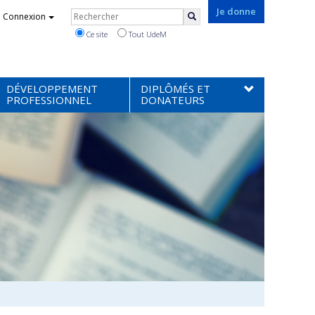
Rechercher
Je donne
Connexion
Rechercher
Ce site
Tout UdeM
DÉVELOPPEMENT
DIPLÔMÉS ET
PROFESSIONNEL
DONATEURS