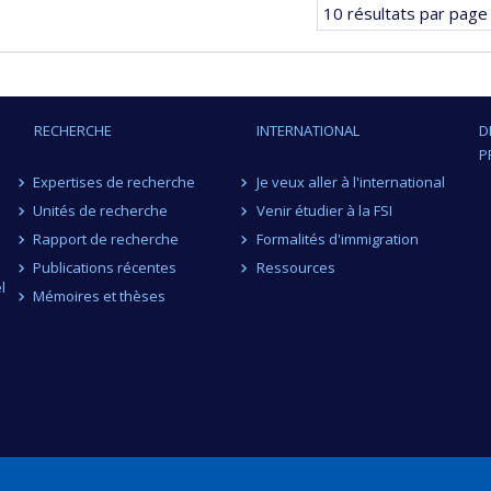
10 résultats par page
RECHERCHE
INTERNATIONAL
D
P
Expertises de recherche
Je veux aller à l'international
Unités de recherche
Venir étudier à la FSI
Rapport de recherche
Formalités d'immigration
Publications récentes
Ressources
l
Mémoires et thèses