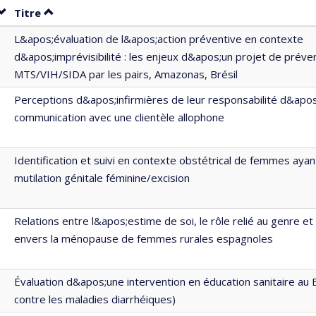
Trier par date en ordre décroissant
Trier par titre en ordre décroissant
Titre
L&apos;évaluation de l&apos;action préventive en contexte
d&apos;imprévisibilité : les enjeux d&apos;un projet de préve
MTS/VIH/SIDA par les pairs, Amazonas, Brésil
Perceptions d&apos;infirmières de leur responsabilité d&apos;
communication avec une clientèle allophone
Identification et suivi en contexte obstétrical de femmes aya
mutilation génitale féminine/excision
Relations entre l&apos;estime de soi, le rôle relié au genre et
envers la ménopause de femmes rurales espagnoles
Évaluation d&apos;une intervention en éducation sanitaire au B
contre les maladies diarrhéiques)