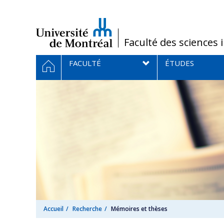
Passer
au
contenu
/
Faculté des sciences 
Navigation
ACCUEIL
FACULTÉ
ÉTUDES
principale
Accueil
Recherche
Mémoires et thèses