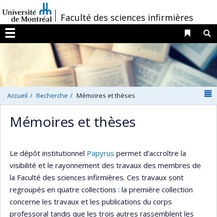
Passer
/
Faculté des sciences infirmières
au
contenu
Liens 
R
Menu
N
Accueil
Recherche
Mémoires et thèses
Mémoires et thèses
Le dépôt institutionnel
Papyrus
permet d’accroître la
visibilité et le rayonnement des travaux des membres de
la Faculté des sciences infirmières. Ces travaux sont
regroupés en quatre collections : la première collection
concerne les travaux et les publications du corps
professoral tandis que les trois autres rassemblent les