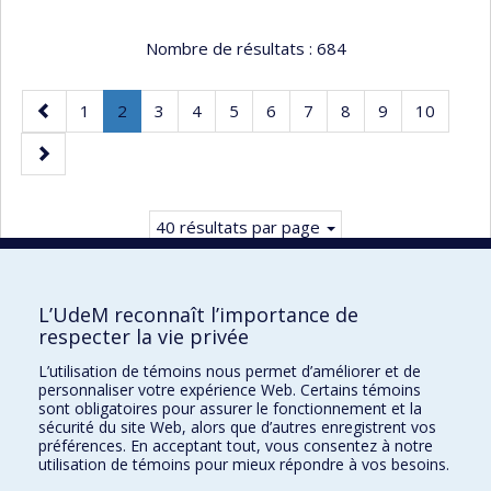
Nombre de résultats :
684
Page
Page
Page
.
Page
Page
Page
Page
Page
Page
Page
Page
1
2
3
4
5
6
7
8
9
10
précédente
Page
Page
courante.
suivante
40 résultats par page
L’UdeM reconnaît l’importance de
respecter la vie privée
Faculté des sciences infirmières
L’utilisation de témoins nous permet d’améliorer et de
Pavillon Marguerite-d'Youville
personnaliser votre expérience Web. Certains témoins
2375, chemin de la Côte-Sainte-Catherine
sont obligatoires pour assurer le fonctionnement et la
sécurité du site Web, alors que d’autres enregistrent vos
Montréal (Québec) H3T 1A8
préférences. En acceptant tout, vous consentez à notre
utilisation de témoins pour mieux répondre à vos besoins.
Lien Google Maps