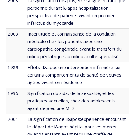
2003
La signification d&apos;être soigné en tant que
personne durant l&apos;hospitalisation :
perspective de patients vivant un premier
infarctus du myocarde
2003
Incertitude et connaissance de la condition
médicale chez les patients avec une
cardiopathie congénitale avant le transfert du
milieu pédiatrique au milieu adulte spécialisé
1989
Effets d&apos;une intervention infirmière sur
certains comportements de santé de veuves
âgées vivant en résidence
1995
Signification du sida, de la sexualité, et les
pratiques sexuelles, chez des adolescents
ayant déjà eu une MTS
2001
La signification de l&apos;expérience entourant
le départ de l&apos;hôpital pour les mères
d&apos;enfants ayant reçu une greffe de