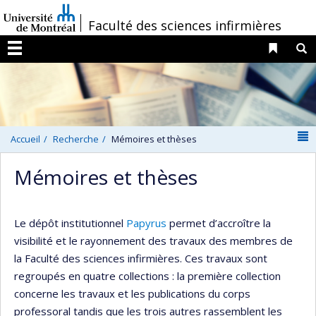
Passer
/
Faculté des sciences infirmières
au
contenu
Liens 
R
Menu
N
Accueil
Recherche
Mémoires et thèses
Mémoires et thèses
Le dépôt institutionnel
Papyrus
permet d’accroître la
visibilité et le rayonnement des travaux des membres de
la Faculté des sciences infirmières. Ces travaux sont
regroupés en quatre collections : la première collection
concerne les travaux et les publications du corps
professoral tandis que les trois autres rassemblent les