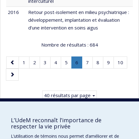
interculturel
2016
Retour post-isolement en milieu psychiatrique :
développement, implantation et évaluation
d’une intervention en soins aigus
Nombre de résultats :
684
Page
Page
Page
Page
Page
Page
Page
.
Page
Page
Page
Page
1
2
3
4
5
6
7
8
9
10
précédente
Page
Page
courante.
suivante
40 résultats par page
L’UdeM reconnaît l’importance de
respecter la vie privée
Faculté des sciences infirmières
L’utilisation de témoins nous permet d’améliorer et de