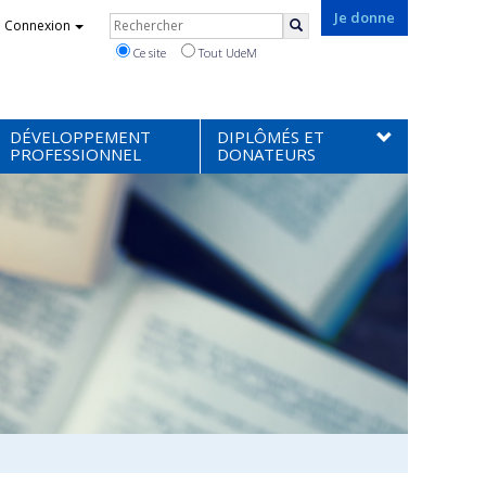
Rechercher
Je donne
Connexion
Rechercher
Ce site
Tout UdeM
DÉVELOPPEMENT
DIPLÔMÉS ET
PROFESSIONNEL
DONATEURS