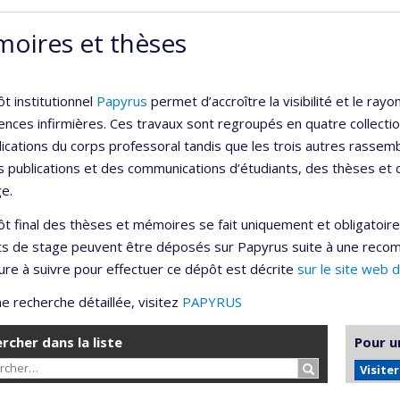
oires et thèses
t institutionnel
Papyrus
permet d’accroître la visibilité et le r
ences infirmières. Ces travaux sont regroupés en quatre collection
lications du corps professoral tandis que les trois autres rassemb
s publications et des communications d’étudiants, des thèses et
e.
t final des thèses et mémoires se fait uniquement et obligatoir
ts de stage peuvent être déposés sur Papyrus suite à une reco
re à suivre pour effectuer ce dépôt est décrite
sur le site web 
e recherche détaillée, visitez
PAPYRUS
rcher dans la liste
Pour u
Rechercher…
Visite