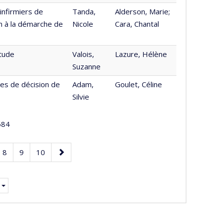
infirmiers de
Tanda,
Alderson, Marie;
ion à la démarche de
Nicole
Cara, Chantal
étude
Valois,
Lazure, Hélène
Suzanne
ses de décision de
Adam,
Goulet, Céline
Silvie
84
e
Page
Page
Page
Page
8
9
10
suivante