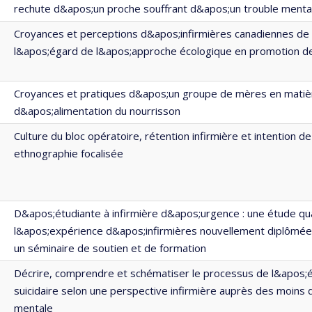
rechute d&apos;un proche souffrant d&apos;un trouble menta
Croyances et perceptions d&apos;infirmières canadiennes de 
l&apos;égard de l&apos;approche écologique en promotion de
Croyances et pratiques d&apos;un groupe de mères en matiè
d&apos;alimentation du nourrisson
Culture du bloc opératoire, rétention infirmière et intention de
ethnographie focalisée
D&apos;étudiante à infirmière d&apos;urgence : une étude qua
l&apos;expérience d&apos;infirmières nouvellement diplômées
un séminaire de soutien et de formation
Décrire, comprendre et schématiser le processus de l&apos;é
suicidaire selon une perspective infirmière auprès des moins 
mentale