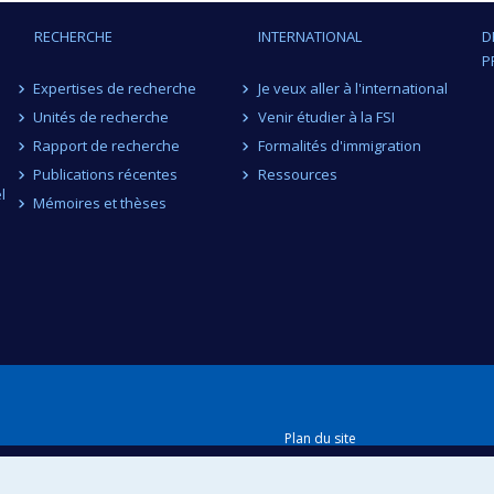
RECHERCHE
INTERNATIONAL
D
P
Expertises de recherche
Je veux aller à l'international
Unités de recherche
Venir étudier à la FSI
Rapport de recherche
Formalités d'immigration
Publications récentes
Ressources
l
Mémoires et thèses
Plan du site
Accessibilité