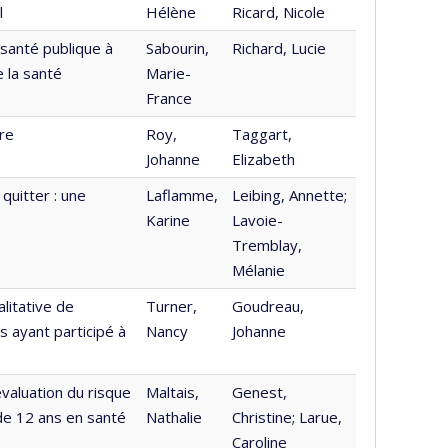
l
Hélène
Ricard, Nicole
santé publique à
Sabourin,
Richard, Lucie
 la santé
Marie-
France
re
Roy,
Taggart,
Johanne
Elizabeth
 quitter : une
Laflamme,
Leibing, Annette;
Karine
Lavoie-
Tremblay,
Mélanie
litative de
Turner,
Goudreau,
 ayant participé à
Nancy
Johanne
valuation du risque
Maltais,
Genest,
de 12 ans en santé
Nathalie
Christine; Larue,
Caroline