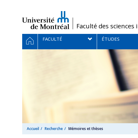
Passer
au
contenu
/
Faculté des sciences 
Navigation
ACCUEIL
FACULTÉ
ÉTUDES
principale
Accueil
Recherche
Mémoires et thèses