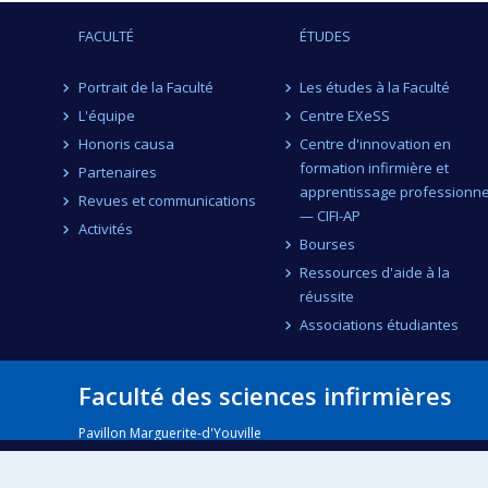
FACULTÉ
ÉTUDES
Portrait de la Faculté
Les études à la Faculté
L'équipe
Centre EXeSS
Honoris causa
Centre d'innovation en
formation infirmière et
Partenaires
apprentissage professionne
Revues et communications
— CIFI-AP
Activités
Bourses
Ressources d'aide à la
réussite
Associations étudiantes
Faculté des sciences infirmières
Pavillon Marguerite-d'Youville
2375, chemin de la Côte-Sainte-Catherine
Montréal (Québec) H3T 1A8