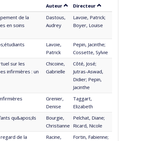
Trier par auteur en ordre croiss
par contributeur e
Auteur
Directeur
oppement de la
Dastous,
Lavoie, Patrick;
es en soins
Audrey
Boyer, Louise
s;étudiants
Lavoie,
Pepin, Jacinthe;
Patrick
Cossette, Sylvie
tuel sur les
Chicoine,
Côté, José;
 infirmières : un
Gabrielle
Jutras-Aswad,
Didier; Pepin,
Jacinthe
nfirmières
Grenier,
Taggart,
Denise
Elizabeth
ants qu&apos;ils
Bourgie,
Pelchat, Diane;
Christianne
Ricard, Nicole
 regard de la
Racine,
Fortin, Fabienne;