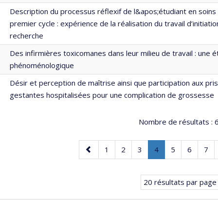
Description du processus réflexif de l&apos;étudiant en soins 
premier cycle : expérience de la réalisation du travail d’initiat
recherche
Des infirmières toxicomanes dans leur milieu de travail : une 
phénoménologique
Désir et perception de maîtrise ainsi que participation aux pri
gestantes hospitalisées pour une complication de grossesse
Nombre de résultats :
6
Page
Page
Page
Page
Page
.
Page
Page
Pag
1
2
3
4
5
6
7
précédente
Page
courante.
20 résultats par page