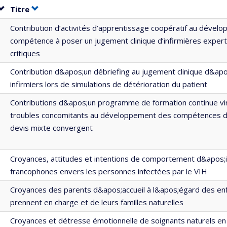
Trier par date en ordre croissant
Trier par titre en ordre croissant
Titre
Contribution d’activités d’apprentissage coopératif au dével
compétence à poser un jugement clinique d’infirmières expert
critiques
Contribution d&apos;un débriefing au jugement clinique d&apo
infirmiers lors de simulations de détérioration du patient
Contributions d&apos;un programme de formation continue vir
troubles concomitants au développement des compétences des
devis mixte convergent
Croyances, attitudes et intentions de comportement d&apos;i
francophones envers les personnes infectées par le VIH
Croyances des parents d&apos;accueil à l&apos;égard des enf
prennent en charge et de leurs familles naturelles
Croyances et détresse émotionnelle de soignants naturels en