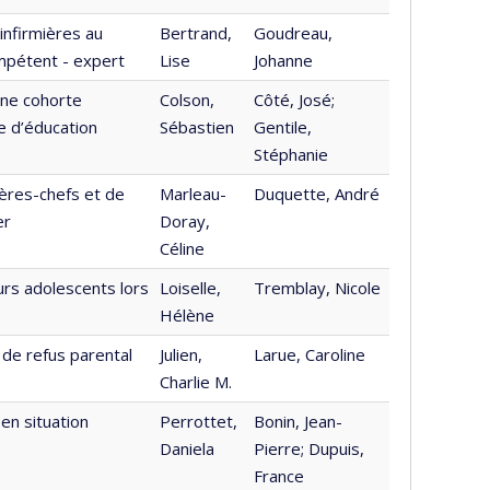
infirmières au
Bertrand,
Goudreau,
mpétent - expert
Lise
Johanne
’une cohorte
Colson,
Côté, José;
e d’éducation
Sébastien
Gentile,
Stéphanie
ères-chefs et de
Marleau-
Duquette, André
er
Doray,
Céline
urs adolescents lors
Loiselle,
Tremblay, Nicole
Hélène
 de refus parental
Julien,
Larue, Caroline
Charlie M.
en situation
Perrottet,
Bonin, Jean-
Daniela
Pierre; Dupuis,
France