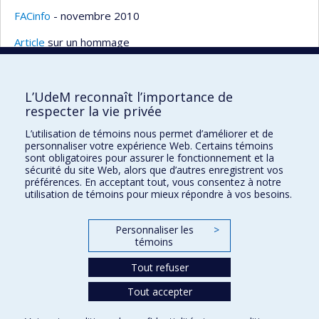
FACinfo
- novembre 2010
Article
sur un hommage
L’UdeM reconnaît l’importance de
respecter la vie privée
Faculté des sciences infirmières
L’utilisation de témoins nous permet d’améliorer et de
Pavillon Marguerite-d'Youville
personnaliser votre expérience Web. Certains témoins
2375, chemin de la Côte-Sainte-Catherine
sont obligatoires pour assurer le fonctionnement et la
sécurité du site Web, alors que d’autres enregistrent vos
Montréal (Québec) H3T 1A8
préférences. En acceptant tout, vous consentez à notre
utilisation de témoins pour mieux répondre à vos besoins.
Lien Google Maps
Nous joindre
Personnaliser les
>
Plan du site
témoins
Accessibilité
Tout refuser
Tout accepter
Confidentialité