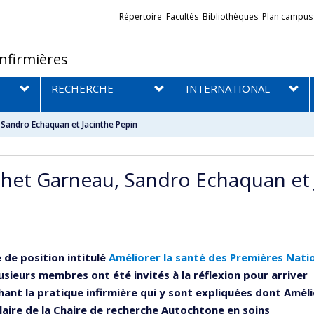
Liens
Répertoire
Facultés
Bibliothèques
Plan campus
externes
infirmières
RECHERCHE
INTERNATIONAL
 Sandro Echaquan et Jacinthe Pepin
chet Garneau, Sandro Echaquan et 
 de position intitulé
Améliorer la santé des Premières Nati
lusieurs membres ont été invités à la réflexion pour arriver
nt la pratique infirmière qui y sont expliquées dont Améli
laire de la Chaire de recherche Autochtone en soins