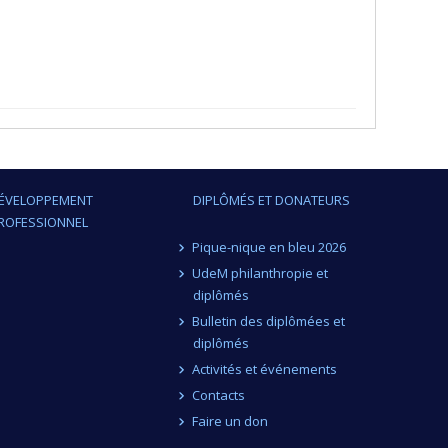
ÉVELOPPEMENT
DIPLÔMÉS ET DONATEURS
ROFESSIONNEL
Pique-nique en bleu 2026
UdeM philanthropie et
diplômés
Bulletin des diplômées et
diplômés
Activités et événements
Contacts
Faire un don