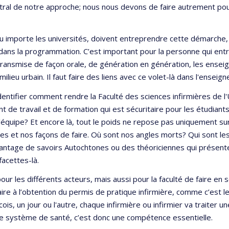
ral de notre approche; nous nous devons de faire autrement pour l
u importe les universités, doivent entreprendre cette démarche, si
n dans la programmation. C’est important pour la personne qui entr
nsmise de façon orale, de génération en génération, les enseign
u urbain. Il faut faire des liens avec ce volet-là dans l'enseig
’identifier comment rendre la Faculté des sciences infirmières de l
 de travail et de formation qui est sécuritaire pour les étudiant
l'équipe? Et encore là, tout le poids ne repose pas uniquement su
iques et nos façons de faire. Où sont nos angles morts? Qui sont l
 davantage de savoirs Autochtones ou des théoriciennes qui présent
facettes-là.
 pour les différents acteurs, mais aussi pour la faculté de faire e
re à l’obtention du permis de pratique infirmière, comme c’est le 
ois, un jour ou l'autre, chaque infirmière ou infirmier va traite
le système de santé, c’est donc une compétence essentielle.