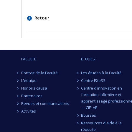
Retour
FACULTÉ
ÉTUDES
Portrait de la Faculté
Les études à la Faculté
L'équipe
Centre EXeSS
Honoris causa
Centre d'innovation en
formation infirmière et
Partenaires
apprentissage professionne
Revues et communications
— CIFI-AP
Activités
Bourses
Ressources d'aide à la
réussite