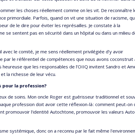
 nommer les choses réellement comme on les vit. De reconnaître l
e primordiale. Parfois, quand on vit une situation de racisme, qu'
ur de le dire pour éviter les représailles. Je constate à la
 ne se sentent pas en sécurité dans un hôpital ou dans un milieu 
ail avec le comité, je me sens réellement privilégiée d’y avoir
amée par le référentiel de compétences que nous avons coconstruit
is heureuse que les responsables de l’OIIQ invitent Sandro et Amél
 et la richesse de leur vécu.
s pour la profession?
eux de soins. Mon oncle Roger est guérisseur traditionnel et souvent
Chaque profession doit avoir cette réflexion-là : comment peut-on
t promouvoir l'identité Autochtone, promouvoir les valeurs Autoc
cisme systémique, donc on a reconnu par le fait même l'environnem