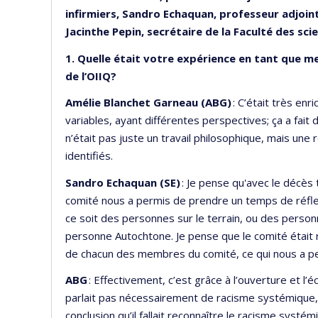
infirmiers, Sandro Echaquan, professeur adjoint
Jacinthe Pepin, secrétaire de la Faculté des sci
1. Quelle était votre expérience en tant que m
de l’OIIQ?
Amélie Blanchet Garneau (ABG)
: C’était très en
variables, ayant différentes perspectives; ça a fai
n’était pas juste un travail philosophique, mais une 
identifiés.
Sandro Echaquan (SE)
: Je pense qu'avec le décès
comité nous a permis de prendre un temps de réflex
ce soit des personnes sur le terrain, ou des perso
personne Autochtone. Je pense que le comité était re
de chacun des membres du comité, ce qui nous a 
ABG
: Effectivement, c’est grâce à l’ouverture et l
parlait pas nécessairement de racisme systémique,
conclusion qu’il fallait reconnaître le racisme systé