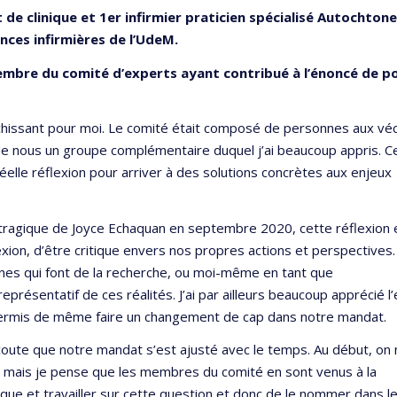
 de clinique et 1er infirmier praticien spécialisé Autochtone
ences infirmières de l’UdeM.
embre du comité d’experts ayant contribué à l’énoncé de po
richissant pour moi. Le comité était composé de personnes aux vé
t de nous un groupe complémentaire duquel j’ai beaucoup appris. C
réelle réflexion pour arriver à des solutions concrètes aux enjeux
 tragique de Joyce Echaquan en septembre 2020, cette réflexion 
ion, d’être critique envers nos propres actions et perspectives
nnes qui font de la recherche, ou moi-même en tant que
présentatif de ces réalités. J’ai par ailleurs beaucoup apprécié l
permis de même faire un changement de cap dans notre mandat.
’écoute que notre mandat s’est ajusté avec le temps. Au début, on
 mais je pense que les membres du comité en sont venus à la
mique et travailler sur cette question et donc de le nommer dans le