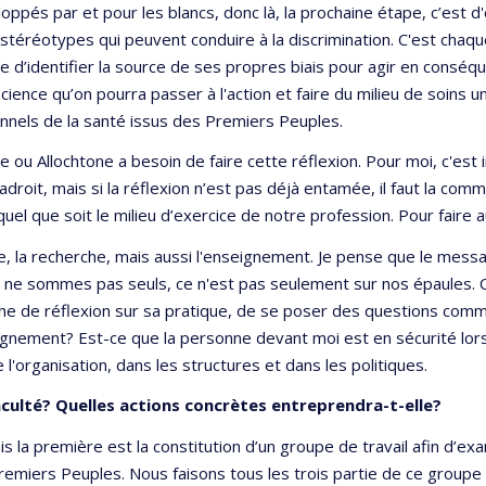
loppés par et pour les blancs, donc là, la prochaine étape, c’e
stéréotypes qui peuvent conduire à la discrimination. C'est chaqu
le d’identifier la source de ses propres biais pour agir en cons
cience qu’on pourra passer à l'action et faire du milieu de soins 
nnels de la santé issus des Premiers Peuples.
ne ou Allochtone a besoin de faire cette réflexion. Pour moi, c'es
droit, mais si la réflexion n’est pas déjà entamée, il faut la com
uel que soit le milieu d’exercice de notre profession. Pour faire 
que, la recherche, mais aussi l'enseignement. Je pense que le mes
ous ne sommes pas seuls, ce n'est pas seulement sur nos épaules. 
e de réflexion sur sa pratique, de se poser des questions comme
gnement? Est-ce que la personne devant moi est en sécurité lorsqu
e l'organisation, dans les structures et dans les politiques.
aculté? Quelles actions concrètes entreprendra-t-elle?
ais la première est la constitution d’un groupe de travail afin d’e
remiers Peuples. Nous faisons tous les trois partie de ce group