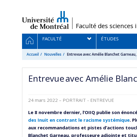
Passer
au
contenu
/
Faculté des sciences 
Navigation
ACCUEIL
FACULTÉ
ÉTUDES
principale
Accueil
Nouvelles
Entrevue avec Amélie Blanchet Garneau,
Entrevue avec Amélie Blan
24 mars 2022
– PORTRAIT - ENTREVUE
Le 8 novembre dernier, l’OIIQ publie son énoncé
des Inuit en contrant le racisme systémique
. P
aux recommandations et pistes d’actions toucha
Blanchet Garneau, professeure adjointe et titu