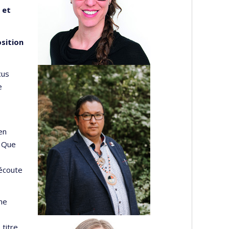
 et
sition
cus
e
en
. Que
’écoute
 ne
 titre.