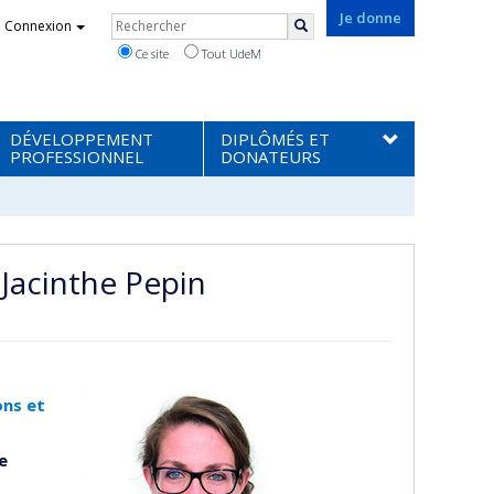
Rechercher
Je donne
Connexion
Rechercher
Ce site
Tout UdeM
DÉVELOPPEMENT
DIPLÔMÉS ET
PROFESSIONNEL
DONATEURS
Jacinthe Pepin
ons et
e