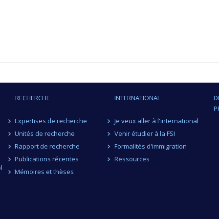
RECHERCHE
INTERNATIONAL
D
P
Expertises de recherche
Je veux aller à l'international
Unités de recherche
Venir étudier à la FSI
Rapport de recherche
Formalités d'immigration
Publications récentes
Ressources
l
Mémoires et thèses