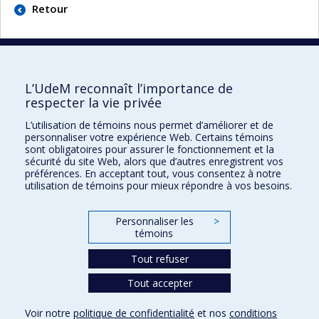
Retour
L’UdeM reconnaît l’importance de
respecter la vie privée
Faculté des sciences infirmières
L’utilisation de témoins nous permet d’améliorer et de
Pavillon Marguerite-d'Youville
personnaliser votre expérience Web. Certains témoins
2375, chemin de la Côte-Sainte-Catherine
sont obligatoires pour assurer le fonctionnement et la
sécurité du site Web, alors que d’autres enregistrent vos
Montréal (Québec) H3T 1A8
préférences. En acceptant tout, vous consentez à notre
utilisation de témoins pour mieux répondre à vos besoins.
Lien Google Maps
Nous joindre
Personnaliser les
>
Plan du site
témoins
Accessibilité
Tout refuser
Tout accepter
Confidentialité
Voir notre
politique de confidentialité
et nos
conditions