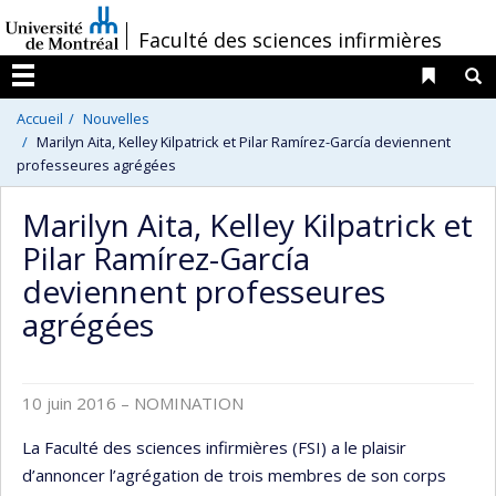
Passer
/
Faculté des sciences infirmières
au
contenu
Liens 
R
Menu
Accueil
Nouvelles
Marilyn Aita, Kelley Kilpatrick et Pilar Ramírez-García deviennent
professeures agrégées
Marilyn Aita, Kelley Kilpatrick et
Pilar Ramírez-García
deviennent professeures
agrégées
10 juin 2016
– NOMINATION
La Faculté des sciences infirmières (FSI) a le plaisir
d’annoncer l’agrégation de trois membres de son corps