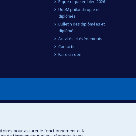
Pique-nique en bleu 2026
UdeM philanthropie et
diplômés
Bulletin des diplômées et
diplômés
Activités et événements
Contacts
Faire un don
atoires pour assurer le fonctionnement et la
sation de témoins pour mieux répondre à vos