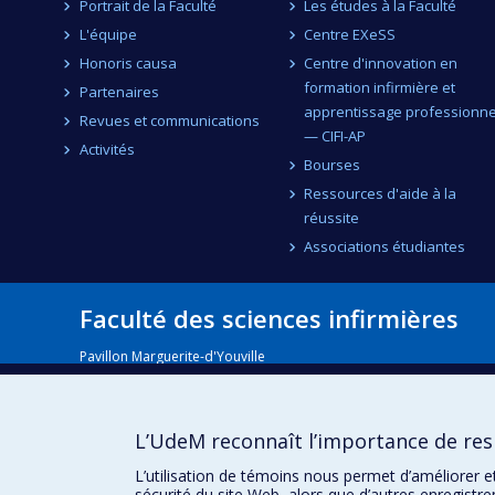
Portrait de la Faculté
Les études à la Faculté
L'équipe
Centre EXeSS
Honoris causa
Centre d'innovation en
formation infirmière et
Partenaires
apprentissage professionne
Revues et communications
— CIFI-AP
Activités
Bourses
Ressources d'aide à la
réussite
Associations étudiantes
Faculté des sciences infirmières
Pavillon Marguerite-d'Youville
2375, chemin de la Côte-Sainte-Catherine
Montréal (Québec) H3T 1A8
Lien Google Maps
L’UdeM reconnaît l’importance de resp
Nous joindre
L’utilisation de témoins nous permet d’améliorer e
sécurité du site Web, alors que d’autres enregistr