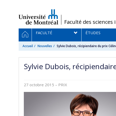
Passer
au
contenu
/
Faculté des sciences 
Navigation
ACCUEIL
FACULTÉ
ÉTUDES
principale
Accueil
Nouvelles
Sylvie Dubois, récipiendaire du prix Cél
Sylvie Dubois, récipiendair
27 octobre 2015
– PRIX