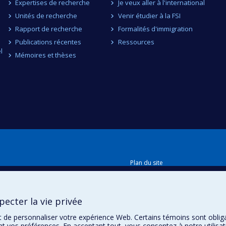
Expertises de recherche
Je veux aller à l'international
Unités de recherche
Venir étudier à la FSI
Rapport de recherche
Formalités d'immigration
Publications récentes
Ressources
l
Mémoires et thèses
Plan du site
Accessibilité
ecter la vie privée
t de personnaliser votre expérience Web. Certains témoins sont oblig
ent vos préférences. En acceptant tout, vous consentez à notre utili