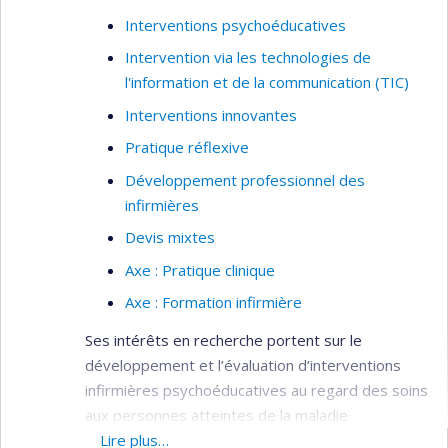
Interventions psychoéducatives
Intervention via les technologies de
l'information et de la communication (TIC)
Interventions innovantes
Pratique réflexive
Développement professionnel des
infirmières
Devis mixtes
Axe : Pratique clinique
Axe : Formation infirmière
Ses intérêts en recherche portent sur le
développement et l’évaluation d’interventions
infirmières psychoéducatives au regard des soins
aux personnes atteintes de la maladie
d'Alzheimer ou de maladies apparentées et à
Lire plus…