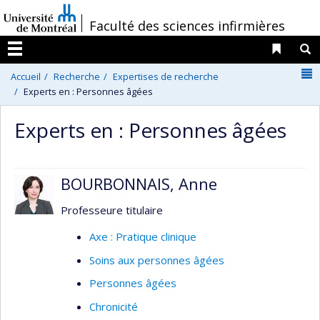
Passer
/
Faculté des sciences infirmières
au
contenu
Liens 
R
Menu
N
Accueil
Recherche
Expertises de recherche
Experts en : Personnes âgées
Experts en : Personnes âgées
BOURBONNAIS, Anne
Professeure titulaire
Axe : Pratique clinique
Soins aux personnes âgées
Personnes âgées
Chronicité