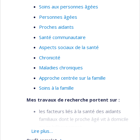
clinique.
Soins aux personnes âgées
CHAMPS D'EXPERTISE : Gestion de la douleur à
Personnes âgées
l'urgence, Douleur aiguë, Gestion de la douleur
Proches aidants
chez les populations vulnérables (enfants et
Santé communautaire
personnes âgées), Composantes de la douleur:
Aspects sociaux de la santé
chronicité, évaluation, développement et
validation d'instruments cliniques.
Chronicité
Maladies chroniques
Approche centrée sur la famille
Soins à la famille
Mes travaux de recherche portent sur :
les facteurs liés à la santé des aidants
familiaux dont le proche âgé vit à domicile
ou en hébergement,
Lire plus…
le développement d'interventions