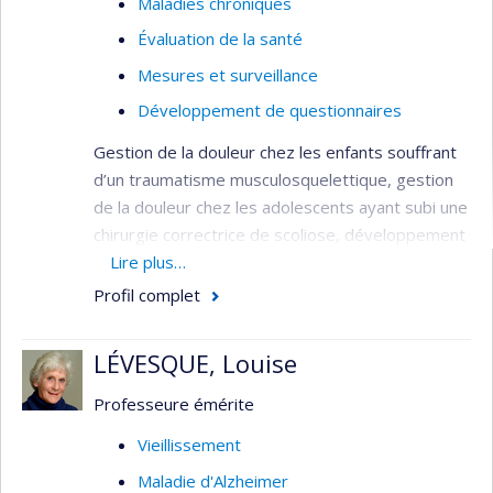
Maladies chroniques
Évaluation de la santé
Mesures et surveillance
Développement de questionnaires
Gestion de la douleur chez les enfants souffrant
d’un traumatisme musculosquelettique, gestion
de la douleur chez les adolescents ayant subi une
chirurgie correctrice de scoliose, développement
et validation d’instruments de mesure de la
Lire plus…
douleur : ce ne sont là que quelques sujets sur
Profil complet
lesquels elle s’est penchée dans ses recherches.
Ses travaux ont été fructueux : meilleure
LÉVESQUE, Louise
utilisation des analgésiques pédiatriques et
meilleures pratiques infirmières en traitement de
Professeure émérite
la douleur aux urgences, aux soins intensifs et en
Vieillissement
chirurgie. Intérêts pour le développement et la
Maladie d'Alzheimer
validation d'outils et d'instruments en recherche