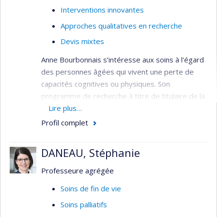
Interventions innovantes
Approches qualitatives en recherche
Devis mixtes
Anne Bourbonnais s’intéresse aux soins à l'égard
des personnes âgées qui vivent une perte de
capacités cognitives ou physiques. Son
programme de recherche à titre de titulaire de la
Chaire de recherche en soins infirmiers à la
Lire plus…
personne âgée et à la famille et de la Chaire de
Profil complet
recherche du Canada sur les soins aux personnes
âgées porte sur l'amélioration du bien-être et de
DANEAU, Stéphanie
la qualité de vie des personnes âgées vivant avec
un trouble neurocognitif majeur et de leurs
Professeure agrégée
personnes proches aidantes. Plus
Soins de fin de vie
spécifiquement, ses travaux visent à mieux
Soins palliatifs
comprendre l’expérience et les comportements
de ces personnes âgées et à développer des