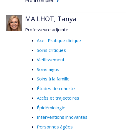
Profil complet
individuelles ou de groupe qui s'adressent à
ces aidants,
MAILHOT, Tanya
l'utilisation des services communautaires
par les aidants familiaux et les besoins non
Professeure adjointe
comblés de services communautaires chez
Axe : Pratique clinique
les personnes âgées de 75 ans et plus.
Soins critiques
aidants naturels et soutien social
Vieillissement
Soins aigus
Soins à la famille
Études de cohorte
Accès et trajectoires
Épidémiologie
Interventions innovantes
Personnes âgées