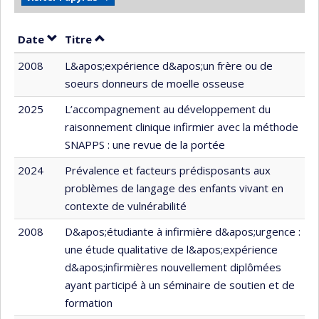
Trier par date en ordre décroissant
Trier par titre en ordre décroissant
Date
Titre
2008
L&apos;expérience d&apos;un frère ou de
soeurs donneurs de moelle osseuse
2025
L’accompagnement au développement du
raisonnement clinique infirmier avec la méthode
SNAPPS : une revue de la portée
2024
Prévalence et facteurs prédisposants aux
problèmes de langage des enfants vivant en
contexte de vulnérabilité
2008
D&apos;étudiante à infirmière d&apos;urgence :
une étude qualitative de l&apos;expérience
d&apos;infirmières nouvellement diplômées
ayant participé à un séminaire de soutien et de
formation