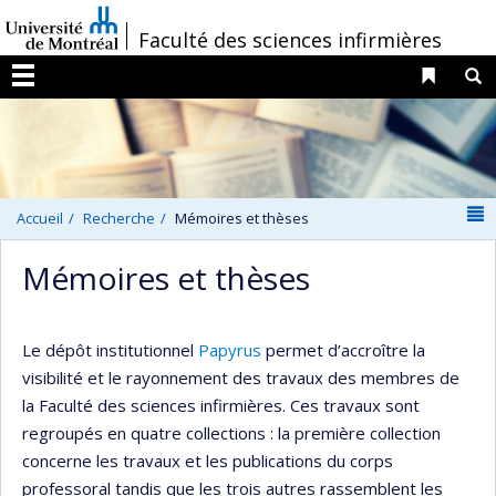
Passer
/
Faculté des sciences infirmières
au
contenu
Liens 
R
Menu
N
Accueil
Recherche
Mémoires et thèses
Mémoires et thèses
Le dépôt institutionnel
Papyrus
permet d’accroître la
visibilité et le rayonnement des travaux des membres de
la Faculté des sciences infirmières. Ces travaux sont
regroupés en quatre collections : la première collection
concerne les travaux et les publications du corps
professoral tandis que les trois autres rassemblent les