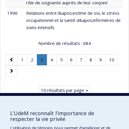
rôle de soignante auprès de leur conjoint
1996
Relations entre l&apos;estime de soi, le stress
occupationnel et la santé d&apos;infirmières de
soins intensifs
Nombre de résultats :
684
Page
Page
Page
Page
.
Page
Page
Page
Page
Page
Page
Page
1
2
3
4
5
6
7
8
9
10
précédente
Page
Page
courante.
suivante
10 résultats par page
L’UdeM reconnaît l’importance de
respecter la vie privée
Faculté des sciences infirmières
L’utilisation de témoins nous permet d’améliorer et de