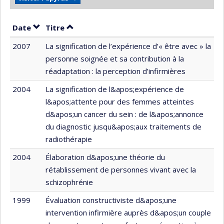
Trier par date en ordre décroissant
Trier par titre en ordre décroissant
Date
Titre
2007
La signification de l’expérience d’« être avec » la
personne soignée et sa contribution à la
réadaptation : la perception d’infirmières
2004
La signification de l&apos;expérience de
l&apos;attente pour des femmes atteintes
d&apos;un cancer du sein : de l&apos;annonce
du diagnostic jusqu&apos;aux traitements de
radiothérapie
2004
Élaboration d&apos;une théorie du
rétablissement de personnes vivant avec la
schizophrénie
1999
Évaluation constructiviste d&apos;une
intervention infirmière auprès d&apos;un couple