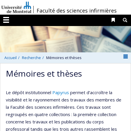
Passer
/
Faculté des sciences infirmières
au
contenu
Liens 
R
Menu
N
Accueil
Recherche
Mémoires et thèses
Mémoires et thèses
Le dépôt institutionnel
Papyrus
permet d’accroître la
visibilité et le rayonnement des travaux des membres de
la Faculté des sciences infirmières. Ces travaux sont
regroupés en quatre collections : la première collection
concerne les travaux et les publications du corps
professoral tandis que les trois autres rassemblent les