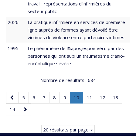
travail : représentations d’infirmières du
secteur public
2026
La pratique infirmière en services de première
ligne auprès de femmes ayant dévoilé être
victimes de violence entre partenaires intimes
1995
Le phénomène de l&apos;espoir vécu par des
personnes qui ont subi un traumatisme cranio-
encéphalique sévère
Nombre de résultats :
684
Page
Page
Page
Page
Page
Page
Page
.
Page
Page
Page
5
6
7
8
9
10
11
12
13
précédente
Page
Page
Page
14
courante.
suivante
20 résultats par page