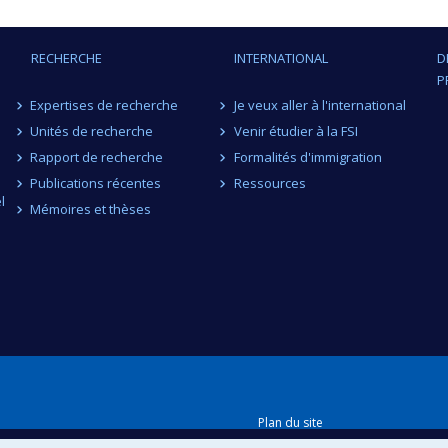
RECHERCHE
INTERNATIONAL
D
P
Expertises de recherche
Je veux aller à l'international
Unités de recherche
Venir étudier à la FSI
Rapport de recherche
Formalités d'immigration
Publications récentes
Ressources
l
Mémoires et thèses
Plan du site