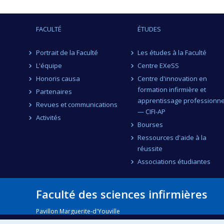
FACULTÉ
ÉTUDES
Portrait de la Faculté
Les études à la Faculté
L'équipe
Centre EXeSS
Honoris causa
Centre d'innovation en
formation infirmière et
Partenaires
apprentissage professionne
Revues et communications
— CIFI-AP
Activités
Bourses
Ressources d'aide à la
réussite
Associations étudiantes
Faculté des sciences infirmières
Pavillon Marguerite-d'Youville
2375, chemin de la Côte-Sainte-Catherine