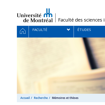
Passer
au
contenu
/
Faculté des sciences 
Navigation
ACCUEIL
FACULTÉ
ÉTUDES
principale
Accueil
Recherche
Mémoires et thèses