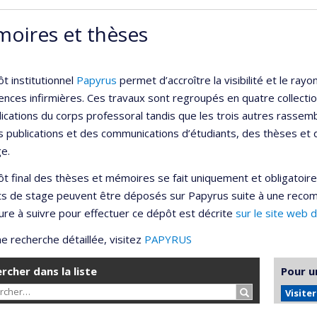
oires et thèses
t institutionnel
Papyrus
permet d’accroître la visibilité et le r
ences infirmières. Ces travaux sont regroupés en quatre collection
lications du corps professoral tandis que les trois autres rassemb
s publications et des communications d’étudiants, des thèses et
e.
t final des thèses et mémoires se fait uniquement et obligatoir
ts de stage peuvent être déposés sur Papyrus suite à une reco
re à suivre pour effectuer ce dépôt est décrite
sur le site web 
e recherche détaillée, visitez
PAPYRUS
rcher dans la liste
Pour u
Rechercher…
Visite