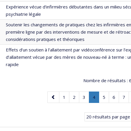
Expérience vécue d’infirmières débutantes dans un milieu sécu
psychiatrie légale
Soutenir les changements de pratiques chez les infirmières en
première ligne par des interventions de mesure et de rétroact
considérations pratiques et théoriques
Effets d’un soutien à l’allaitement par vidéoconférence sur l’e
d’allaitement vécue par des mères de nouveau-né à terme : u
rapide
Nombre de résultats :
6
Page
Page
Page
Page
Page
.
Page
Page
Pag
1
2
3
4
5
6
7
précédente
Page
courante.
20 résultats par page