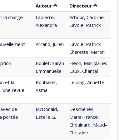
Trier par auteur en ordre croissant
par contributeur en
Auteur
Directeur
t la charge
Lapierre,
Arbour, Caroline;
Alexandra
Lavoie, Patrick
nouvellement
Arcand, Julien
Lavoie, Patrick;
Charette, Martin
eption
Boulet, Sarah-
Héon, Marjolaine;
Emmanuelle
Caux, Chantal
n et la
Boubaker,
Leibing, Annette
 : une revue
Asma
 avec de
McDonald,
Deschênes,
la portée
Estelle G.
Marie-France;
Chouinard, Maud-
Christine