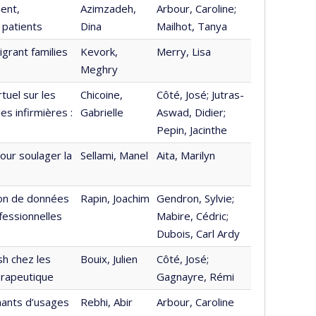
ent,
Azimzadeh,
Arbour, Caroline;
 patients
Dina
Mailhot, Tanya
grant families
Kevork,
Merry, Lisa
Meghry
tuel sur les
Chicoine,
Côté, José; Jutras-
 infirmières :
Gabrielle
Aswad, Didier;
Pepin, Jacinthe
pour soulager la
Sellami, Manel
Aita, Marilyn
ion de données
Rapin, Joachim
Gendron, Sylvie;
fessionnelles
Mabire, Cédric;
Dubois, Carl Ardy
sh chez les
Bouix, Julien
Côté, José;
érapeutique
Gagnayre, Rémi
nants d’usages
Rebhi, Abir
Arbour, Caroline