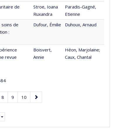
ritaire de
Stroe, Ioana
Paradis-Gagné,
Ruxandra
Etienne
 soins de
Dufour, Émilie
Duhoux, Arnaud
ion :
xpérience
Boisvert,
Héon, Marjolaine;
ne revue
Annie
Caux, Chantal
84
e
Page
Page
Page
Page
8
9
10
suivante