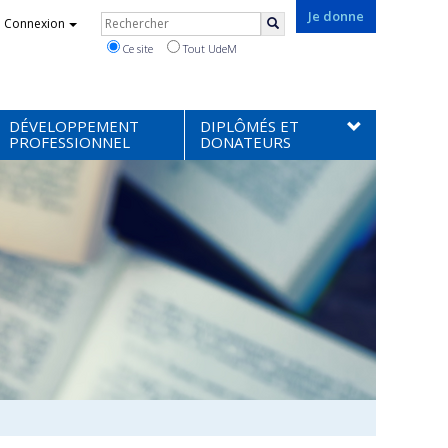
Rechercher
Je donne
Connexion
Rechercher
Ce site
Tout UdeM
DÉVELOPPEMENT
DIPLÔMÉS ET
PROFESSIONNEL
DONATEURS