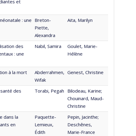
diantes et
néonatale : une
Breton-
Aita, Marilyn
Piette,
Alexandra
lisation des
Nabil, Samira
Goulet, Marie-
entaux : une
Hélène
tion à la mort
Abderrahmen,
Genest, Christine
Wifak
 santé des
Torabi, Pegah
Bilodeau, Karine;
Chouinard, Maud-
Christine
e dans la
Paquette-
Pepin, Jacinthe;
iants en
Lemieux,
Deschênes,
Édith
Marie-France