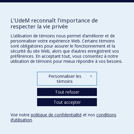
2021
Développement, mise à l’essai et évaluation
d’une formation en ligne destinée aux
infirmières débutantes sur les soins aux grands
L’UdeM reconnaît l’importance de
respecter la vie privée
brûlés pédiatriques
L’utilisation de témoins nous permet d’améliorer et de
2021
L’exercice du leadership clinique infirmier dans
personnaliser votre expérience Web. Certains témoins
des unités de soins hospitaliers : une étude de
sont obligatoires pour assurer le fonctionnement et la
sécurité du site Web, alors que d’autres enregistrent vos
cas multiples
préférences. En acceptant tout, vous consentez à notre
utilisation de témoins pour mieux répondre à vos besoins.
2021
Éléments contraignants et facilitants les
interventions éducatives d’infirmières œuvrant
Personnaliser les
>
en soins ambulatoires d’un centre hospitalier
témoins
universitaire pédiatrique
Tout refuser
2021
Perspectives croisées de la transition d’un
Tout accepter
centre hospitalier pédiatrique à un centre
hospitalier pour adultes pour de jeunes patients
Voir notre
politique de confidentialité
et nos
conditions
ayant eu une transplantation hépatique
d’utilisation
.
2021
Communautés de pratique