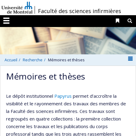
Passer
/
Faculté des sciences infirmières
au
contenu
Liens 
R
Menu
N
Accueil
Recherche
Mémoires et thèses
Mémoires et thèses
Le dépôt institutionnel
Papyrus
permet d’accroître la
visibilité et le rayonnement des travaux des membres de
la Faculté des sciences infirmières. Ces travaux sont
regroupés en quatre collections : la première collection
concerne les travaux et les publications du corps
professoral tandis que les trois autres rassemblent les