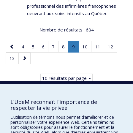
professionnel des infirmières francophones
oeuvrant aux soins intensifs au Québec
Nombre de résultats :
684
Page
Page
Page
Page
Page
Page
Page
.
Page
Page
Page
4
5
6
7
8
9
10
11
12
précédente
Page
Page
Page
13
courante.
suivante
10 résultats par page
L’UdeM reconnaît l’importance de
respecter la vie privée
Faculté des sciences infirmières
L’utilisation de témoins nous permet d’améliorer et de
Pavillon Marguerite-d'Youville
personnaliser votre expérience Web. Certains témoins
2375, chemin de la Côte-Sainte-Catherine
sont obligatoires pour assurer le fonctionnement et la
sécurité du site Web, alors que d’autres enregistrent vos
Montréal (Québec) H3T 1A8