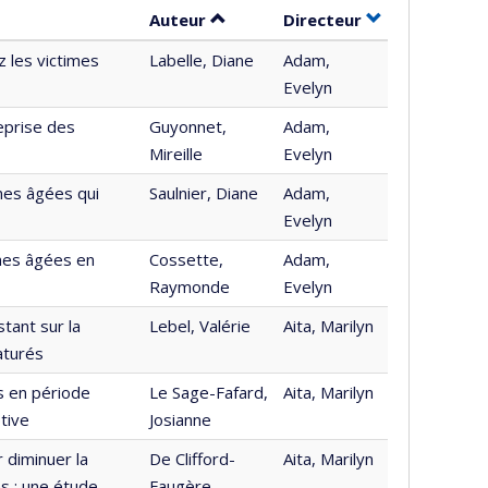
Trier par auteur en ordre croissa
par contribute
Auteur
Directeur
z les victimes
Labelle, Diane
Adam,
Evelyn
reprise des
Guyonnet,
Adam,
Mireille
Evelyn
nes âgées qui
Saulnier, Diane
Adam,
Evelyn
nnes âgées en
Cossette,
Adam,
Raymonde
Evelyn
stant sur la
Lebel, Valérie
Aita, Marilyn
aturés
s en période
Le Sage-Fafard,
Aita, Marilyn
tive
Josianne
r diminuer la
De Clifford-
Aita, Marilyn
s : une étude
Faugère,