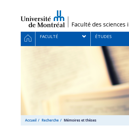
Passer
au
contenu
/
Faculté des sciences 
Navigation
ACCUEIL
FACULTÉ
ÉTUDES
principale
Accueil
Recherche
Mémoires et thèses