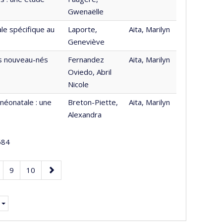
Gwenaëlle
ale spécifique au
Laporte,
Aita, Marilyn
Geneviève
des nouveau-nés
Fernandez
Aita, Marilyn
Oviedo, Abril
Nicole
néonatale : une
Breton-Piette,
Aita, Marilyn
Alexandra
84
age
Page
Page
Page
9
10
suivante