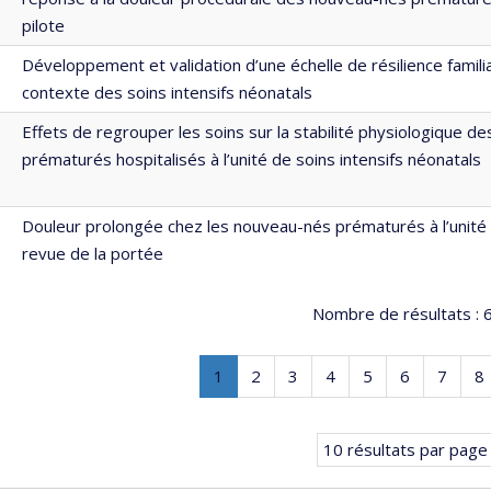
pilote
Développement et validation d’une échelle de résilience famili
contexte des soins intensifs néonatals
Effets de regrouper les soins sur la stabilité physiologique 
prématurés hospitalisés à l’unité de soins intensifs néonatals
Douleur prolongée chez les nouveau-nés prématurés à l’unité 
revue de la portée
Nombre de résultats :
6
Page
.
Page
Page
Page
Page
Page
Page
P
1
2
3
4
5
6
7
8
Page
courante.
10 résultats par page