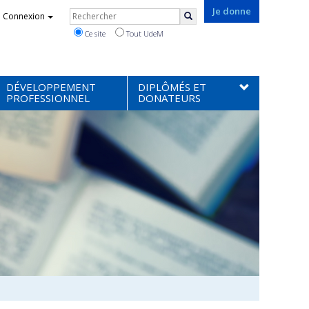
Rechercher
Je donne
Connexion
Rechercher
Ce site
Tout UdeM
DÉVELOPPEMENT
DIPLÔMÉS ET
PROFESSIONNEL
DONATEURS