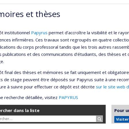
oires et thèses
t institutionnel
Papyrus
permet d’accroître la visibilité et le r
ences infirmières. Ces travaux sont regroupés en quatre collection
lications du corps professoral tandis que les trois autres rassemb
s publications et des communications d’étudiants, des thèses et
e.
t final des thèses et mémoires se fait uniquement et obligatoir
ts de stage peuvent être déposés sur Papyrus suite à une reco
re à suivre pour effectuer ce dépôt est décrite
sur le site web 
e recherche détaillée, visitez
PAPYRUS
rcher dans la liste
Pour u
Rechercher…
Visite