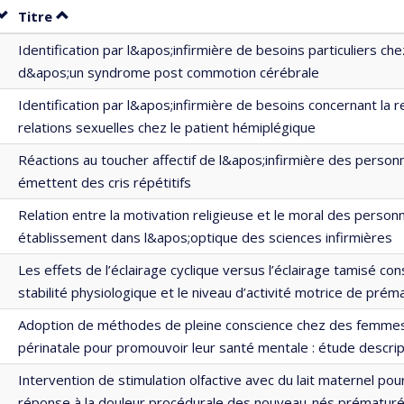
Trier par date en ordre croissant
Trier par titre en ordre croissant
Titre
Identification par l&apos;infirmière de besoins particuliers che
d&apos;un syndrome post commotion cérébrale
Identification par l&apos;infirmière de besoins concernant la 
relations sexuelles chez le patient hémiplégique
Réactions au toucher affectif de l&apos;infirmière des person
émettent des cris répétitifs
Relation entre la motivation religieuse et le moral des perso
établissement dans l&apos;optique des sciences infirmières
Les effets de l’éclairage cyclique versus l’éclairage tamisé con
stabilité physiologique et le niveau d’activité motrice de prém
Adoption de méthodes de pleine conscience chez des femme
périnatale pour promouvoir leur santé mentale : étude descrip
Intervention de stimulation olfactive avec du lait maternel pou
réponse à la douleur procédurale des nouveau-nés prématuré