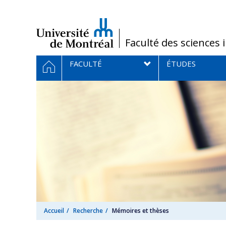
Passer
au
contenu
/
Faculté des sciences 
Navigation
ACCUEIL
FACULTÉ
ÉTUDES
principale
Accueil
Recherche
Mémoires et thèses