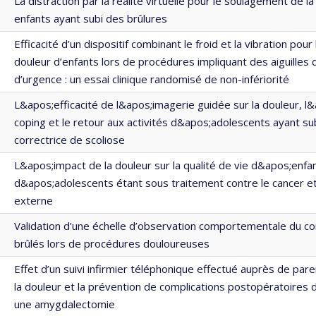
La distraction par la réalité virtuelle pour le soulagement de l
enfants ayant subi des brûlures
Efficacité d’un dispositif combinant le froid et la vibration pour
douleur d’enfants lors de procédures impliquant des aiguilles 
d’urgence : un essai clinique randomisé de non-infériorité
L&apos;efficacité de l&apos;imagerie guidée sur la douleur, l&
coping et le retour aux activités d&apos;adolescents ayant sub
correctrice de scoliose
L&apos;impact de la douleur sur la qualité de vie d&apos;enfa
d&apos;adolescents étant sous traitement contre le cancer et
externe
Validation d’une échelle d’observation comportementale du co
brûlés lors de procédures douloureuses
Effet d’un suivi infirmier téléphonique effectué auprès de pare
la douleur et la prévention de complications postopératoires d
une amygdalectomie