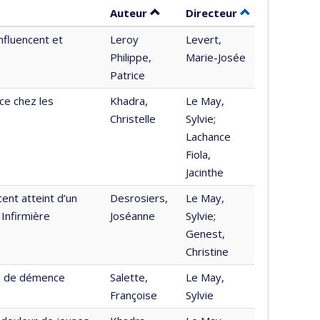
Trier par auteur en ordre décro
par contribute
Auteur
Directeur
nfluencent et
Leroy
Levert,
Philippe,
Marie-Josée
Patrice
ce chez les
Khadra,
Le May,
Christelle
Sylvie;
Lachance
Fiola,
Jacinthe
ent atteint d’un
Desrosiers,
Le May,
 Infirmière
Joséanne
Sylvie;
Genest,
Christine
te de démence
Salette,
Le May,
Françoise
Sylvie