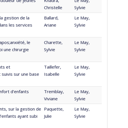
a douleur de jeunes
Khadra,
Le May,
Christelle
Sylvie
 la gestion de la
Ballard,
Le May,
dans les services
Ariane
Sylvie
apos;anxiété, le
Charette,
Le May,
i une chirurgie
Sylvie
Sylvie
nts et
Taillefer,
Le May,
 suivis sur une base
Isabelle
Sylvie
nfort d’enfants
Tremblay,
Le May,
Viviane
Sylvie
nts, sur la gestion de
Paquette,
Le May,
’enfants ayant subi
Julie
Sylvie