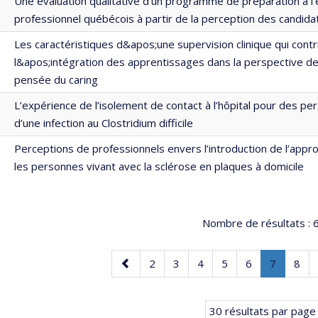
Une évaluation qualitative d’un programme de préparation à 
professionnel québécois à partir de la perception des candida
Les caractéristiques d&apos;une supervision clinique qui contr
l&apos;intégration des apprentissages dans la perspective d
pensée du caring
L’expérience de l’isolement de contact à l’hôpital pour des p
d’une infection au Clostridium difficile
Perceptions de professionnels envers l’introduction de l’appro
les personnes vivant avec la sclérose en plaques à domicile
Nombre de résultats :
6
Page
Page
Page
Page
Page
Page
Page
.
Pag
2
3
4
5
6
7
8
précédente
Page
courante
30 résultats par page