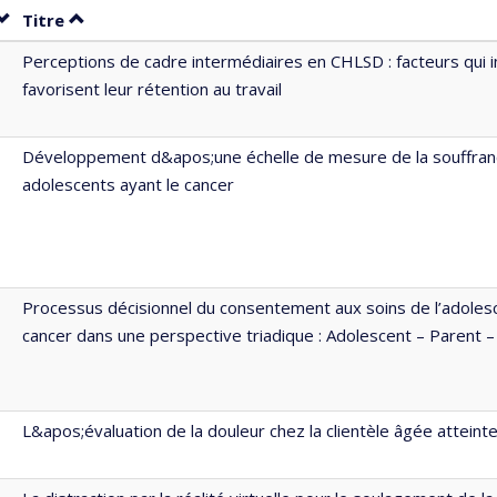
Trier par date en ordre décroissant
Trier par titre en ordre décroissant
Titre
Perceptions de cadre intermédiaires en CHLSD : facteurs qui i
favorisent leur rétention au travail
Développement d&apos;une échelle de mesure de la souffran
adolescents ayant le cancer
Processus décisionnel du consentement aux soins de l’adolesc
cancer dans une perspective triadique : Adolescent – Parent –
L&apos;évaluation de la douleur chez la clientèle âgée attein