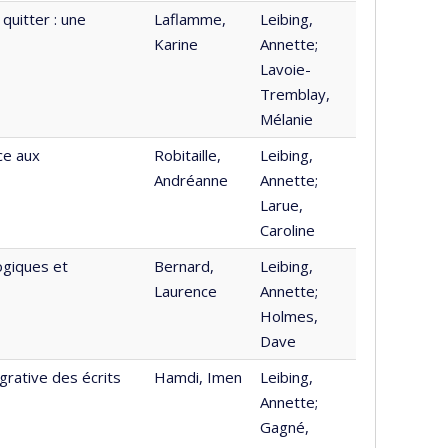
 quitter : une
Laflamme,
Leibing,
Karine
Annette;
Lavoie-
Tremblay,
Mélanie
ce aux
Robitaille,
Leibing,
Andréanne
Annette;
Larue,
Caroline
logiques et
Bernard,
Leibing,
Laurence
Annette;
Holmes,
Dave
grative des écrits
Hamdi, Imen
Leibing,
Annette;
Gagné,