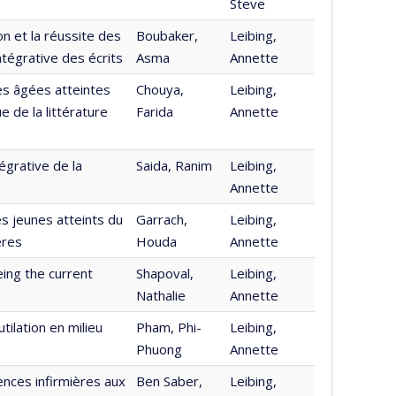
Steve
on et la réussite des
Boubaker,
Leibing,
ntégrative des écrits
Asma
Annette
es âgées atteintes
Chouya,
Leibing,
 de la littérature
Farida
Annette
égrative de la
Saida, Ranim
Leibing,
Annette
es jeunes atteints du
Garrach,
Leibing,
ères
Houda
Annette
ing the current
Shapoval,
Leibing,
Nathalie
Annette
ilation en milieu
Pham, Phi-
Leibing,
Phuong
Annette
ences infirmières aux
Ben Saber,
Leibing,