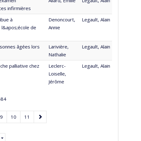
l’examen
Allard, Émilie
Legault, Alain
tes infirmières
ibue à
Denoncourt,
Legault, Alain
e l&apos;école de
Annie
ersonnes âgées lors
Larivière,
Legault, Alain
Nathalie
che palliative chez
Leclerc-
Legault, Alain
Loiselle,
Jérôme
84
e
Page
Page
Page
Page
9
10
11
suivante
.