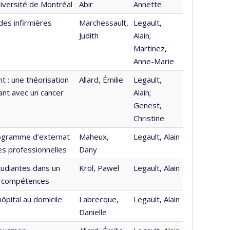
niversité de Montréal
Abir
Annette
des infirmières
Marchessault,
Legault,
Judith
Alain;
Martinez,
Anne-Marie
t : une théorisation
Allard, Émilie
Legault,
ant avec un cancer
Alain;
Genest,
Christine
programme d’externat
Maheux,
Legault, Alain
es professionnelles
Dany
tudiantes dans un
Krol, Pawel
Legault, Alain
ar compétences
ôpital au domicile
Labrecque,
Legault, Alain
Danielle