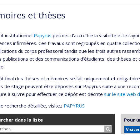
oires et thèses
t institutionnel
Papyrus
permet d’accroître la visibilité et le r
ences infirmières. Ces travaux sont regroupés en quatre collection
lications du corps professoral tandis que les trois autres rassemb
s publications et des communications d’étudiants, des thèses et
e.
t final des thèses et mémoires se fait uniquement et obligatoir
ts de stage peuvent être déposés sur Papyrus suite à une reco
re à suivre pour effectuer ce dépôt est décrite
sur le site web 
e recherche détaillée, visitez
PAPYRUS
rcher dans la liste
Pour u
Rechercher…
Visite