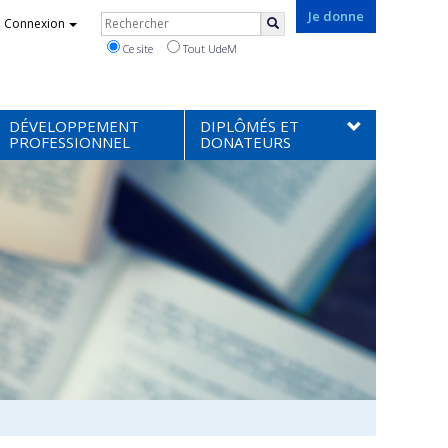
Rechercher
Je donne
Connexion
Rechercher
Ce site
Tout UdeM
DÉVELOPPEMENT
DIPLÔMÉS ET
PROFESSIONNEL
DONATEURS