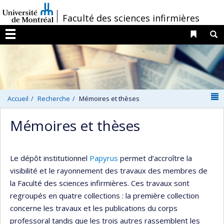
Passer
/
Faculté des sciences infirmières
au
contenu
Liens 
R
Menu
N
Accueil
Recherche
Mémoires et thèses
Mémoires et thèses
Le dépôt institutionnel
Papyrus
permet d’accroître la
visibilité et le rayonnement des travaux des membres de
la Faculté des sciences infirmières. Ces travaux sont
regroupés en quatre collections : la première collection
concerne les travaux et les publications du corps
professoral tandis que les trois autres rassemblent les