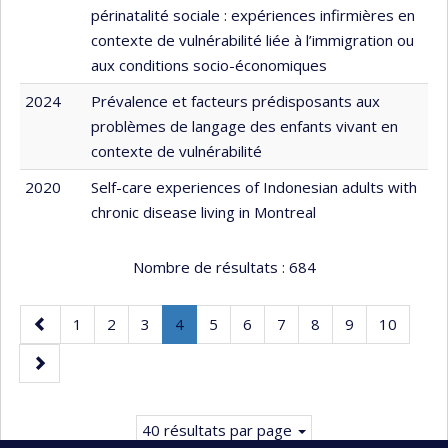
périnatalité sociale : expériences infirmières en
contexte de vulnérabilité liée à l’immigration ou
aux conditions socio-économiques
2024
Prévalence et facteurs prédisposants aux
problèmes de langage des enfants vivant en
contexte de vulnérabilité
2020
Self-care experiences of Indonesian adults with
chronic disease living in Montreal
Nombre de résultats :
684
Page
Page
Page
Page
Page
.
Page
Page
Page
Page
Page
Page
1
2
3
4
5
6
7
8
9
10
précédente
Page
Page
courante.
suivante
40 résultats par page