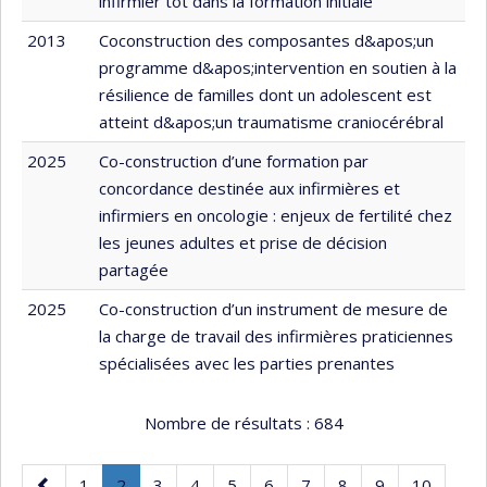
infirmier tôt dans la formation initiale
2013
Coconstruction des composantes d&apos;un
programme d&apos;intervention en soutien à la
résilience de familles dont un adolescent est
atteint d&apos;un traumatisme craniocérébral
2025
Co-construction d’une formation par
concordance destinée aux infirmières et
infirmiers en oncologie : enjeux de fertilité chez
les jeunes adultes et prise de décision
partagée
2025
Co-construction d’un instrument de mesure de
la charge de travail des infirmières praticiennes
spécialisées avec les parties prenantes
Nombre de résultats :
684
Page
Page
Page
.
Page
Page
Page
Page
Page
Page
Page
Page
1
2
3
4
5
6
7
8
9
10