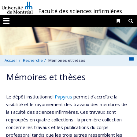
Passer
/
Faculté des sciences infirmières
au
contenu
Liens 
R
Menu
N
Accueil
Recherche
Mémoires et thèses
Mémoires et thèses
Le dépôt institutionnel
Papyrus
permet d’accroître la
visibilité et le rayonnement des travaux des membres de
la Faculté des sciences infirmières. Ces travaux sont
regroupés en quatre collections : la première collection
concerne les travaux et les publications du corps
professoral tandis que les trois autres rassemblent les