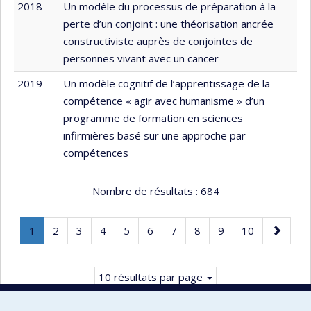
2018
Un modèle du processus de préparation à la
perte d’un conjoint : une théorisation ancrée
constructiviste auprès de conjointes de
personnes vivant avec un cancer
2019
Un modèle cognitif de l’apprentissage de la
compétence « agir avec humanisme » d’un
programme de formation en sciences
infirmières basé sur une approche par
compétences
Nombre de résultats :
684
Page
.
Page
Page
Page
Page
Page
Page
Page
Page
Page
Page
1
2
3
4
5
6
7
8
9
10
Page
suivante
courante.
10 résultats par page