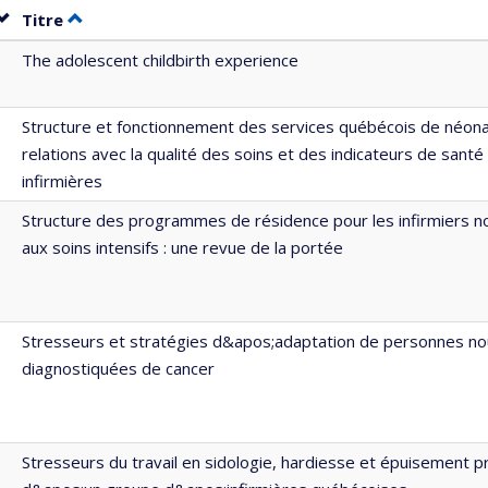
Trier par date en ordre décroissant
Trier par titre en ordre décroissant
Titre
The adolescent childbirth experience
Structure et fonctionnement des services québécois de néonat
relations avec la qualité des soins et des indicateurs de santé 
infirmières
Structure des programmes de résidence pour les infirmiers 
aux soins intensifs : une revue de la portée
Stresseurs et stratégies d&apos;adaptation de personnes n
diagnostiquées de cancer
Stresseurs du travail en sidologie, hardiesse et épuisement p