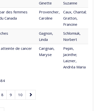
Ginette
Suzanne
e par des femmes
Provencher,
Caux, Chantal;
 du Canada
Caroline
Gratton,
Francine
roches
Gagnon,
Schlomiuk,
Linda
Norbert
 atteinte de cancer
Carignan,
Pepin,
Maryse
Jacinthe;
Laizner,
Andréa Maria
84
e
Page
Page
Page
Page
8
9
10
suivante