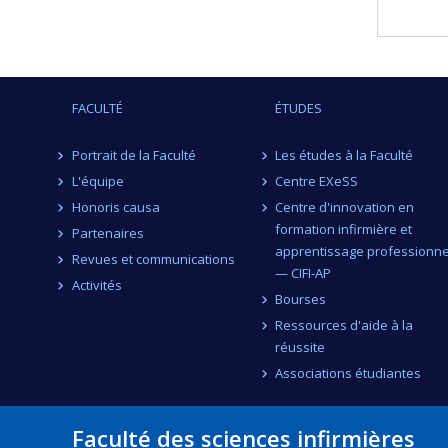
FACULTÉ
ÉTUDES
Portrait de la Faculté
Les études à la Faculté
L'équipe
Centre EXeSS
Honoris causa
Centre d'innovation en
formation infirmière et
Partenaires
apprentissage professionne
Revues et communications
— CIFI-AP
Activités
Bourses
Ressources d'aide à la
réussite
Associations étudiantes
Faculté des sciences infirmières