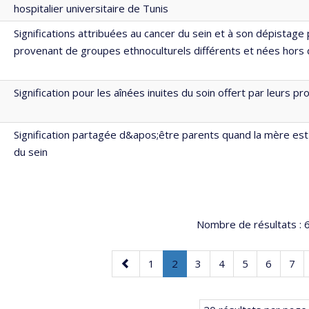
hospitalier universitaire de Tunis
Significations attribuées au cancer du sein et à son dépistag
provenant de groupes ethnoculturels différents et nées hors
Signification pour les aînées inuites du soin offert par leurs p
Signification partagée d&apos;être parents quand la mère est
du sein
Nombre de résultats :
6
Page
Page
Page
.
Page
Page
Page
Page
Pag
1
2
3
4
5
6
7
précédente
Page
courante.