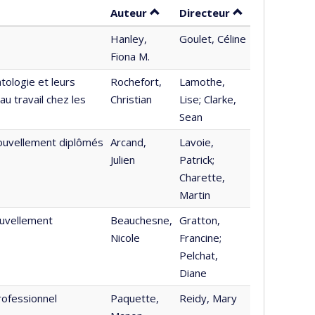
Trier par auteur en ordre décr
par contributeu
Auteur
Directeur
Hanley,
Goulet, Céline
Fiona M.
ologie et leurs
Rochefort,
Lamothe,
au travail chez les
Christian
Lise; Clarke,
Sean
nouvellement diplômés
Arcand,
Lavoie,
Julien
Patrick;
Charette,
Martin
ouvellement
Beauchesne,
Gratton,
Nicole
Francine;
Pelchat,
Diane
rofessionnel
Paquette,
Reidy, Mary