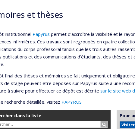
oires et thèses
t institutionnel
Papyrus
permet d’accroître la visibilité et le r
ences infirmières. Ces travaux sont regroupés en quatre collection
lications du corps professoral tandis que les trois autres rassemb
s publications et des communications d’étudiants, des thèses et
e.
t final des thèses et mémoires se fait uniquement et obligatoir
ts de stage peuvent être déposés sur Papyrus suite à une reco
re à suivre pour effectuer ce dépôt est décrite
sur le site web 
e recherche détaillée, visitez
PAPYRUS
rcher dans la liste
Pour u
Rechercher…
Visite