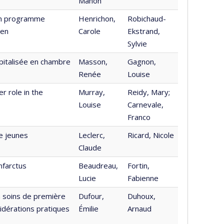
Manon
 un programme
Henrichon,
Robichaud-
ien
Carole
Ekstrand,
Sylvie
pitalisée en chambre
Masson,
Gagnon,
Renée
Louise
r role in the
Murray,
Reidy, Mary;
Louise
Carnevale,
Franco
de jeunes
Leclerc,
Ricard, Nicole
Claude
nfarctus
Beaudreau,
Fortin,
Lucie
Fabienne
n soins de première
Dufour,
Duhoux,
sidérations pratiques
Émilie
Arnaud