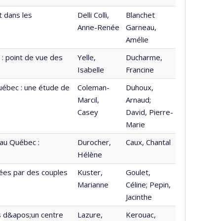
t dans les
Delli Colli,
Blanchet
Anne-Renée
Garneau,
Amélie
 : point de vue des
Yelle,
Ducharme,
Isabelle
Francine
Québec : une étude de
Coleman-
Duhoux,
Marcil,
Arnaud;
Casey
David, Pierre-
Marie
 au Québec :
Durocher,
Caux, Chantal
Hélène
mées par des couples
Kuster,
Goulet,
Marianne
Céline; Pepin,
Jacinthe
rs d&apos;un centre
Lazure,
Kerouac,