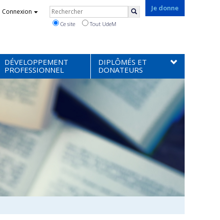
Rechercher
Je donne
Connexion
Rechercher
Ce site
Tout UdeM
DÉVELOPPEMENT
DIPLÔMÉS ET
PROFESSIONNEL
DONATEURS