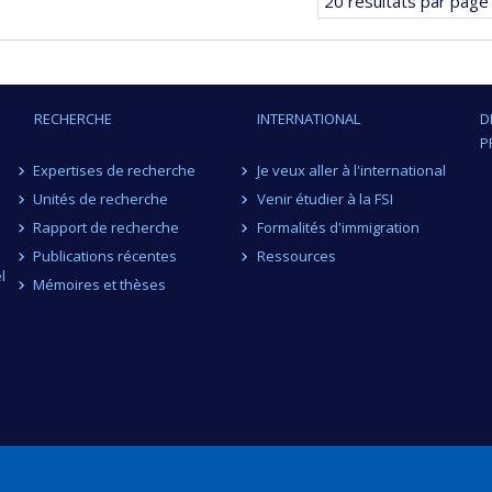
20 résultats par page
RECHERCHE
INTERNATIONAL
D
P
Expertises de recherche
Je veux aller à l'international
Unités de recherche
Venir étudier à la FSI
Rapport de recherche
Formalités d'immigration
Publications récentes
Ressources
l
Mémoires et thèses