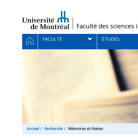
Passer
au
contenu
/
Faculté des sciences 
Navigation
ACCUEIL
FACULTÉ
ÉTUDES
principale
Accueil
Recherche
Mémoires et thèses