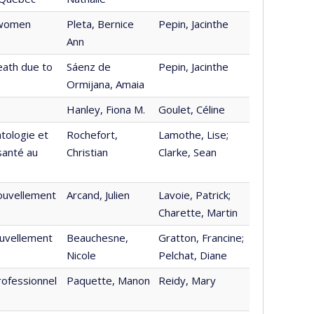
 women
Pleta, Bernice
Pepin, Jacinthe
Ann
eath due to
Sáenz de
Pepin, Jacinthe
Ormijana, Amaia
Hanley, Fiona M.
Goulet, Céline
tologie et
Rochefort,
Lamothe, Lise;
 santé au
Christian
Clarke, Sean
nouvellement
Arcand, Julien
Lavoie, Patrick;
Charette, Martin
ouvellement
Beauchesne,
Gratton, Francine;
Nicole
Pelchat, Diane
rofessionnel
Paquette, Manon
Reidy, Mary