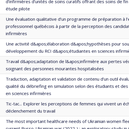
d’infirmières d’unités de soins curatifs offrant des soins de fin
étude pilote
Une évaluation qualitative d’un programme de préparation à 
professionnel québécois à partir de la perception des candida
infirmières
Une activité d&apos;élaboration d&apos;hypothèses pour sout
développement du RCI d&apos;étudiantes en sciences infirmi
Travail d&apos;adaptation de l&apos;infirmière aux pertes vé
soignant des personnes mourantes hospitalisées
Traduction, adaptation et validation de contenu d’un outil évalu
qualité du débriefing en simulation selon des étudiants et des
en sciences infirmières
Tic-tac... Explorer les perceptions de femmes qui vivent un éc
déclenchement du travail
The most important healthcare needs of Ukrainian women fle
current Russo-Ukrainian war (2022-) : an exploratory study i