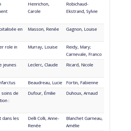
n
Henrichon,
Robichaud-
ment
Carole
Ekstrand, Sylvie
italisée en
Masson, Renée
Gagnon, Louise
r role in
Murray, Louise
Reidy, Mary;
Carnevale, Franco
de jeunes
Leclerc, Claude
Ricard, Nicole
nfarctus
Beaudreau, Lucie
Fortin, Fabienne
 soins de
Dufour, Émilie
Duhoux, Arnaud
ion :
t dans les
Delli Colli, Anne-
Blanchet Garneau,
Renée
Amélie