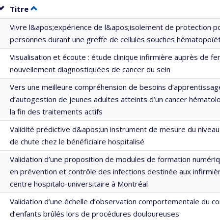
Trier par date en ordre décroissant
Trier par titre en ordre décroissant
Titre
Vivre l&apos;expérience de l&apos;isolement de protection p
personnes durant une greffe de cellules souches hématopoïé
Visualisation et écoute : étude clinique infirmière auprès de 
nouvellement diagnostiquées de cancer du sein
Vers une meilleure compréhension de besoins d’apprentissag
d’autogestion de jeunes adultes atteints d’un cancer hématol
la fin des traitements actifs
Validité prédictive d&apos;un instrument de mesure du niveau
de chute chez le bénéficiaire hospitalisé
Validation d’une proposition de modules de formation numéri
en prévention et contrôle des infections destinée aux infirmi
centre hospitalo-universitaire à Montréal
Validation d’une échelle d’observation comportementale du co
d’enfants brûlés lors de procédures douloureuses