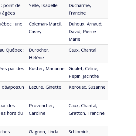
 : point de
Yelle, Isabelle
Ducharme,
s âgées
Francine
uébec : une
Coleman-Marcil,
Duhoux, Arnaud;
Casey
David, Pierre-
Marie
 au Québec :
Durocher,
Caux, Chantal
Hélène
mées par des
Kuster, Marianne
Goulet, Céline;
Pepin, Jacinthe
rs d&apos;un
Lazure, Ginette
Kerouac, Suzanne
 par des
Provencher,
Caux, Chantal;
ées hors du
Caroline
Gratton, Francine
roches
Gagnon, Linda
Schlomiuk,