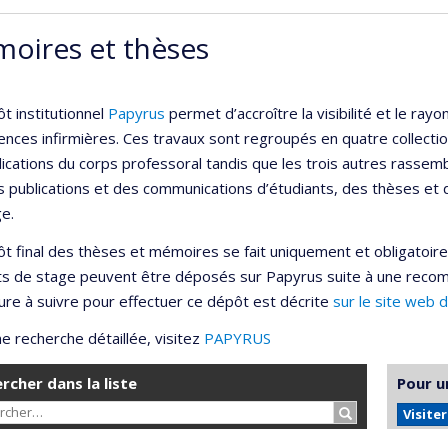
oires et thèses
t institutionnel
Papyrus
permet d’accroître la visibilité et le r
ences infirmières. Ces travaux sont regroupés en quatre collection
lications du corps professoral tandis que les trois autres rassemb
s publications et des communications d’étudiants, des thèses et
e.
t final des thèses et mémoires se fait uniquement et obligatoir
ts de stage peuvent être déposés sur Papyrus suite à une reco
re à suivre pour effectuer ce dépôt est décrite
sur le site web 
e recherche détaillée, visitez
PAPYRUS
rcher dans la liste
Pour u
Rechercher…
Visite