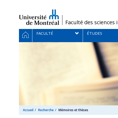
Passer
au
contenu
/
Faculté des sciences 
Navigation
ACCUEIL
FACULTÉ
ÉTUDES
principale
Accueil
Recherche
Mémoires et thèses