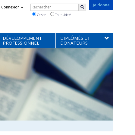
Rechercher
Je donne
Connexion
Rechercher
Ce site
Tout UdeM
DÉVELOPPEMENT
DIPLÔMÉS ET
PROFESSIONNEL
DONATEURS