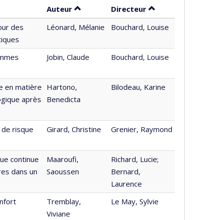
Trier par auteur en ordre décroissant
par contributeur e
Auteur
Directeur
our des
Léonard, Mélanie
Bouchard, Louise
tiques
femmes
Jobin, Claude
Bouchard, Louise
e en matière
Hartono,
Bilodeau, Karine
ogique après
Benedicta
 de risque
Girard, Christine
Grenier, Raymond
que continue
Maaroufi,
Richard, Lucie;
ères dans un
Saoussen
Bernard,
Laurence
nfort
Tremblay,
Le May, Sylvie
Viviane