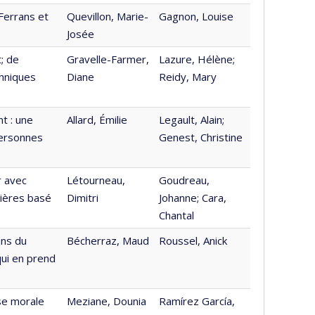
 Ferrans et
Quevillon, Marie-
Gagnon, Louise
Josée
; de
Gravelle-Farmer,
Lazure, Hélène;
chniques
Diane
Reidy, Mary
t : une
Allard, Émilie
Legault, Alain;
personnes
Genest, Christine
r avec
Létourneau,
Goudreau,
ières basé
Dimitri
Johanne; Cara,
Chantal
ons du
Bécherraz, Maud
Roussel, Anick
qui en prend
sse morale
Meziane, Dounia
Ramírez García,