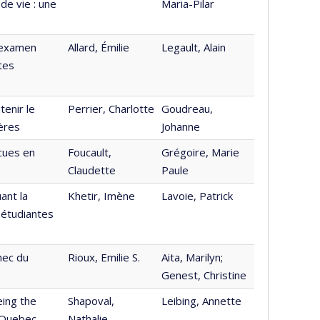
 de vie : une
Maria-Pilar
l’examen
Allard, Émilie
Legault, Alain
tes
enir le
Perrier, Charlotte
Goudreau,
ères
Johanne
cues en
Foucault,
Grégoire, Marie
Claudette
Paule
ant la
Khetir, Imène
Lavoie, Patrick
 étudiantes
hec du
Rioux, Emilie S.
Aita, Marilyn;
Genest, Christine
eing the
Shapoval,
Leibing, Annette
n Quebec
Nathalie