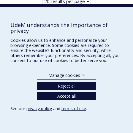
20 results per page
UdeM understands the importance of
privacy
Faculté des sciences infirmières
Cookies allow us to enhance and personalize your
Pavillon Marguerite-d'Youville
browsing experience. Some cookies are required to
2375, chemin de la Côte-Sainte-Catherine
ensure the website’s functionality and security, while
others remember your preferences. By accepting all, you
Montréal (Québec) H3T 1A8
consent to our use of cookies to better serve you.
Lien Google Maps
Nous joindre
Manage cookies
>
Plan du site
Reject all
Accessibilité
Accept all
See our
privacy policy
and
terms of use
.
Privacy
Terms of use
Cookie Settings