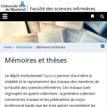
Passer
/
Faculté des sciences infirmières
au
contenu
Liens 
R
Menu
N
Home
Recherche
Mémoires et thèses
Mémoires et thèses
Le dépôt institutionnel
Papyrus
permet d’accroître la
visibilité et le rayonnement des travaux des membres de
la Faculté des sciences infirmières. Ces travaux sont
regroupés en quatre collections : la première collection
concerne les travaux et les publications du corps
professoral tandis que les trois autres rassemblent les