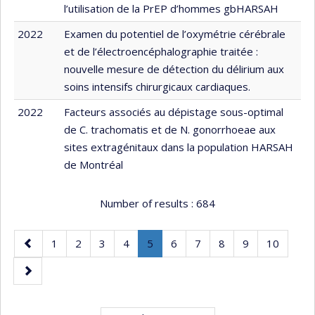
l’utilisation de la PrEP d’hommes gbHARSAH
2022
Examen du potentiel de l’oxymétrie cérébrale
et de l’électroencéphalographie traitée :
nouvelle mesure de détection du délirium aux
soins intensifs chirurgicaux cardiaques.
2022
Facteurs associés au dépistage sous-optimal
de C. trachomatis et de N. gonorrhoeae aux
sites extragénitaux dans la population HARSAH
de Montréal
Number of results :
684
Previous
Page
Page
Page
Page
Page
.
Page
Page
Page
Page
Page
1
2
3
4
5
6
7
8
9
10
page
Current
Next
page.
page