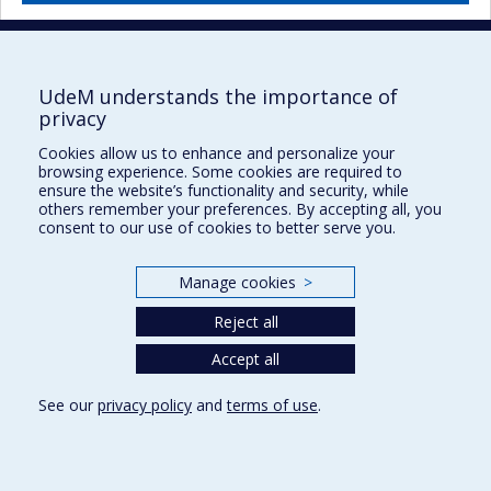
UdeM understands the importance of
privacy
Faculté des sciences infirmières
Cookies allow us to enhance and personalize your
Pavillon Marguerite-d'Youville
browsing experience. Some cookies are required to
2375, chemin de la Côte-Sainte-Catherine
ensure the website’s functionality and security, while
others remember your preferences. By accepting all, you
Montréal (Québec) H3T 1A8
consent to our use of cookies to better serve you.
Lien Google Maps
Nous joindre
Manage cookies
>
Plan du site
Reject all
Accessibilité
Accept all
See our
privacy policy
and
terms of use
.
Privacy
Terms of use
Cookie Settings