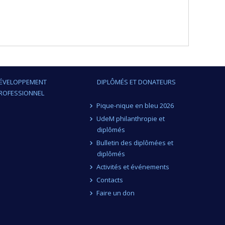
ÉVELOPPEMENT
DIPLÔMÉS ET DONATEURS
ROFESSIONNEL
Pique-nique en bleu 2026
UdeM philanthropie et
diplômés
Bulletin des diplômées et
diplômés
Activités et événements
Contacts
Faire un don