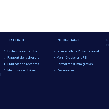
RECHERCHE
INTERNATIONAL
D
P
Unités de recherche
Je veux aller à l'international
Rapport de recherche
Venir étudier à la FSI
Publications récentes
Formalités d'immigration
Mémoires et thèses
Ressources
l