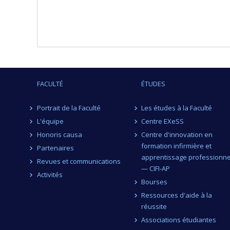
FACULTÉ
ÉTUDES
Portrait de la Faculté
Les études à la Faculté
L'équipe
Centre EXeSS
Honoris causa
Centre d'innovation en
formation infirmière et
Partenaires
apprentissage professionne
Revues et communications
— CIFI-AP
Activités
Bourses
Ressources d'aide à la
réussite
Associations étudiantes