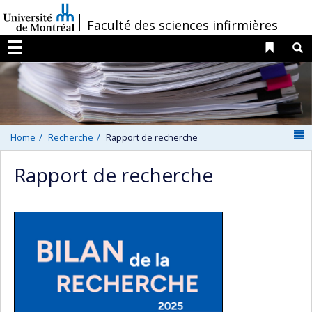
Passer
/
Faculté des sciences infirmières
au
contenu
Liens 
R
Menu
N
Home
Recherche
Rapport de recherche
Rapport de recherche