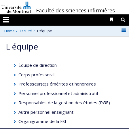
Passer
/
Faculté des sciences infirmières
au
contenu
Liens 
R
Menu
N
Home
Faculté
L'équipe
L'équipe
Équipe de direction
Corps professoral
Professeur(e)s émérites et honoraires
Personnel professionnel et administratif
Responsables de la gestion des études (RGE)
Autre personnel enseignant
Organigramme de la FSI