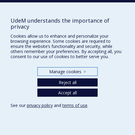
UdeM understands the importance of
privacy
Faculté des sciences infirmières
Cookies allow us to enhance and personalize your
Pavillon Marguerite-d'Youville
browsing experience. Some cookies are required to
2375, chemin de la Côte-Sainte-Catherine
ensure the website’s functionality and security, while
Montréal (Québec) H3T 1A8
others remember your preferences. By accepting all, you
consent to our use of cookies to better serve you.
Lien Google Maps
Nous joindre
Manage cookies
>
Plan du site
Reject all
Accessibilité
Accept all
See our
privacy policy
and
terms of use
.
Privacy
Terms of use
Cookie Settings
Université de
Montréal