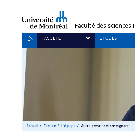
Passer
au
contenu
/
Faculté des sciences 
Navigation
ACCUEIL
FACULTÉ
ÉTUDES
principale
Accueil
Faculté
L'équipe
Autre personnel enseignant