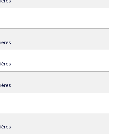
mières
al.ca
mières
mières
a
mières
ca
mières