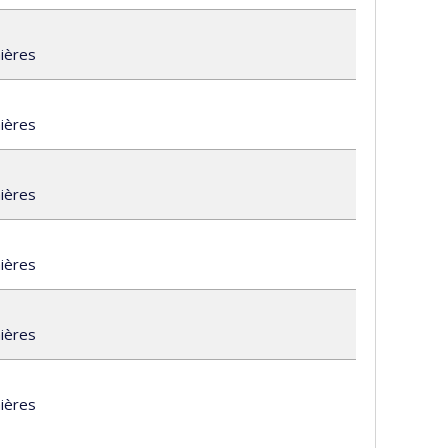
mières
mières
mières
mières
mières
a
mières