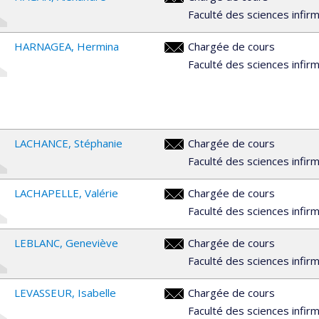
alexandre.hagan@umontreal.ca
Faculté des sciences infir
HARNAGEA
Hermina
Chargée de cours
hermina.harnagea@umontreal.c
Faculté des sciences infir
LACHANCE
Stéphanie
Chargée de cours
stephanie.lachance.1@umontrea
Faculté des sciences infir
LACHAPELLE
Valérie
Chargée de cours
valerie.lachapelle@umontreal.c
Faculté des sciences infir
LEBLANC
Geneviève
Chargée de cours
genevieve.leblanc.2@umontreal
Faculté des sciences infir
LEVASSEUR
Isabelle
Chargée de cours
isabelle.levasseur.1@umontreal
Faculté des sciences infir