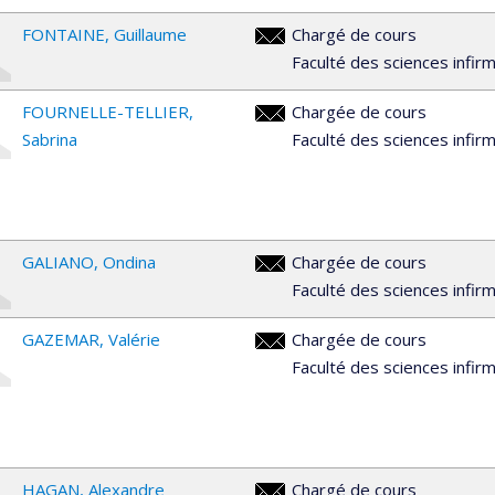
FONTAINE
Guillaume
Chargé de cours
guillaume.fontaine@umontreal.
Faculté des sciences infir
FOURNELLE-TELLIER
Chargée de cours
sabrina.fournelle-
Sabrina
Faculté des sciences infir
tellier@umontreal.ca
GALIANO
Ondina
Chargée de cours
ondina.galiano@umontreal.ca
Faculté des sciences infir
GAZEMAR
Valérie
Chargée de cours
v.gazemar@umontreal.ca
Faculté des sciences infir
HAGAN
Alexandre
Chargé de cours