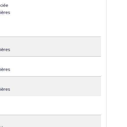
ociée
.ca
mières
mières
mières
mières
al.ca