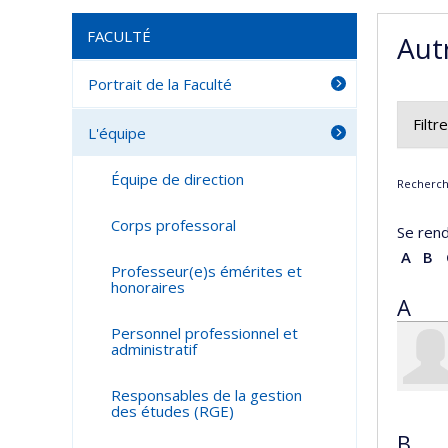
FACULTÉ
Aut
Portrait de la Faculté
Filtr
L'équipe
Tou
Équipe de direction
Recherche
Ch
Inf
Corps professoral
Se rend
A
B
Professeur(e)s émérites et
honoraires
A
Personnel professionnel et
administratif
Responsables de la gestion
des études (RGE)
B