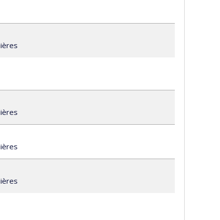
mières
mières
ca
mières
a
mières