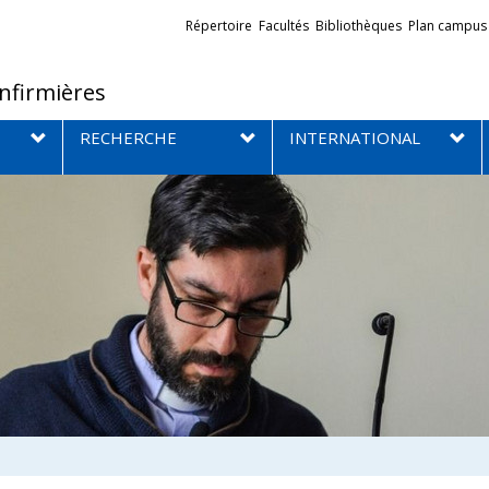
Liens
Répertoire
Facultés
Bibliothèques
Plan campus
externes
infirmières
RECHERCHE
INTERNATIONAL