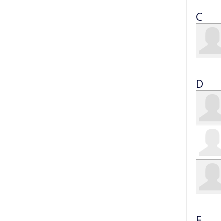
C
D
F