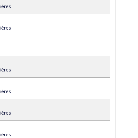
mières
a
mières
l.ca
mières
a
mières
.ca
mières
.ca
mières