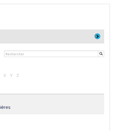
W
X
Y
Z
mières