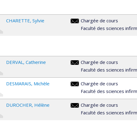
CHARETTE
Sylvie
Chargée de cours
sylvie.charette@umontreal.ca
Faculté des sciences infir
DERVAL
Catherine
Chargée de cours
catherine.derval@umontreal.ca
Faculté des sciences infir
DESMARAIS
Michèle
Chargée de cours
michele.desmarais@umontreal.
Faculté des sciences infir
DUROCHER
Hélène
Chargée de cours
helene.durocher.1@umontreal.c
Faculté des sciences infir