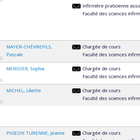
Infirmière praticienne ass
isabelle.levasseur.1@umontreal
Faculté des sciences infir
MAYER-CHÈVREFILS
Chargée de cours
pascale.mayer@umontreal.ca
Pascale
Faculté des sciences infir
MERISIER
Sophia
Chargée de cours
sophia.merisier@umontreal.ca
Faculté des sciences infir
MICHEL
Liliette
Chargée de cours
liliette.michel@umontreal.ca
Faculté des sciences infir
PIGEON TURENNE
Jeanne
Chargée de cours
jeanne.pigeon.turenne@umontre