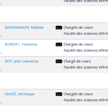
Faculté des sciences infir
RADERMAKER
Mélanie
Chargée de cours
melanie.radermaker.1@umontre
Faculté des sciences infir
ROBERT
Ysemena
Chargée de cours
ysemena.robert@umontreal.ca
Faculté des sciences infir
ROY
Jean Lawrence
Chargé de cours
jean.lawrence.roy@umontreal.c
Faculté des sciences infir
SAUVÉ
Véronique
Chargée de cours
veronique.sauve.1@umontreal.
Faculté des sciences infir