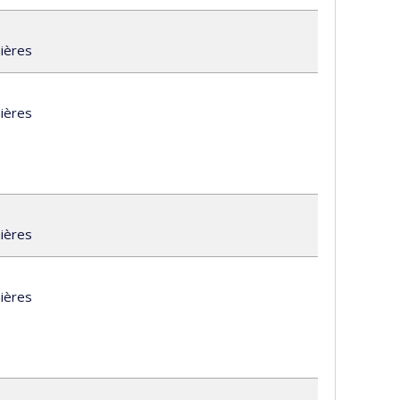
ca
mières
mières
mières
mières