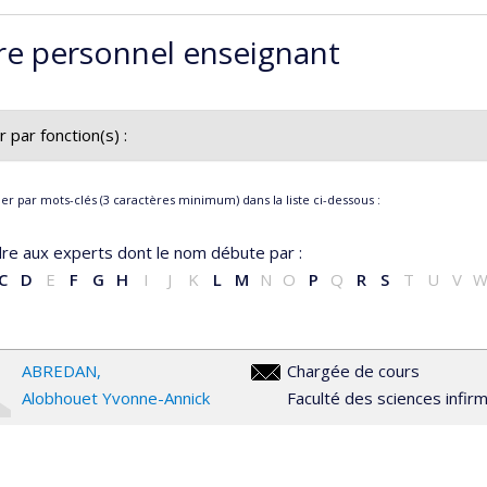
re personnel enseignant
er par fonction(s) :
tes les fonctions
r par mots-clés (3 caractères minimum) dans la liste ci-dessous :
argée de cours / Chargé de cours
irmière praticienne associée / Infirmier praticien associé
re aux experts dont le nom débute par :
C
D
E
F
G
H
I
J
K
L
M
N
O
P
Q
R
S
T
U
V
ABREDAN
Chargée de cours
aya.abredan@umontreal.ca
Alobhouet Yvonne-Annick
Faculté des sciences infir