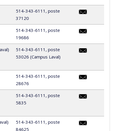
514-343-6111, poste
37120
erika.bonilla.ayala@umontr
514-343-6111, poste
19686
melody.bru@umontreal.c
aval)
514-343-6111, poste
53026 (Campus Laval)
stephanie.carrier-
corbeil@umontreal.ca
514-343-6111, poste
28676
jade.chabot@umontreal.c
514-343-6111, poste
5835
roselande.charles@umont
val)
514-343-6111, poste
84625
isabelle.chartier@umontre