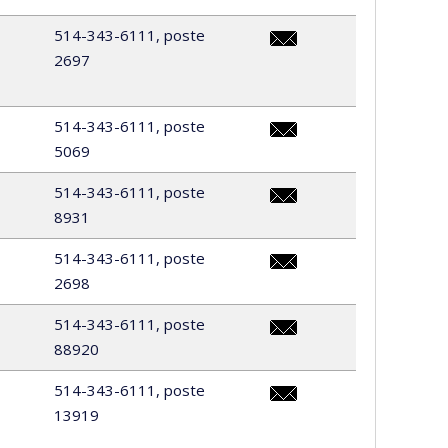
514-343-6111, poste
2697
tgde-
1cycle@scinf.umontreal.c
514-343-6111, poste
5069
annie.chauvette@umontre
514-343-6111, poste
8931
maria.chine@umontreal.ca
514-343-6111, poste
2698
brahim.chouib@umontreal
514-343-6111, poste
88920
macia.da.cunha@umontrea
514-343-6111, poste
13919
magali.demers@umontrea