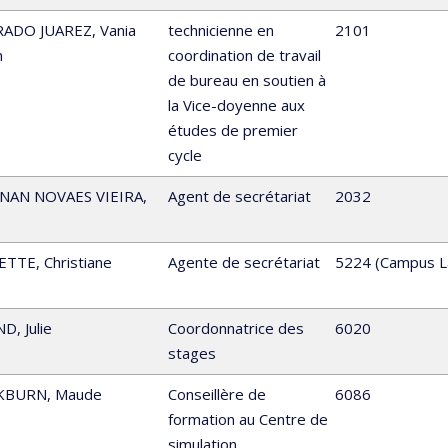
RADO JUAREZ
,
Vania
technicienne en
2101
n
coordination de travail
de bureau en soutien à
la Vice-doyenne aux
études de premier
cycle
NAN NOVAES VIEIRA
,
Agent de secrétariat
2032
ETTE
,
Christiane
Agente de secrétariat
5224 (Campus L
ND
,
Julie
Coordonnatrice des
6020
stages
KBURN
,
Maude
Conseillère de
6086
formation au Centre de
simulation