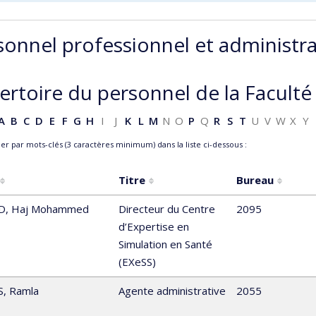
sonnel professionnel et administra
ertoire du personnel de la Faculté
A
B
C
D
E
F
G
H
I
J
K
L
M
N
O
P
Q
R
S
T
U
V
W
X
Y
r par mots-clés (3 caractères minimum) dans la liste ci-dessous :
Titre
Bureau
D
,
Haj Mohammed
Directeur du Centre
2095
d’Expertise en
Simulation en Santé
(EXeSS)
S
,
Ramla
Agente administrative
2055