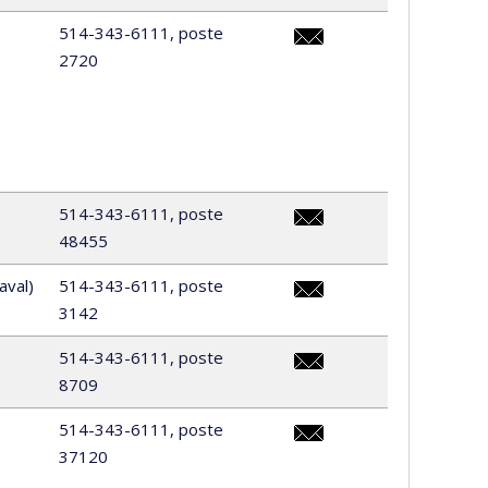
514-343-6111, poste
2720
vania.alvarado.juarez@um
514-343-6111, poste
48455
victor.apoenan.novaes.vi
aval)
514-343-6111, poste
3142
soutien-
sec@scinf.umontreal.ca
514-343-6111, poste
8709
julie.beland.5@umontreal.
514-343-6111, poste
37120
maude.blackburn@umontr