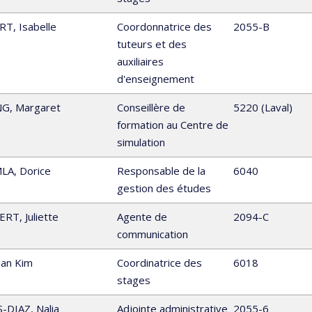
RT
,
Isabelle
Coordonnatrice des
2055-B
tuteurs et des
auxiliaires
d'enseignement
NG
,
Margaret
Conseillère de
5220 (Laval)
formation au Centre de
simulation
LA
,
Dorice
Responsable de la
6040
gestion des études
ERT
,
Juliette
Agente de
2094-C
communication
an Kim
Coordinatrice des
6018
stages
S-DIAZ
,
Nalia
Adjointe administrative
2055-6