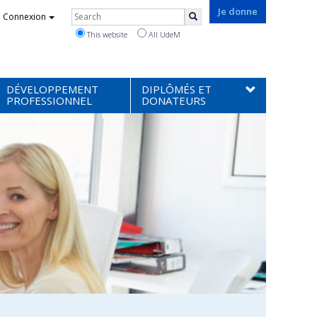
Rechercher
Je donne
Connexion
Search
This website
All UdeM
DÉVELOPPEMENT
DIPLÔMÉS ET
PROFESSIONNEL
DONATEURS