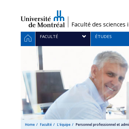
Passer
au
contenu
/
Faculté des sciences 
Navigation
HOME
FACULTÉ
ÉTUDES
principale
Home
Faculté
L'équipe
Personnel professionnel et admin