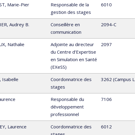
ST
,
Marie-Pier
Responsable de la
6010
gestion des stages
IER
,
Audrey B.
Conseillère en
2094-C
communication
UX
,
Nathalie
Adjointe au directeur
2097
du Centre d’Expertise
en Simulation en Santé
(EXeSS)
,
Isabelle
Coordonnatrice des
3262 (Campus L
stages
aurence
Responsable du
7106
développement
professionnel
EY
,
Laurence
Coordonnatrice des
6012
stages