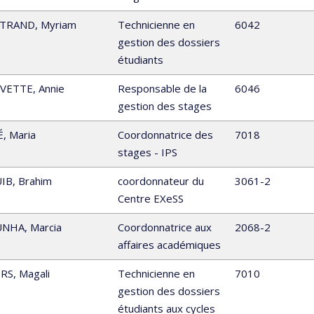
TRAND
,
Myriam
Technicienne en
6042
gestion des dossiers
étudiants
VETTE
,
Annie
Responsable de la
6046
gestion des stages
É
,
Maria
Coordonnatrice des
7018
stages - IPS
IB
,
Brahim
coordonnateur du
3061-2
Centre EXeSS
UNHA
,
Marcia
Coordonnatrice aux
2068-2
affaires académiques
RS
,
Magali
Technicienne en
7010
gestion des dossiers
étudiants aux cycles