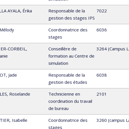
LLA AYALA
,
Érika
Responsable de la
7022
gestion des stages IPS
Mélody
Coordonnatrice des
6036
stages
IER-CORBEIL
,
Conseillère de
3264 (Campus L
anie
formation au Centre de
simulation
BOT
,
Jade
Responsable de la
6038
gestion des études
LES
,
Roselande
Technicienne en
2101
coordination du travail
de bureau
TIER
,
Isabelle
Coordonnatrice des
3260 (campus La
stages