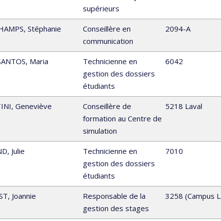
supérieurs
HAMPS
,
Stéphanie
Conseillère en
2094-A
communication
SANTOS
,
Maria
Technicienne en
6042
gestion des dossiers
étudiants
INI
,
Geneviève
Conseillère de
5218 Laval
formation au Centre de
simulation
ND
,
Julie
Technicienne en
7010
gestion des dossiers
étudiants
ST
,
Joannie
Responsable de la
3258 (Campus L
gestion des stages