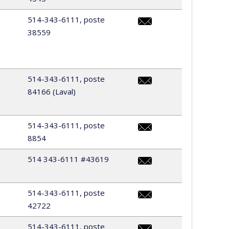
laurence.harvey.2@umontr
514-343-6111, poste
38559
aide-
enseignement@scinf.umon
514-343-6111, poste
84166 (Laval)
margaret.hoang@umontre
514-343-6111, poste
8854
dorice.khamla@umontreal
514 343-6111 #43619
juliette.lambert@umontre
514-343-6111, poste
42722
xuan.kim.le@umontreal.ca
514-343-6111, poste