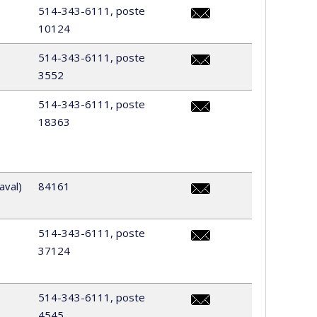
514-343-6111, poste
10124
marie-
pier.forest@umontreal.ca
514-343-6111, poste
3552
audrey.b.fortier@umontre
514-343-6111, poste
18363
nathalie.giroux@umontrea
aval)
84161
isabelle.guay@umontreal.
514-343-6111, poste
37124
laurence.ha@umontreal.c
514-343-6111, poste
4545