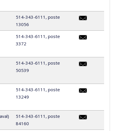
514-343-6111, poste
13056
stephanie.deschamps.3@
514-343-6111, poste
3372
tgde-
1cycle@scinf.umontreal.c
514-343-6111, poste
50539
genevieve.dottini@umontr
514-343-6111, poste
13249
tgde-
ips-
doctorat@scinf.umontreal
aval)
514-343-6111, poste
84160
joannie.forest@umontreal