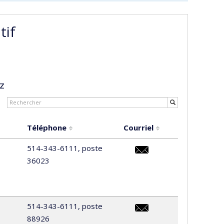
tif
Z
Téléphone
Courriel
514-343-6111, poste
36023
haj.mohammed.abbad@um
514-343-6111, poste
88926
ramla.abbes@umontreal.