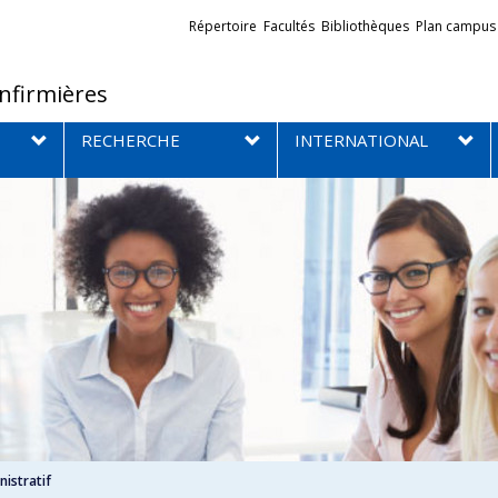
Liens
Répertoire
Facultés
Bibliothèques
Plan campus
externes
infirmières
RECHERCHE
INTERNATIONAL
istratif