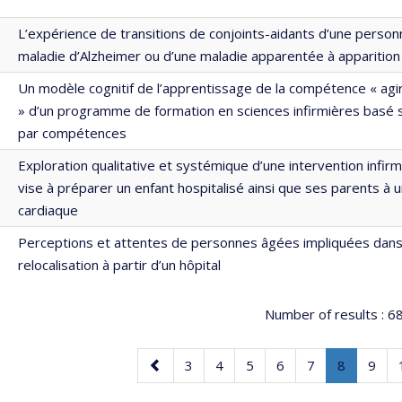
L’expérience de transitions de conjoints-aidants d’une personn
maladie d’Alzheimer ou d’une maladie apparentée à apparitio
Un modèle cognitif de l’apprentissage de la compétence « ag
» d’un programme de formation en sciences infirmières basé 
par compétences
Exploration qualitative et systémique d’une intervention infirmi
vise à préparer un enfant hospitalisé ainsi que ses parents à u
cardiaque
Perceptions et attentes de personnes âgées impliquées dan
relocalisation à partir d’un hôpital
Number of results :
6
Previous
Page
Page
Page
Page
Page
Page
.
Page
3
4
5
6
7
8
9
page
Current