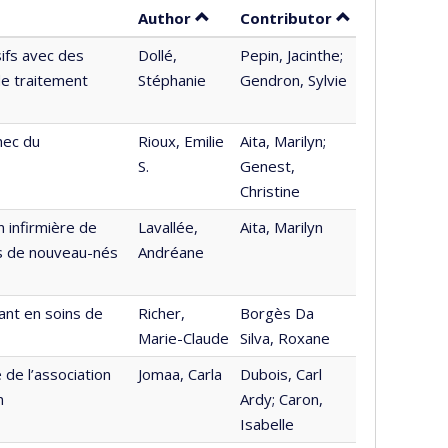
Sort by author in ascending orde
by contributor
Author
Contributor
sifs avec des
Dollé,
Pepin, Jacinthe;
de traitement
Stéphanie
Gendron, Sylvie
hec du
Rioux, Emilie
Aita, Marilyn;
S.
Genest,
Christine
 infirmière de
Lavallée,
Aita, Marilyn
es de nouveau-nés
Andréane
ant en soins de
Richer,
Borgès Da
Marie-Claude
Silva, Roxane
 de l’association
Jomaa, Carla
Dubois, Carl
n
Ardy; Caron,
Isabelle