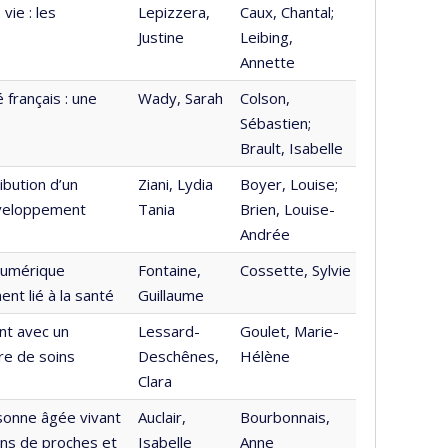
vie : les
Lepizzera,
Caux, Chantal;
Justine
Leibing,
Annette
français : une
Wady, Sarah
Colson,
Sébastien;
Brault, Isabelle
ibution d’un
Ziani, Lydia
Boyer, Louise;
éveloppement
Tania
Brien, Louise-
Andrée
numérique
Fontaine,
Cossette, Sylvie
nt lié à la santé
Guillaume
ant avec un
Lessard-
Goulet, Marie-
re de soins
Deschênes,
Hélène
Clara
rsonne âgée vivant
Auclair,
Bourbonnais,
ons de proches et
Isabelle
Anne