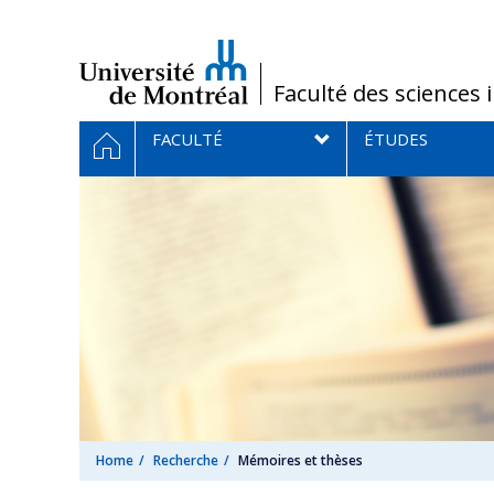
Passer
au
contenu
/
Faculté des sciences 
Navigation
HOME
FACULTÉ
ÉTUDES
principale
Home
Recherche
Mémoires et thèses