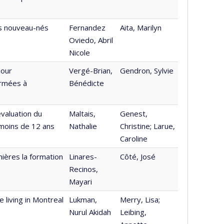
des nouveau-nés
Fernandez
Aita, Marilyn
Oviedo, Abril
Nicole
pour
Vergé-Brian,
Gendron, Sylvie
ormées à
Bénédicte
valuation du
Maltais,
Genest,
 moins de 12 ans
Nathalie
Christine; Larue,
Caroline
rmières la formation
Linares-
Côté, José
Recinos,
Mayari
 living in Montreal
Lukman,
Merry, Lisa;
Nurul Akidah
Leibing,