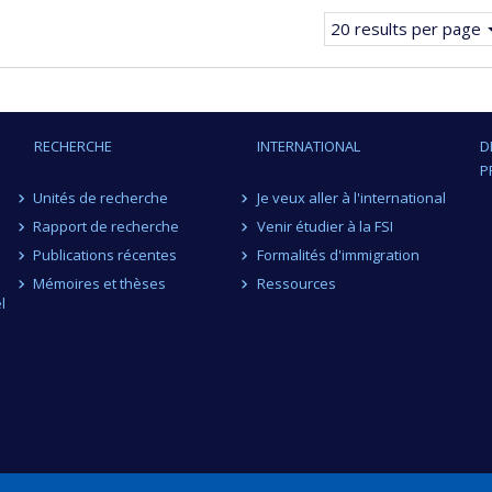
page.
20 results per page
RECHERCHE
INTERNATIONAL
D
P
Unités de recherche
Je veux aller à l'international
Rapport de recherche
Venir étudier à la FSI
Publications récentes
Formalités d'immigration
Mémoires et thèses
Ressources
l