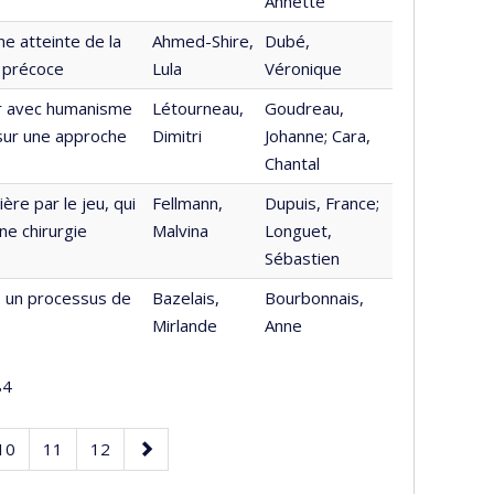
Annette
e atteinte de la
Ahmed-Shire,
Dubé,
n précoce
Lula
Véronique
ir avec humanisme
Létourneau,
Goudreau,
sur une approche
Dimitri
Johanne; Cara,
Chantal
ère par le jeu, qui
Fellmann,
Dupuis, France;
ne chirurgie
Malvina
Longuet,
Sébastien
s un processus de
Bazelais,
Bourbonnais,
Mirlande
Anne
84
Page
Page
Page
Next
10
11
12
page