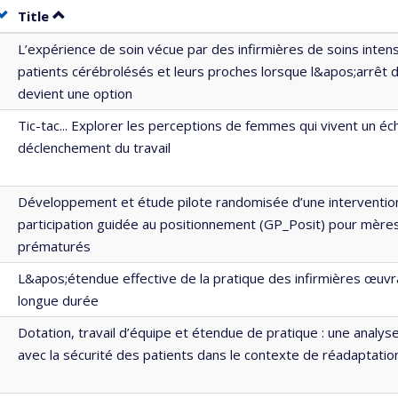
Sort by date in ascending order
Sort by title in ascending order
Title
L’expérience de soin vécue par des infirmières de soins inten
patients cérébrolésés et leurs proches lorsque l&apos;arrêt 
devient une option
Tic-tac... Explorer les perceptions de femmes qui vivent un éc
déclenchement du travail
Développement et étude pilote randomisée d’une intervention
participation guidée au positionnement (GP_Posit) pour mèr
prématurés
L&apos;étendue effective de la pratique des infirmières œuvr
longue durée
Dotation, travail d’équipe et étendue de pratique : une analyse
avec la sécurité des patients dans le contexte de réadaptatio