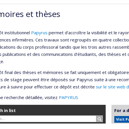
oires et thèses
t institutionnel
Papyrus
permet d’accroître la visibilité et le r
ences infirmières. Ces travaux sont regroupés en quatre collection
lications du corps professoral tandis que les trois autres rassemb
s publications et des communications d’étudiants, des thèses et
e.
t final des thèses et mémoires se fait uniquement et obligatoir
ts de stage peuvent être déposés sur Papyrus suite à une reco
re à suivre pour effectuer ce dépôt est décrite
sur le site web 
e recherche détaillée, visitez
PAPYRUS
h in list
For a 
Search…
Visit 