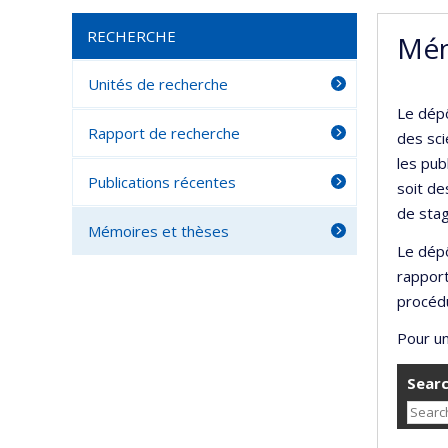
RECHERCHE
Mém
Unités de recherche
Le dépô
Rapport de recherche
des sci
les pub
Publications récentes
soit de
de stag
Mémoires et thèses
Le dépô
rappor
procédu
Pour un
Searc