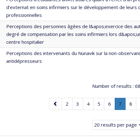
d’externat en soins infirmiers sur le développement de leur
professionnelles
Perceptions des personnes âgées de l&apos;exercice des aut
degré de compensation par les soins infirmiers lors d&apos;un
centre hospitalier
Perceptions des intervenants du Nunavik sur la non-observan
antidépresseurs
Number of results :
6
Previous
Page
Page
Page
Page
Page
Page
.
Pag
2
3
4
5
6
7
8
page
Current
page.
20 results per page