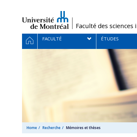
Passer
au
contenu
/
Faculté des sciences 
Navigation
HOME
FACULTÉ
ÉTUDES
principale
Home
Recherche
Mémoires et thèses