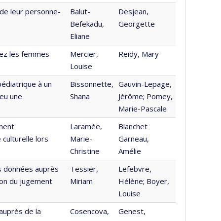
de leur personne-
Balut-
Desjean,
Befekadu,
Georgette
Eliane
hez les femmes
Mercier,
Reidy, Mary
Louise
pédiatrique à un
Bissonnette,
Gauvin-Lepage,
 eu une
Shana
Jérôme; Pomey,
Marie-Pascale
ment
Laramée,
Blanchet
culturelle lors
Marie-
Garneau,
Christine
Amélie
des données auprès
Tessier,
Lefebvre,
tion du jugement
Miriam
Hélène; Boyer,
Louise
 auprès de la
Cosencova,
Genest,