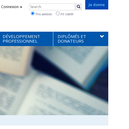
Rechercher
Je donne
Connexion
Search
This website
All UdeM
DÉVELOPPEMENT
DIPLÔMÉS ET
PROFESSIONNEL
DONATEURS