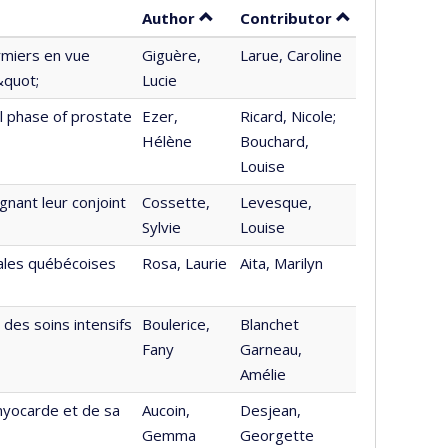
Sort by author in descending or
by contributor
Author
Contributor
irmiers en vue
Giguère,
Larue, Caroline
&quot;
Lucie
al phase of prostate
Ezer,
Ricard, Nicole;
Hélène
Bouchard,
Louise
gnant leur conjoint
Cossette,
Levesque,
Sylvie
Louise
ales québécoises
Rosa, Laurie
Aita, Marilyn
 des soins intensifs
Boulerice,
Blanchet
Fany
Garneau,
Amélie
 myocarde et de sa
Aucoin,
Desjean,
Gemma
Georgette