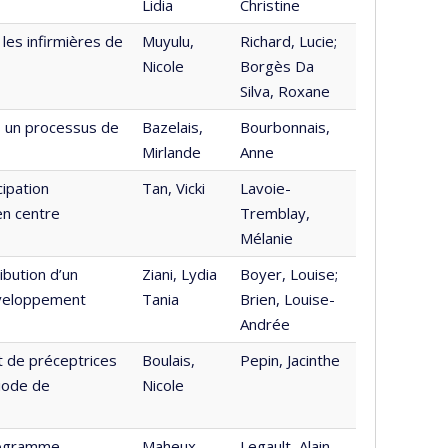
Lidia
Christine
les infirmières de
Muyulu,
Richard, Lucie;
Nicole
Borgès Da
Silva, Roxane
s un processus de
Bazelais,
Bourbonnais,
Mirlande
Anne
cipation
Tan, Vicki
Lavoie-
en centre
Tremblay,
Mélanie
ibution d’un
Ziani, Lydia
Boyer, Louise;
éveloppement
Tania
Brien, Louise-
Andrée
et de préceptrices
Boulais,
Pepin, Jacinthe
riode de
Nicole
programme
Maheux,
Legault, Alain