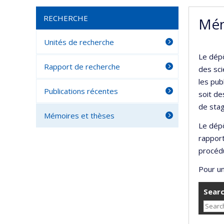
RECHERCHE
Mém
Unités de recherche
Le dépô
Rapport de recherche
des sci
les pub
Publications récentes
soit de
de stag
Mémoires et thèses
Le dépô
rappor
procédu
Pour un
Searc