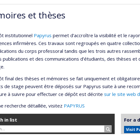
oires et thèses
t institutionnel
Papyrus
permet d’accroître la visibilité et le r
ences infirmières. Ces travaux sont regroupés en quatre collection
lications du corps professoral tandis que les trois autres rassemb
s publications et des communications d’étudiants, des thèses et
e.
t final des thèses et mémoires se fait uniquement et obligatoir
ts de stage peuvent être déposés sur Papyrus suite à une reco
re à suivre pour effectuer ce dépôt est décrite
sur le site web 
e recherche détaillée, visitez
PAPYRUS
h in list
For a 
Search…
Visit 