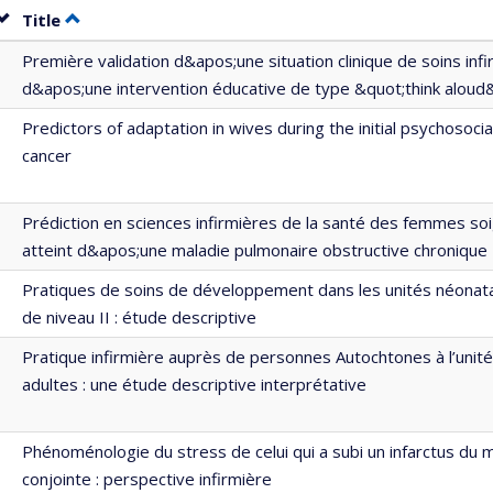
Sort by date in descending order
Sort by title in descending order
Title
Première validation d&apos;une situation clinique de soins inf
d&apos;une intervention éducative de type &quot;think aloud
Predictors of adaptation in wives during the initial psychosoci
cancer
Prédiction en sciences infirmières de la santé des femmes soi
atteint d&apos;une maladie pulmonaire obstructive chronique
Pratiques de soins de développement dans les unités néonat
de niveau II : étude descriptive
Pratique infirmière auprès de personnes Autochtones à l’unité
adultes : une étude descriptive interprétative
Phénoménologie du stress de celui qui a subi un infarctus du
conjointe : perspective infirmière