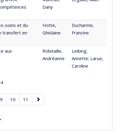
s compétences
Dany
o-soins et du
Hotte,
Ducharme,
 transfert en
Ghislaine
Francine
ce aux
Robitaille,
Leibing,
Andréanne
Annette; Larue,
Caroline
84
e
Page
Page
Page
Next
9
10
11
page