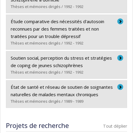
Lien vers le document dans Papyrus
Thèses et mémoires dirigés / 1992 - 1992
Diplômé(e) :
Preston, Stéphanie
Étude comparative des nécessités d'autosoin
Cycle :
Maîtrise
reconnues par des femmes traitées et non
Diplôme obtenu :
M. Sc.
traitées pour un trouble dépressif
Lien vers le document dans Papyrus
Thèses et mémoires dirigés / 1992 - 1992
Diplômé(e) :
Page, Claire
Soutien social, perception du stress et stratégies
Cycle :
Maîtrise
de coping de jeunes schizophrènes
Diplôme obtenu :
M. Sc.
Thèses et mémoires dirigés / 1992 - 1992
Lien vers le document dans Papyrus
Diplômé(e) :
Leclerc, Claude
État de santé et réseau de soutien de soignantes
Cycle :
Maîtrise
naturelles de malades mentaux chroniques
Diplôme obtenu :
M.A.
Thèses et mémoires dirigés / 1989 - 1989
Lien vers le document dans Papyrus
Diplômé(e) :
Cousineau, Huguette
Cycle :
Maîtrise
Projets de recherche
Tout déplier
Diplôme obtenu :
M. Sc.