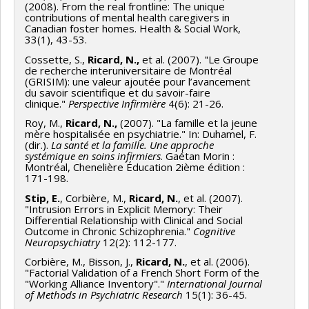
results to non-caregivers families and families with a
(2008). From the real frontline: The unique
member with cancer.
contributions of mental health caregivers in
Canadian foster homes. Health & Social Work,
33(1), 43-53.
Comparison of physiological and psychological markers
Cossette, S.,
Ricard
, N.,
et al. (2007). "Le Groupe
of stress in these different groups will allow to
de recherche interuniversitaire de Montréal
disentangle the impact of stigma against mental
(GRISIM): une valeur ajoutée pour l’avancement
du savoir scientifique et du savoir-faire
health disorders on chronic stress markers in
clinique."
Perspective Infirmière
4(6): 21-26.
caregivers and their children.
Roy, M.,
Ricard, N.,
(2007). "La famille et la jeune
mère hospitalisée en psychiatrie." In: Duhamel, F.
(dir.).
La santé et la famille. Une approche
systémique en soins infirmiers
. Gaétan Morin :
Montréal, Chenelière Éducation 2ième édition :
171-198.
Stip, E.
, Corbière, M.,
Ricard, N.
, et al. (2007).
"Intrusion Errors in Explicit Memory: Their
Differential Relationship with Clinical and Social
Outcome in Chronic Schizophrenia."
Cognitive
Neuropsychiatry
12(2): 112-177.
Corbière, M., Bisson, J.,
Ricard, N.
, et al. (2006).
"Factorial Validation of a French Short Form of the
"Working Alliance Inventory"."
International Journal
of Methods in Psychiatric Research
15(1): 36-45.