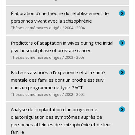
Diplômé(e) :
Charbonneau, Nicole
Élaboration d'une théorie du rétablissement de
Cycle :
Maîtrise
personnes vivant avec la schizophrénie
Diplôme obtenu :
M. Sc.
Thèses et mémoires dirigés / 2004 - 2004
Lien vers le document dans Papyrus
Diplômé(e) :
Noiseux, Sylvie
Predictors of adaptation in wives during the initial
Cycle :
Doctorat
psychosocial phase of prostate cancer
Diplôme obtenu :
Ph. D.
Thèses et mémoires dirigés / 2003 - 2003
Lien vers le document dans Papyrus
Diplômé(e) :
Ezer, Hélène
Facteurs associés à l'expérience et à la santé
Cycle :
Doctorat
mentale des familles dont un proche est suivi
Diplôme obtenu :
Ph. D.
dans un programme de type PACT
Lien vers le document dans Papyrus
Thèses et mémoires dirigés / 2002 - 2002
Diplômé(e) :
Sarrazin, Catherine
Analyse de l'implantation d'un programme
Cycle :
Maîtrise
d'autorégulation des symptômes auprès de
Diplôme obtenu :
M. Sc.
personnes atteintes de schizophrénie et de leur
Lien vers le document dans Papyrus
famille