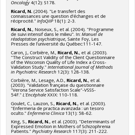
Oncology
4(12): S178.
Ricard, N.
(2004). "Le transfert des
connaissances une question d’échanges et de
réciprocité."
InfoQIIP
18(1): 2-3.
Ricard, N.
, Noiseux, S., et al. (2004). "Programme
de suivi intensif dans le milieu". In:
Manuel de
réadaptation psychiatrique
, Sainte Foy, Les
Presses de l’université du Québec:111-147.
Caron, J., Corbière, M.,
Ricard, N.
, et al. (2003).
"The Construct Validity of the Client Questionnaire
of the Wisconsin Quality of Life Index a Cross-
Validation Study."
International Journal of Methods
in Psychiatric Research
12(3): 128-138.
Corbière, M., Lesage, A.D.,
Ricard, N.
, et al.
(2003). "Validation française du questionnaire
"Verona Service Satisfaction Scale"-VSSS-
54F."
L'Encéphale
XXIX: 110-118.
Goulet, C., Lauzon, S.,
Ricard, N.
, et al. (2003).
"Enfermeria de practica avanzada : un tesoro
oculto."
Enfermeria Clinica
13(1): 58-62.
King, S.,
Ricard
, N.
, et al. (2003). "Determinants of
Expressed Emotion in Mothers of Schizophrenia
Patients."
Psychiatry Research
117(3): 211-222.