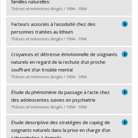
Diplôme obtenu :
M. Sc.
familles naturelles
Lien vers le document dans Papyrus
Thèses et mémoires dirigés / 1994 - 1994
Diplômé(e) :
Bourgie, Christianne
Facteurs associés à l'assiduité chez des
Cycle :
Maîtrise
personnes traitées au lithium
Diplôme obtenu :
M. Sc.
Thèses et mémoires dirigés / 1994 - 1994
Lien vers le document dans Papyrus
Diplômé(e) :
Bonin, Jean-Pierre
Croyances et détresse émotionnelle de soignants
Cycle :
Maîtrise
naturels en regard de la rechute d'un proche
Diplôme obtenu :
M. Sc.
souffrant d'un trouble mental
Lien vers le document dans Papyrus
Thèses et mémoires dirigés / 1994 - 1994
Diplômé(e) :
Racine, Hélène
Étude du phénomène du passage à l'acte chez
Cycle :
Maîtrise
des adolescentes suivies en psychiatrie
Diplôme obtenu :
M. Sc.
Thèses et mémoires dirigés / 1994 - 1994
Lien vers le document dans Papyrus
Diplômé(e) :
Albert, Jocelyne
Étude descriptive des stratégies de coping de
Cycle :
Maîtrise
soignants naturels dans la prise en charge d'un
Diplôme obtenu :
M. Sc.
schizophrène à domicile