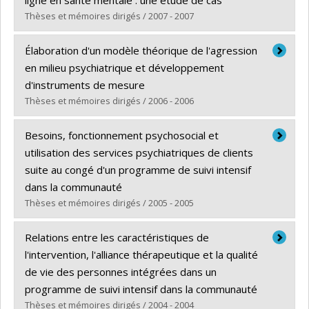
ligne en santé mentale : une étude de cas
Thèses et mémoires dirigés / 2007 - 2007
Diplômé(e) :
Page, Claire
Élaboration d'un modèle théorique de l'agression
Cycle :
Doctorat
en milieu psychiatrique et développement
Diplôme obtenu :
Ph. D.
d'instruments de mesure
Lien vers le document dans Papyrus
Thèses et mémoires dirigés / 2006 - 2006
Diplômé(e) :
Ahern, Éric
Besoins, fonctionnement psychosocial et
Cycle :
Doctorat
utilisation des services psychiatriques de clients
Diplôme obtenu :
Ph. D.
suite au congé d'un programme de suivi intensif
Lien vers le document dans Papyrus
dans la communauté
Thèses et mémoires dirigés / 2005 - 2005
Diplômé(e) :
Millette, Jacinthe
Relations entre les caractéristiques de
Cycle :
Maîtrise
l'intervention, l'alliance thérapeutique et la qualité
Diplôme obtenu :
M. Sc.
de vie des personnes intégrées dans un
Lien vers le document dans Papyrus
programme de suivi intensif dans la communauté
Thèses et mémoires dirigés / 2004 - 2004