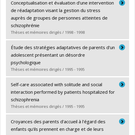
Diplômé(e) :
Laflamme, France
Conceptualisation et évaluation d'une intervention
Cycle :
Maîtrise
de réadaptation visant la gestion du stress
Diplôme obtenu :
M. Sc.
auprès de groupes de personnes atteintes de
Lien vers le document dans Papyrus
schizophrénie
Thèses et mémoires dirigés / 1998 - 1998
Diplômé(e) :
Leclerc, Claude
Étude des stratégies adaptatives de parents d'un
Cycle :
Doctorat
adolescent présentant un désordre
Diplôme obtenu :
Ph. D.
psychologique
Lien vers le document dans Papyrus
Thèses et mémoires dirigés / 1995 - 1995
Diplômé(e) :
Perreault, Lynn
Self-care associated with solitude and social
Cycle :
Maîtrise
interaction performed by patients hospitalized for
Diplôme obtenu :
M. Sc.
schizophrenia
Lien vers le document dans Papyrus
Thèses et mémoires dirigés / 1995 - 1995
Diplômé(e) :
Jack, Suzanne
Croyances des parents d'accueil à l'égard des
Cycle :
Maîtrise
enfants qu'ils prennent en charge et de leurs