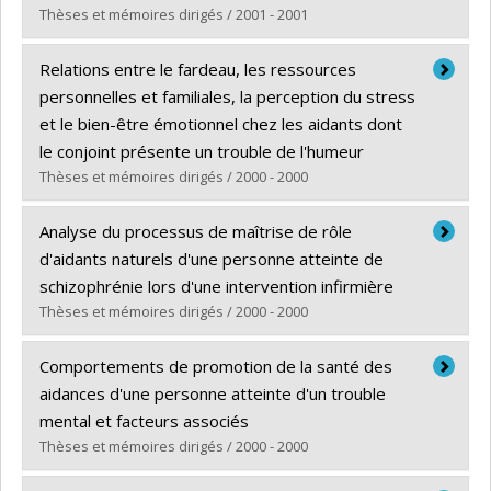
Thèses et mémoires dirigés / 2001 - 2001
Diplômé(e) :
Messier, Louise
Relations entre le fardeau, les ressources
Cycle :
Maîtrise
personnelles et familiales, la perception du stress
Diplôme obtenu :
M. Sc.
et le bien-être émotionnel chez les aidants dont
Lien vers le document dans Papyrus
le conjoint présente un trouble de l'humeur
Thèses et mémoires dirigés / 2000 - 2000
Diplômé(e) :
Roy, Line
Analyse du processus de maîtrise de rôle
Cycle :
Maîtrise
d'aidants naturels d'une personne atteinte de
Diplôme obtenu :
M. Sc.
schizophrénie lors d'une intervention infirmière
Lien vers le document dans Papyrus
Thèses et mémoires dirigés / 2000 - 2000
Diplômé(e) :
Daigle, Nicole
Comportements de promotion de la santé des
Cycle :
Maîtrise
aidances d'une personne atteinte d'un trouble
Diplôme obtenu :
M. Sc.
mental et facteurs associés
Lien vers le document dans Papyrus
Thèses et mémoires dirigés / 2000 - 2000