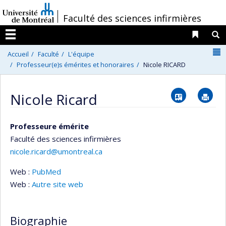
Passer
/
Faculté des sciences infirmières
au
contenu
Liens 
R
Menu
N
Accueil
Faculté
L'équipe
Professeur(e)s émérites et honoraires
Nicole RICARD
Vcard
Im
Nicole Ricard
Professeure émérite
Faculté des sciences infirmières
nicole.ricard@umontreal.ca
Web :
PubMed
Web :
Autre site web
Biographie