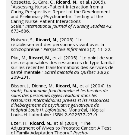
Cossette, S., Cara, C.,
Ricard, N.
, et al. (2005).
"Assessing Nurse-Patient Interaction from a
Caring Perspective: Report of the Development
and Preliminary Psychometric Testing of the
Caring Nurse-Patient Interactions
Scale."
International Journal of Nursing Studies
42:
673-686.
Noiseux, S.,
Ricard, N.,
(2005). "Le
rétablissement des personnes vivant avec la
schizophrénie."
Perspective Infirmière
3(2): 11-22.
Piat, M.,
Ricard
, N.,
et al. (2005). "Le point de vue
des responsables des ressources de type familial
sur les récentes transformations des services de
santé mentale."
Santé mentale au Québec
30(2):
209-231.
Bisson, J., Dionne, M.,
Ricard, N.
, et al. (2004).
La
santé, l’autonomie fonctionnelle et les besoins de
soins des personnes âgées résidant dans les
ressources intermédiaires privées et les ressources
d’hébergement de psychiatrie gériatrique de
l’hôpital Louis H. Lafontaine
. Montréal, Hôpital
Louis-H. Lafontaine. ISBN 2-922577-27-9.
Ezer, H.,
Ricard
, N.
, et al. (2004). "The
Adjustment of Wives to Prostate Cancer: A Test
of Family Adaptation Theory."
Psycho-