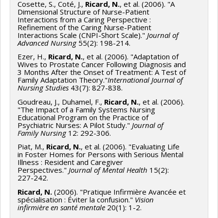
Cosette, S., Coté, J.,
Ricard, N.
, et al. (2006). "A
Dimensional Structure of Nurse-Patient
Interactions from a Caring Perspective :
Refinement of the Caring Nurse-Patient
Interactions Scale (CNPI-Short Scale)."
Journal of
Advanced Nursing
55(2): 198-214.
Ezer, H.,
Ricard
, N.
, et al. (2006). "Adaptation of
Wives to Prostate Cancer Following Diagnosis and
3 Months After the Onset of Treatment: A Test of
Family Adaptation Theory."
International Journal of
Nursing Studies
43(7): 827-838.
Goudreau, J., Duhamel, F.,
Ricard, N.
, et al. (2006).
"The Impact of a Family Systems Nursing
Educational Program on the Practice of
Psychiatric Nurses: A Pilot Study."
Journal of
Family Nursing
12: 292-306.
Piat, M.,
Ricard
, N.
, et al. (2006). "Evaluating Life
in Foster Homes for Persons with Serious Mental
Illness : Resident and Caregiver
Perspectives."
Journal of Mental Health
15(2):
227-242.
Ricard, N.
(2006). "Pratique Infirmière Avancée et
spécialisation : Éviter la confusion."
Vision
infirmière en santé mentale
20(1): 1-2.