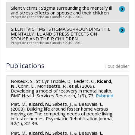
Lien vers le document dans Papyrus
Silent victims : Stigma surrounding the mentally ill
and stress effects on spouse and their children
Projet de recherche au Canada / 2010 - 2014
SILENT VICTIMS : STIGMA SURROUNDING THE
Chercheur principal :
Sonia Lupien
MENTALLY ILL AND STRESS EFFECTS ON
Co-chercheurs :
Denis-Claude Roy
,
Constantin Spiru
SPOUSE AND THEIR CHILDREN
Projet de recherche au Canada / 2010 - 2014
Tranulis
,
Nicole Ricard
Chercheur principal :
Sonia Lupien
Stress associated with caring for a mentally ill spouse
Co-chercheurs :
Denis-Claude Roy
,
Constantin Spiru
can adversely affect the health status of caregivers
Publications
Tout déplier
Tranulis
,
Nicole Ricard
and their children. Adding to the stress of caregiving is
Sources de financement :
IRSC/Instituts de recherche
the stigma often placed against spouses and children
Noiseux, S., St-Cyr Tribble, D., Leclerc, C.,
Ricard,
en santé du Canada
N.,
Corin, E., Morissette, R., et al. (2009).
of people with mental illness.
Developing a model of recovery in mental health.
Programmes de subvention :
PVXX5647-(MOP)
BMC Health Services Research, 1(9), 73.
Pubmed
The goal of this study is to measure physiological
Subvention de fonctionnement incluant les
Piat, M.,
Ricard, N.,
Sabetti, J., & Beauvais, L.
markers of stress ( stress hormones measured in
subventions de fonctionnement programmatiques
(2008). Building life around foster home versus
saliva samples ) as well as psychological markers of
moving on: The competing needs of people living
(général)
in foster homes. Psychiatric Rehabilitation Journal,
stress in spouses and children of patients suffering
32(1), 32-39.
from mental health disorders and to compare these
Piat, M.,
Ricard, N.,
Sabetti, J., & Beauvais, L.