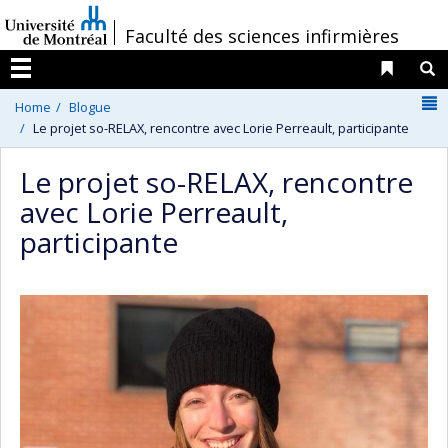
Passer
/
Faculté des sciences infirmières
au
contenu
Liens 
R
Menu
N
Home
Blogue
Le projet so-RELAX, rencontre avec Lorie Perreault, participante
Le projet so-RELAX, rencontre
avec Lorie Perreault,
participante