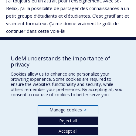
J’ai toujours eu un attrait pour l’enseignement. Avec So-
Relax, j’ai la possibilité de partager des connaissances à un
petit groupe d’étudiants et d’étudiantes. C’est gratifiant et
vraiment formateur. Ça me donne vraiment le goût de
continuer dans cette voie-là!
UdeM understands the importance of
privacy
Faculté des sciences infirmières
Cookies allow us to enhance and personalize your
Pavillon Marguerite-d'Youville
browsing experience. Some cookies are required to
2375, chemin de la Côte-Sainte-Catherine
ensure the website’s functionality and security, while
others remember your preferences. By accepting all, you
Montréal (Québec) H3T 1A8
consent to our use of cookies to better serve you.
Lien Google Maps
Nous joindre
Manage cookies
>
Plan du site
Reject all
Accessibilité
Accept all